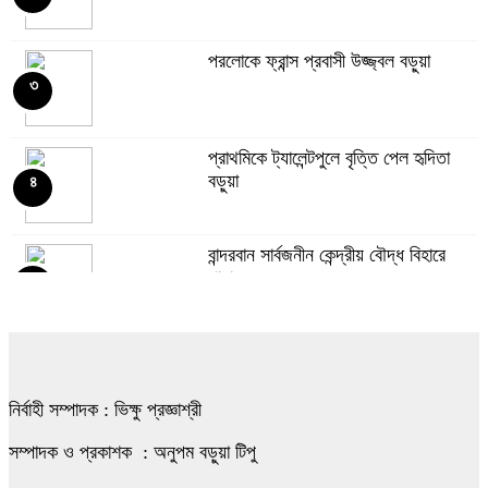
পরলোকে ফ্রান্স প্রবাসী উজ্জ্বল বড়ুয়া
৩
প্রাথমিকে ট্যালেন্টপুলে বৃত্তি পেল হৃদিতা
বড়ুয়া
৪
বান্দরবান সার্বজনীন কেন্দ্রীয় বৌদ্ধ বিহারে
পাহাড়ধস
৫
থাইল্যান্ডে ট্রাকচাপায় ৮ বৌদ্ধ ভিক্ষু নিহত
৬
নির্বাহী সম্পাদক : ভিক্ষু প্রজ্ঞাশ্রী
সম্যকের ২০২৬-২৭ কেন্দ্রীয় কমিটি গঠন
সম্পাদক ও প্রকাশক : অনুপম বড়ুয়া টিপু
৭