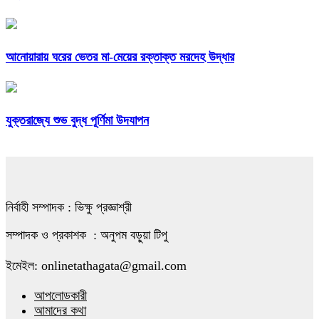
আনোয়ারায় ঘরের ভেতর মা-মেয়ের রক্তাক্ত মরদেহ উদ্ধার
যুক্তরাজ্যে শুভ বুদ্ধ পূর্ণিমা উদযাপন
নির্বাহী সম্পাদক : ভিক্ষু প্রজ্ঞাশ্রী
সম্পাদক ও প্রকাশক : অনুপম বড়ুয়া টিপু
ইমেইল: onlinetathagata@gmail.com
আপলোডকারী
আমাদের কথা