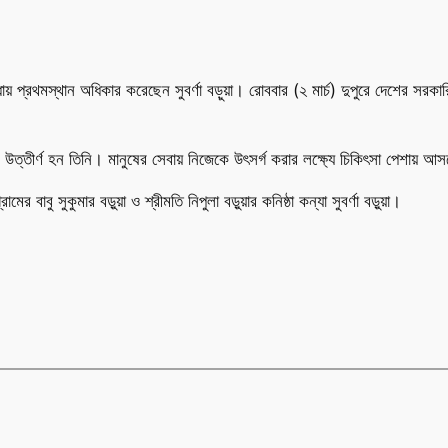
 মেধায় প্রথমস্থান অধিকার করেছেন সুবর্ণা বড়ুয়া। রোববার (২ মার্চ) দুপুরে দেশের
ীর্ণ হন তিনি। মানুষের সেবায় নিজেকে উৎসর্গ করার লক্ষ্যে চিকিৎসা পেশায় আসতে
 বাবু সুকুমার বড়ুয়া ও শ্রীমতি নিপুলা বড়ুয়ার কনিষ্ঠা কন্যা সুবর্ণা বড়ুয়া।