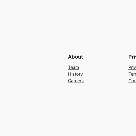
About
Pr
Team
Pri
History
Ter
Careers
Con