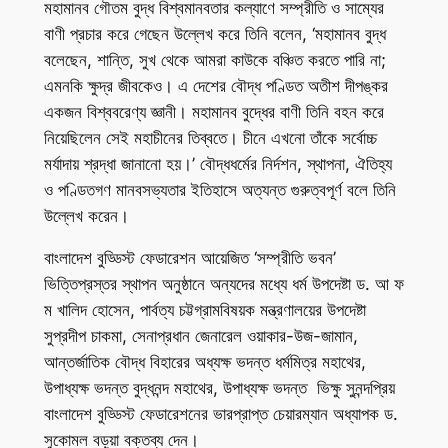
মহামানব গৌতম বুদ্ধ বিশ্বমানবতার কল্যাণে সম্প্রীতি ও সাম্যের
বাণী প্রচার করে গেছেন উল্লেখ করে তিনি বলেন, ‘মহামানব বুদ্ধ
বলেছেন, শান্তি, সুখ থেকে আমরা কাউকে বঞ্চিত করতে পারি না;
এমনকি ক্ষুদ্র জীবকেও। এ দেশের বৌদ্ধ পণ্ডিত অতীশ দীপঙ্কর
একজন বিশ্ববরেণ্য জ্ঞানী। মহামানব বুদ্ধের বাণী তিনি বহন করে
নিয়েছিলেন সেই মহাচীনের তিব্বতে। চীনে এখনো তাঁকে সর্বোচ্চ
মর্যাদায় শ্রদ্ধা জানানো হয়।’ বৌদ্ধধর্মের নির্দশন, স্থাপনা, ঐতিহ্য
ও পণ্ডিতগণ মানবসভ্যতার ইতিহাসে অত্যন্ত গুরুত্বপূর্ণ বলে তিনি
উল্লেখ করেন।
বাংলাদেশ বুড্ডিস্ট ফেডারেশন আয়েজিত ‘সম্প্রীতি ভবন’
ভিত্তিপ্রস্তর স্থাপন অনুষ্ঠানে অন্যদের মধ্যে ধর্ম উপদেষ্টা ড. আ ফ
ম খালিদ হোসেন, পার্বত্য চট্টগ্রামবিষয়ক মন্ত্রণালয়ের উপদেষ্টা
সুপ্রদীপ চাকমা, সেনাপ্রধান জেনারেল ওয়াকার-উজ-জামান,
আন্তর্জাতিক বৌদ্ধ বিহারের অধ্যক্ষ ভদন্ত ধর্মমিত্র মহাথের,
উপাধ্যক্ষ ভদন্ত বুদ্ধনন্দ মহাথের, উপাধ্যক্ষ ভদন্ত ভিক্ষু সুনন্দপ্রিয়
বাংলাদেশ বুড্ডিস্ট ফেডারেশনের ভারপ্রাপ্ত চেয়ারম্যান অধ্যাপক ড.
সুকোমল বড়ুয়া বক্তব্য দেন।