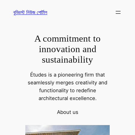
Skip
বুড্ডিস্ট নিউজ পোর্টাল
to
content
A commitment to
innovation and
sustainability
Études is a pioneering firm that
seamlessly merges creativity and
functionality to redefine
architectural excellence.
About us