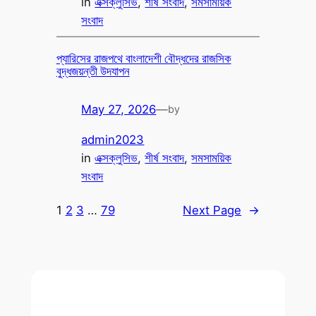
in
এক্সক্লুসিভ
, 
শীর্ষ সংবাদ
, 
সমসাময়িক
সংবাদ
প্যারিসের রাজপথে বাংলাদেশী বৌদ্ধদের রাজসিক
বুদ্ধজয়ন্তী উদযাপন
May 27, 2026
—
by
admin2023
in
এক্সক্লুসিভ
, 
শীর্ষ সংবাদ
, 
সমসাময়িক
সংবাদ
1
2
3
…
79
Next Page
→