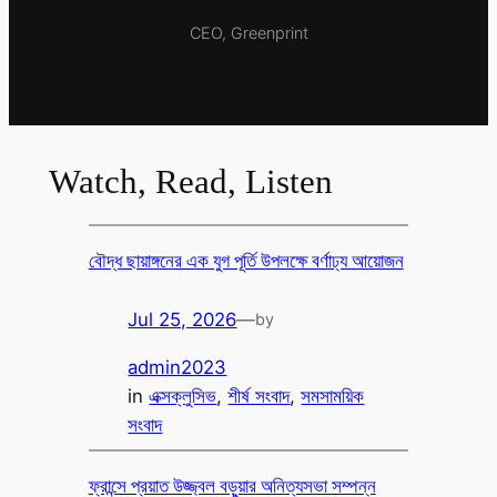
CEO, Greenprint
Watch, Read, Listen
বৌদ্ধ ছায়াঙ্গনের এক যুগ পূর্তি উপলক্ষে বর্ণাঢ্য আয়োজন
Jul 25, 2026
—
by
admin2023
in
এক্সক্লুসিভ
, 
শীর্ষ সংবাদ
, 
সমসাময়িক
সংবাদ
ফ্রান্সে প্রয়াত উজ্জ্বল বড়ুয়ার অনিত্যসভা সম্পন্ন