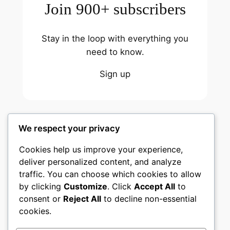
Join 900+ subscribers
Stay in the loop with everything you
need to know.
Sign up
We respect your privacy
Cookies help us improve your experience,
বুড্ডিস্ট নিউজ পোর্টাল
deliver personalized content, and analyze
traffic. You can choose which cookies to allow
তথাগত অনলাইন
by clicking
Customize
. Click
Accept All
to
consent or
Reject All
to decline non-essential
About
Privacy
Social
cookies.
Team
Privacy Policy
Facebook