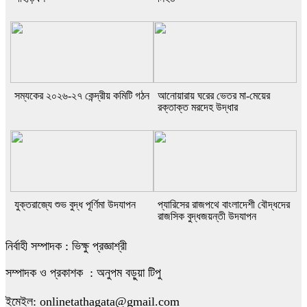
সম্যকের ২০২৬-২৭ কেন্দ্রীয় কমিটি গঠন
আনোয়ারায় ঘরের ভেতর মা-মেয়ের
রক্তাক্ত মরদেহ উদ্ধার
যুক্তরাজ্যে শুভ বুদ্ধ পূর্ণিমা উদযাপন
প্যারিসের রাজপথে বাংলাদেশী বৌদ্ধদের
রাজসিক বুদ্ধজয়ন্তী উদযাপন
নির্বাহী সম্পাদক : ভিক্ষু প্রজ্ঞাশ্রী
সম্পাদক ও প্রকাশক : অনুপম বড়ুয়া টিপু
ইমেইল: onlinetathagata@gmail.com