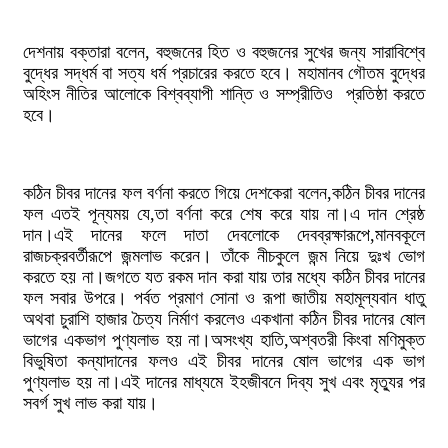
দেশনায় বক্তারা বলেন, বহুজনের হিত ও বহুজনের সুখের জন্য সারাবিশ্বে
বুদ্ধের সদ্ধর্ম বা সত্য ধর্ম প্রচারের করতে হবে। মহামানব গৌতম বুদ্ধের
অহিংস নীতির আলোকে বিশ্বব্যাপী শান্তি ও সম্প্রীতিও প্রতিষ্ঠা করতে
হবে।
কঠিন চীবর দানের ফল বর্ণনা করতে গিয়ে দেশকেরা বলেন,কঠিন চীবর দানের
ফল এতই পূন্যময় যে,তা বর্ণনা করে শেষ করে যায় না।এ দান শ্রেষ্ঠ
দান।এই দানের ফলে দাতা দেবলোকে দেবব্রক্ষারূপে,মানবকূলে
রাজচক্রবর্তীরূপে জন্মলাভ করেন। তাঁকে নীচকুলে জন্ম নিয়ে দুঃখ ভোগ
করতে হয় না।জগতে যত রকম দান করা যায় তার মধ্যে কঠিন চীবর দানের
ফল সবার উপরে। পর্বত প্রমাণ সোনা ও রূপা জাতীয় মহামূল্যবান ধাতু
অথবা চুরাশি হাজার চৈত্য নির্মাণ করলেও একখানা কঠিন চীবর দানের ষোল
ভাগের একভাগ পুণ্যলাভ হয় না।অসংখ্য হাতি,অশ্বতরী কিংবা মণিমুক্ত
বিভুষিতা কন্যাদানের ফলও এই চীবর দানের ষোল ভাগের এক ভাগ
পুণ্যলাভ হয় না।এই দানের মাধ্যমে ইহজীবনে দিব্য সুখ এবং মৃত্যুর পর
সবর্গ সুখ লাভ করা যায়।