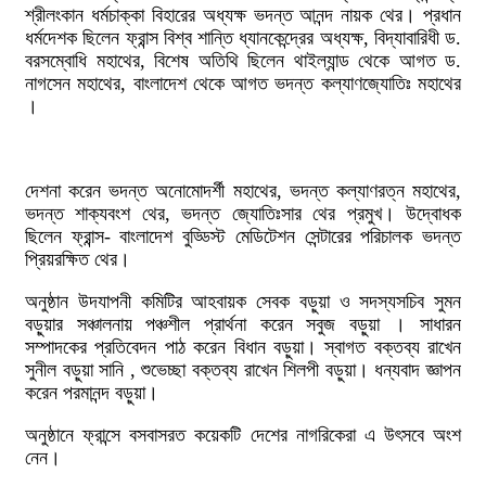
শ্রীলংকান ধর্মচাক্কা বিহারের অধ্যক্ষ ভদন্ত আনন্দ নায়ক থের। প্রধান
ধর্মদেশক ছিলেন ফ্রান্স বিশ্ব শান্তি ধ্যানকেন্দ্রের অধ্যক্ষ, বিদ্যাবারিধী ড.
বরসম্বোধি মহাথের, বিশেষ অতিথি ছিলেন থাইল্যান্ড থেকে আগত ড.
নাগসেন মহাথের, বাংলাদেশ থেকে আগত ভদন্ত কল্যাণজ্যোতিঃ মহাথের
।
দেশনা করেন ভদন্ত অনোমোদর্শী মহাথের, ভদন্ত কল্যাণরত্ন মহাথের,
ভদন্ত শাক্যবংশ থের, ভদন্ত জ্যোতিঃসার থের প্রমুখ। উদ্বোধক
ছিলেন ফ্রান্স- বাংলাদেশ বুড্ডিস্ট মেডিটেশন সেন্টারের পরিচালক ভদন্ত
প্রিয়রক্ষিত থের।
অনুষ্ঠান উদযাপনী কমিটির আহবায়ক সেবক বড়ুয়া ও সদস্যসচিব সুমন
বড়ুয়ার সঞ্চালনায় পঞ্চশীল প্রার্থনা করেন সবুজ বড়ুয়া । সাধারন
সম্পাদকের প্রতিবেদন পাঠ করেন বিধান বড়ুয়া। স্বাগত বক্তব্য রাখেন
সুনীল বড়ুয়া সানি , শুভেচ্ছা বক্তব্য রাখেন শিলপী বড়ুয়া। ধন্যবাদ জ্ঞাপন
করেন পরমানন্দ বড়ুয়া।
অনুষ্ঠানে ফ্রান্সে বসবাসরত কয়েকটি দেশের নাগরিকেরা এ উৎসবে অংশ
নেন।