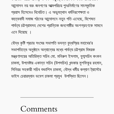
আন্দোলন নয় বরং জনগণের আত্মপরিচয় পুনঃনির্মাণের সাংস্কৃতিক
প্রয়াস হিসেবেও বিবেচিত। এ অভ্যুত্থান ধর্মনিরপেক্ষতা ও
বহুত্ববাদী সমাজ গঠনের আন্দোলনে নতুন গতি এনেছে, বিশেষত
পার্বত্য চট্টগ্রামসহ দেশের প্রান্তিক জনগোষ্ঠীর অংশগ্রহণকে সামনে
এনে দিয়েছে ।
বৌদ্ধ কৃষ্টি প্রচার সংঘের সভাপতি ভদন্ত বুদ্ধপ্রিয় মহাথের’র
সভাপতিত্বে অনুষ্ঠানে অন্যান্যের মধ্যে পার্বত্য চট্টগ্রাম বিষয়ক
মন্ত্রণালয়ের অতিরিক্ত সচিব মো. মনিরুল ইসলাম, যুগ্মসচিব কংকন
চাকমা, উপদেষ্টার একান্ত সচিব (উপসচিব) খন্দকার মুশফিকুর রহমান,
সিনিয়র সহকারী সচিব শুভাশিস চাকমা, বৌদ্ধ ধর্মীয় কল্যাণ ট্রাস্টের
ভাইস চেয়ারম্যান ভবেশ চাকমা প্রমুখ উপস্থিত ছিলেন।
Comments