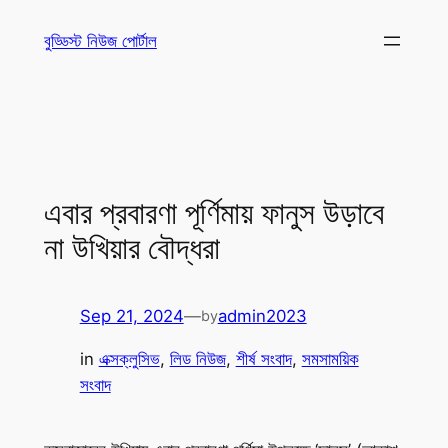
Skip
বুড্ডিস্ট নিউজ পোর্টাল
to
content
এবার প্রবারণা পূর্ণিমায় ফানুস উড়াবে
না উখিয়ার বৌদ্ধরা
Sep 21, 2024
—
admin2023
by
in
এক্সক্লুসিভ
, 
লিড নিউজ
, 
শীর্ষ সংবাদ
, 
সমসাময়িক
সংবাদ