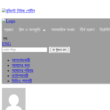
০৬:৪২ অপরাহ্ন, রবিবার, ০৯ অগাস্ট ২০২৬, ২৫ শ্রাবণ ১৪৩৩ বঙ্গাব্দ
প্রচ্ছদ
শিল্প ও সংস্কৃতি
সমসাময়িক সংবাদ
তীর্থ ভ্রমণ
ত্রিপি
সব
ENG
আপলোডকারী
আমাদের কথা
আমাদের পরিবার
ফটোগ্যালারী
ভিডিও গ্যালারী