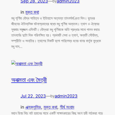
Sep 28, 2023
—
admin2023
by
in
মুক্ত কথা
মধু পূর্ণিমা বৌদ্ধ সাহিত্য ও ইতিহাসে অত্যন্ত তাৎপর্যমণ্ডিত দিন। বুদ্ধের
জীবনের ঐতিহাসিক ঘটনাপ্রবাহের মধ্যে মধু পূর্ণিমা অন্যতম। ত্যাগ ও ঐক্যের
সুষমায় সমুজ্জল এদিনটি। বৌদ্ধরা মধু পূর্ণিমাকে অতি শ্রদ্ধার সাথে পালন করার
তাৎপর্যের দুটো দিক পরিলক্ষিত হয়। প্রথমটি সেবা ও ত্যাগ, অন্যটি সৌর্হাদ্য,
সম্প্রীতি ও সংহতির। ত্যাগের দিকটি হলো পারিলেয্য বনের বানর কর্তৃক বুদ্ধকে
মধু দান…
অনাত্মতা এবং মৈত্রী
Jul 22, 2023
—
admin2023
by
in
এক্সক্লুসিভ
, 
মুক্ত কথা
, 
শীর্ষ সংবাদ
মহান ভিক্ষু থিচ নাট হ্যানের সাথে একটি সাক্ষাৎকারের কিছু অংশ সুধী পাঠকরা পড়ে