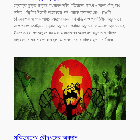
রক্তাক্ত যুদ্ধের মাধ্যমে বাংলাদেশ সৃষ্টির ইতিহাসের সাথের এদেশের বৌদ্ধরাও
জড়িত। ব্রিটিশ বিরোধী আন্দোরনের কর্ম ধারাকে অব্যাহত রেখে রাঙালি
বৌদ্ধসম্প্রদায় পাক আমলে এদশের সকল গণতান্ত্রিক ও প্রগতিশীল আন্দোলনে
অংশ গ্রহণ করেছিলেন। কৃষক আন্দোলন, শ্রমিক আন্দোলন ও ৬ দফা আন্দোলনসহ
ঊনসত্তরের গণ অভ্যুত্থান এবং একাত্তরের অসহযোগ আন্দোলনে বৌদ্ধরা
সক্রিয়ভাবে অংশগ্রহণ করেছিল।এ কারণে ১৯৭১ সালের ২৫শে মার্চ এবং…
মুক্তিযুদ্ধে বৌদ্ধদের অবদান