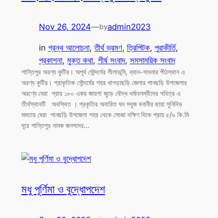
Nov 26, 2024
—
admin2023
by
in
গ্রন্থ আলোচনা
, 
তীর্থ ভ্রমণ
, 
ত্রিপিটক
, 
পুরাকীর্তি
, 
প্রকাশনা
, 
মুক্ত কথা
, 
শীর্ষ সংবাদ
, 
সমসাময়িক সংবাদ
শান্তিপুর অরণ্য কুটির। অপূর্ব সৌন্দর্যের লীলাভূমি, ধ্যান-সাধনার পীঠস্থান এ
অরণ্য কুটির। প্রাকৃতিক সৌন্দর্যের শহর খাগড়াছড়ি জেলার পানছড়ি উপজেলার
অরণ্যে ঘেরা প্রায় ১৮০ একর জায়গা জুড়ে বৌদ্ধ ধর্মাবলম্বীদের পবিত্র এ
তীর্থস্থানটি অবস্থিত । প্রকৃতির অবারিত ঘন সবুজ বনানীর ছায়া সুনিবিড়
মমতায় ঘেরা পানছড়ি উপজেলা শহর থেকে সোজা দক্ষিণ দিকে প্রায় ৫/৬ কি.মি
দূরে শান্তিপুর নামক জনপদের…
মধু পূর্ণিমা ও বুদ্ধোপদেশ