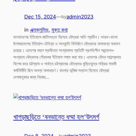
Dec 15, 2024
—
admin2023
by
in
এক্সক্লুসিভ
, 
মুক্ত কথা
বাংলাদেশের ইতিহাসে জাতিসত্তা হিসেবে বৌদ্ধরা অতি প্রাচীন। ভারত-বাংলা
উপমহাদেশের ইতিহাস-ঐতিহ্য ও সংস্কৃতি বিনির্মাণে বৌদ্ধদের অসামান্য অবদান
রয়েছে। এদেশের মহান স্বাধীনতা সংগ্রামসহ প্রতিটি প্রগতিশীল আন্দোলন-
সংগ্রামে বৌদ্ধদের গৌরবময় ইতিহাস লক্ষ্য করা যায়। এদেশের বৌদ্ধ স¤প্রদায়
বিশেষ করে চট্টগ্রাম ও পার্বত্য চট্টগ্রামের বৌদ্ধদের মুক্তিযুদ্ধে সক্রিয় সাহসী
কর্মনির্মিতি ছিল অনন্য অসাধারণ। বাংলার ভূমিজ সন্তান হিসেবে বৌদ্ধরা
দেশমাতৃকার জন্য নিজের…
খাগড়াছড়িতে ‘বনভান্তে ধম্মা হল’উৎসর্গ
Dec 8, 2024
—
admin2023
by