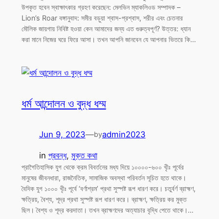
উপকৃত হবেন স্বাক্ষাৎকার গ্রহণ করেছেন: মেলভিন ম্যাকলিওড সম্পাদক –
Lion’s Roar বঙ্গানুবাদ: সমীর বড়ুয়া শ্বাস-প্রশ্বাস, শরীর এবং চেতনার
মৌলিক জায়গায় নিবিষ্ট হওয়া কেন আমাদের জন্য এত গুরুত্বপূর্ণ? উত্তর: ধ্যান
করা মানে নিজের ঘরে ফিরে আসা। তখন আপনি জানবেন যে আপনার ভিতরে কি…
ধর্ম আন্দোলন ও বুদ্ধ ধম্ম
Jun 9, 2023
—
admin2023
by
in
প্রবন্ধ
, 
মুক্ত কথা
প্রাগৈতিহাসিক যুগ থেকে ক্রম বিবর্তনের মধ্য দিয়ে ১০০০০-৬০০ খৃীঃ পূর্বের
মানুষের জীবনধারা, রাজনৈতিক, সামাজিক অবস্থা পরিবর্তন সূচিত হতে থাকে।
বৈদিক যুগ ১০০০ খৃীঃ পূর্বে ‘বর্ণাশ্রম’ প্রথা সুস্পষ্ট রূপ ধারণ করে। চতুর্বর্ণ ব্রাহ্মণ,
ক্ষত্রিয়, বৈশ্য, শূদ্র প্রথা সুস্পষ্ট রূপ ধারণ করে। ব্রাহ্মণ, ক্ষত্রিয় কর মুক্ত
ছিল। বৈশ্য ও শূদ্র করদাতা। তখন ব্রাহ্মণদের অত্যাচার বৃদ্ধি পেতে থাকে।…