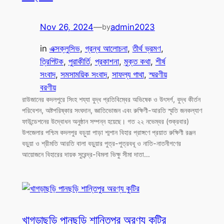
Nov 26, 2024
—
admin2023
by
in
এক্সক্লুসিভ
, 
গ্রন্থ আলোচনা
, 
তীর্থ ভ্রমণ
, 
ত্রিপিটক
, 
পুরাকীর্তি
, 
প্রকাশনা
, 
মুক্ত কথা
, 
শীর্ষ
সংবাদ
, 
সমসাময়িক সংবাদ
, 
সাফল্য গাথা
, 
স্মরণীয়
বরণীয়
রাউজানের কদলপুরে সিংহ শয্যা বুদ্ধ প্রতিবিম্বের অভিষেক ও উৎসর্গ, বুদ্ধ কীর্তন
পরিবেশন, অষ্টপরিষ্কার সংঘদান, জ্ঞাতিভোজন এবং রুক্ষিণী-আরতি স্মৃতি জনকল্যাণ
ফাউন্ডেশনের উদ্বোধন অনুষ্ঠান সম্পন্ন হয়েছে। গত ২২ নভেম্বর (শুক্রবার)
উপজেলার পশ্চিম কদলপুর বড়ুয়া পাড়া শ্মশান বিহার প্রাঙ্গণে প্রয়াত রুক্ষিণী রঞ্জন
বড়ুয়া ও শ্রীমতি আরতি বালা বড়ুয়ার পুত্র-পুত্রবধূ ও নাতি-নাতনীগণের
আয়োজনে বিহারের দায়ক সুরেন্দ্র-বিমলা ভিক্ষু সীমা দাতা…
খাগড়াছড়ি পানছড়ি শান্তিপুর অরণ্য কুটির