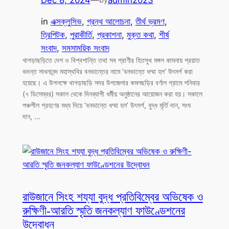
in
এক্সক্লুসিভ
, 
গ্রন্থ আলোচনা
, 
তীর্থ ভ্রমণ
, 
ত্রিপিটক
, 
পুরাকীর্তি
, 
প্রকাশনা
, 
মুক্ত কথা
, 
শীর্ষ
সংবাদ
, 
সমসাময়িক সংবাদ
খাগড়াছড়িতে দেশ ও বিশ্বশান্তি তথা সব প্রাণীর হিতসুখ মঙ্গল কামনায় প্রয়াত
ভদন্ত সাধনানন্দ মহাস্থবির বনভান্তের নামে ‘বনভান্তে ধম্মা হল’ উৎসর্গ করা
হয়েছে। এ উপলক্ষে খাগড়াছড়ি সদর উপজেলার কমলছড়ির বর্ণাল গ্রামে শনিবার
(৭ ডিসেম্বর) সকাল থেকে দিনব্যাপী ধর্মীয় অনুষ্ঠানের আয়োজন করা হয়। সকালে
পঞ্চশীল গ্রহণের মধ্য দিয়ে ‘বনভান্তে ধম্মা হল’ উৎসর্গ, বুদ্ধ মূর্তি দান, সংঘ
দান, …
রাউজানে সিংহ শয্যা বুদ্ধ প্রতিবিম্বের অভিষেক ও
রুক্ষিণী-আরতি স্মৃতি জনকল্যাণ ফাউণ্ডেশনের
উদ্বোধন