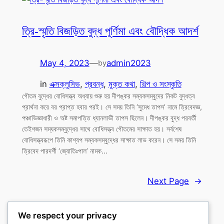
ত্রি-স্মৃতি বিজড়িত বুদ্ধ পূর্ণিমা এবং বৌদ্ধিক আদর্শ
May 4, 2023
—
admin2023
by
in
এক্সক্লুসিভ
, 
প্রবন্ধ
, 
মুক্ত কথা
, 
শিল্প ও সংস্কৃতি
গৌতম বুদ্ধের বোধিসত্ত্ব অধ্যায় শুরু হয় দীপঙ্কর সম্যকসম্বুদের নিকট বুদ্ধত্ব
প্রার্থনা করে বর প্রাপ্ত হবার পরই। সে সময় তিনি ‘সুমেধ তাপস’ নামে ত্রিবেদজ্ঞ,
পঞ্চাভিজ্ঞাধারী ও অষ্ট সমাপত্তি ধ্যানলাভী তাপস ছিলেন। দীপঙ্কর বুদ্ধ পরবর্তী
তেইশজন সম্যকসম্বুদ্ধের সাথে বোধিসত্ত্ব গৌতমের সাক্ষাত হয়। সর্বশেষ
বোধিসত্ত্বরূপে তিনি কাশ্যপ সম্যকসম্বুদ্ধের সাক্ষাত লাভ করেন। সে সময় তিনি
ত্রিবেদ পারদর্শী ‘জ্যোতিঃপাল’ নামক…
Next Page
→
We respect your privacy