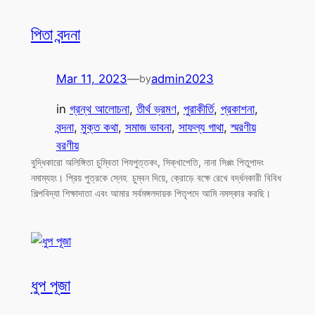
পিতা বন্দনা
Mar 11, 2023
—
admin2023
by
in
গ্রন্থ আলোচনা
, 
তীর্থ ভ্রমণ
, 
পুরাকীর্তি
, 
প্রকাশনা
, 
বন্দনা
, 
মুক্ত কথা
, 
সমাজ ভাবনা
, 
সাফল্য গাথা
, 
স্মরণীয়
বরণীয়
বুদ্ধিকারো অলিঙ্গিতা চুম্বিতা পিযপুত্তকং, সিক্খাপেতি, নানা সিপ্পং পিতুপাদং
নমাম্যহং। প্রিয় পুত্রকে স্নেহ চুম্বন দিয়ে, ক্রোড়ে বক্ষে রেখে বর্দ্ধনকারী বিবিধ
শিল্পবিদ্যা শিক্ষাদাতা এবং আমার সর্বমঙ্গলদায়ক পিতৃপদে আমি নমস্কার করছি।
ধুপ পূজা