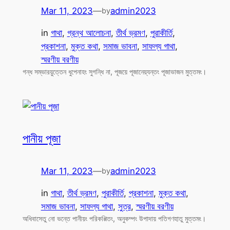
Mar 11, 2023
—
admin2023
by
in
গাথা
, 
গ্রন্থ আলোচনা
, 
তীর্থ ভ্রমণ
, 
পুরাকীর্তি
, 
প্রকাশনা
, 
মুক্ত কথা
, 
সমাজ ভাবনা
, 
সাফল্য গাথা
, 
স্মরণীয় বরণীয়
গন্ধ সম্ভারয়ুত্তেন ধুপেনাহং সুগন্ধি না, পূজয়ে পূজানেয়্যন্তং পূজাভাজন মুত্তমং।
পানীয় পূজা
Mar 11, 2023
—
admin2023
by
in
গাথা
, 
তীর্থ ভ্রমণ
, 
পুরাকীর্তি
, 
প্রকাশনা
, 
মুক্ত কথা
, 
সমাজ ভাবনা
, 
সাফল্য গাথা
, 
সুত্র
, 
স্মরণীয় বরণীয়
অধিবাসেতু নো ভন্তে পানীয়ং পরিকপ্পিতং, অনুকম্পং উপাদায় পতিগণহাতু মুত্তমং।