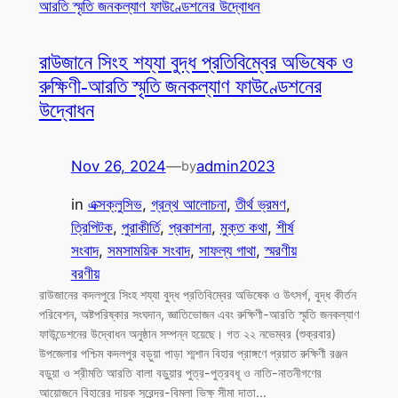
রাউজানে সিংহ শয্যা বুদ্ধ প্রতিবিম্বের অভিষেক ও
রুক্ষিণী-আরতি স্মৃতি জনকল্যাণ ফাউণ্ডেশনের
উদ্বোধন
Nov 26, 2024
—
admin2023
by
in
এক্সক্লুসিভ
, 
গ্রন্থ আলোচনা
, 
তীর্থ ভ্রমণ
, 
ত্রিপিটক
, 
পুরাকীর্তি
, 
প্রকাশনা
, 
মুক্ত কথা
, 
শীর্ষ
সংবাদ
, 
সমসাময়িক সংবাদ
, 
সাফল্য গাথা
, 
স্মরণীয়
বরণীয়
রাউজানের কদলপুরে সিংহ শয্যা বুদ্ধ প্রতিবিম্বের অভিষেক ও উৎসর্গ, বুদ্ধ কীর্তন
পরিবেশন, অষ্টপরিষ্কার সংঘদান, জ্ঞাতিভোজন এবং রুক্ষিণী-আরতি স্মৃতি জনকল্যাণ
ফাউন্ডেশনের উদ্বোধন অনুষ্ঠান সম্পন্ন হয়েছে। গত ২২ নভেম্বর (শুক্রবার)
উপজেলার পশ্চিম কদলপুর বড়ুয়া পাড়া শ্মশান বিহার প্রাঙ্গণে প্রয়াত রুক্ষিণী রঞ্জন
বড়ুয়া ও শ্রীমতি আরতি বালা বড়ুয়ার পুত্র-পুত্রবধূ ও নাতি-নাতনীগণের
আয়োজনে বিহারের দায়ক সুরেন্দ্র-বিমলা ভিক্ষু সীমা দাতা…