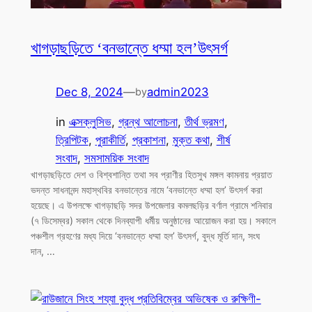
খাগড়াছড়িতে ‘বনভান্তে ধম্মা হল’উৎসর্গ
Dec 8, 2024
—
admin2023
by
in
এক্সক্লুসিভ
, 
গ্রন্থ আলোচনা
, 
তীর্থ ভ্রমণ
, 
ত্রিপিটক
, 
পুরাকীর্তি
, 
প্রকাশনা
, 
মুক্ত কথা
, 
শীর্ষ
সংবাদ
, 
সমসাময়িক সংবাদ
খাগড়াছড়িতে দেশ ও বিশ্বশান্তি তথা সব প্রাণীর হিতসুখ মঙ্গল কামনায় প্রয়াত
ভদন্ত সাধনানন্দ মহাস্থবির বনভান্তের নামে ‘বনভান্তে ধম্মা হল’ উৎসর্গ করা
হয়েছে। এ উপলক্ষে খাগড়াছড়ি সদর উপজেলার কমলছড়ির বর্ণাল গ্রামে শনিবার
(৭ ডিসেম্বর) সকাল থেকে দিনব্যাপী ধর্মীয় অনুষ্ঠানের আয়োজন করা হয়। সকালে
পঞ্চশীল গ্রহণের মধ্য দিয়ে ‘বনভান্তে ধম্মা হল’ উৎসর্গ, বুদ্ধ মূর্তি দান, সংঘ
দান, …