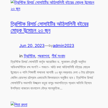
ত্রিপিটক রিসার্চ সোসাইটির অটঠসালিনী বইয়ের
মোড়ক উন্মোচন ২৩ জুন
Jun 20, 2023
—
admin2023
by
in
ত্রিপিটক
, 
প্রকাশনা
, 
শীর্ষ সংবাদ
ত্রিপিটক রিসার্চ সোসাইটি কর্তৃক আয়োজিত ড. সুকোমল চৌধুরী অনূদিত
অভিধম্মপিটকে ধম্ম সংগণি – পকরণ- অটঠ কথা অটঠসালিনী বইয়ের মোড়ক
উন্মোচন ও পালি শিক্ষার্থী সম্মাননা আগামী ২৩ জুন শুক্রবার বেলা ৩ টায় চট্টগ্রাম
মোমিন রোডস্থ চট্টগ্রাম একাডেমি মিলনায়তনে অনুষ্ঠিত হবে। ত্রিপিটক রিসার্চ
সোসাইটি’র সভাপতি উজ্জ্বল বড়ুয়া বাসুর সভাপতিত্বে প্রধান অতিথি হিসেবে
উপস্থিত থাকবেন বাংলাদেশ বৌদ্ধ সাংস্কৃতিক…