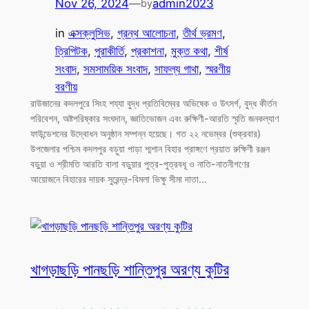
Nov 26, 2024
—
admin2023
by
in
এক্সক্লুসিভ
, 
গ্রন্থ আলোচনা
, 
তীর্থ ভ্রমণ
, 
ত্রিপিটক
, 
পুরাকীর্তি
, 
প্রকাশনা
, 
মুক্ত কথা
, 
শীর্ষ
সংবাদ
, 
সমসাময়িক সংবাদ
, 
সাফল্য গাথা
, 
স্মরণীয়
বরণীয়
রাউজানের কদলপুরে সিংহ শয্যা বুদ্ধ প্রতিবিম্বের অভিষেক ও উৎসর্গ, বুদ্ধ কীর্তন
পরিবেশন, অষ্টপরিষ্কার সংঘদান, জ্ঞাতিভোজন এবং রুক্ষিণী-আরতি স্মৃতি জনকল্যাণ
ফাউন্ডেশনের উদ্বোধন অনুষ্ঠান সম্পন্ন হয়েছে। গত ২২ নভেম্বর (শুক্রবার)
উপজেলার পশ্চিম কদলপুর বড়ুয়া পাড়া শ্মশান বিহার প্রাঙ্গণে প্রয়াত রুক্ষিণী রঞ্জন
বড়ুয়া ও শ্রীমতি আরতি বালা বড়ুয়ার পুত্র-পুত্রবধূ ও নাতি-নাতনীগণের
আয়োজনে বিহারের দায়ক সুরেন্দ্র-বিমলা ভিক্ষু সীমা দাতা…
খাগড়াছড়ি পানছড়ি শান্তিপুর অরণ্য কুটির