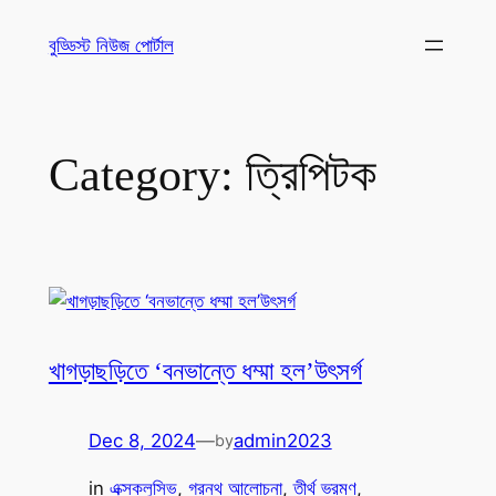
Skip
বুড্ডিস্ট নিউজ পোর্টাল
to
content
Category:
ত্রিপিটক
খাগড়াছড়িতে ‘বনভান্তে ধম্মা হল’উৎসর্গ
Dec 8, 2024
—
admin2023
by
in
এক্সক্লুসিভ
, 
গ্রন্থ আলোচনা
, 
তীর্থ ভ্রমণ
, 