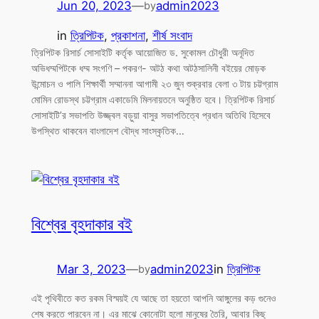
Jun 20, 2023
—
admin2023
by
in
ত্রিপিটক
, 
প্রকাশনা
, 
শীর্ষ সংবাদ
ত্রিপিটক রিসার্চ সোসাইটি কর্তৃক আয়োজিত ড. সুকোমল চৌধুরী অনূদিত
অভিধম্মপিটকে ধম্ম সংগণি – পকরণ- অটঠ কথা অটঠসালিনী বইয়ের মোড়ক
উন্মোচন ও পালি শিক্ষার্থী সম্মাননা আগামী ২৩ জুন শুক্রবার বেলা ৩ টায় চট্টগ্রাম
মোমিন রোডস্থ চট্টগ্রাম একাডেমি মিলনায়তনে অনুষ্ঠিত হবে। ত্রিপিটক রিসার্চ
সোসাইটি’র সভাপতি উজ্জ্বল বড়ুয়া বাসুর সভাপতিত্বে প্রধান অতিথি হিসেবে
উপস্থিত থাকবেন বাংলাদেশ বৌদ্ধ সাংস্কৃতিক…
বিশ্বের বৃহদাকার বই
Mar 3, 2023
—
admin2023
in
ত্রিপিটক
by
এই পৃথিবীতে কত রকম বিস্ময়ই যে আছে তা হয়তো আপনি আঙ্গুলের কড় গুনেও
শেষ করতে পারবেন না। এর মাঝে কোনোটা হলো মানুষের তৈরি, আবার কিছু