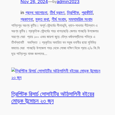
Nov 26, 2024
—
admin2023
by
in
গ্রন্থ আলোচনা
, 
তীর্থ ভ্রমণ
, 
ত্রিপিটক
, 
পুরাকীর্তি
, 
প্রকাশনা
, 
মুক্ত কথা
, 
শীর্ষ সংবাদ
, 
সমসাময়িক সংবাদ
শান্তিপুর অরণ্য কুটির। অপূর্ব সৌন্দর্যের লীলাভূমি, ধ্যান-সাধনার পীঠস্থান এ
অরণ্য কুটির। প্রাকৃতিক সৌন্দর্যের শহর খাগড়াছড়ি জেলার পানছড়ি উপজেলার
অরণ্যে ঘেরা প্রায় ১৮০ একর জায়গা জুড়ে বৌদ্ধ ধর্মাবলম্বীদের পবিত্র এ
তীর্থস্থানটি অবস্থিত । প্রকৃতির অবারিত ঘন সবুজ বনানীর ছায়া সুনিবিড়
মমতায় ঘেরা পানছড়ি উপজেলা শহর থেকে সোজা দক্ষিণ দিকে প্রায় ৫/৬ কি.মি
দূরে শান্তিপুর নামক জনপদের…
ত্রিপিটক রিসার্চ সোসাইটির অটঠসালিনী বইয়ের
মোড়ক উন্মোচন ২৩ জুন