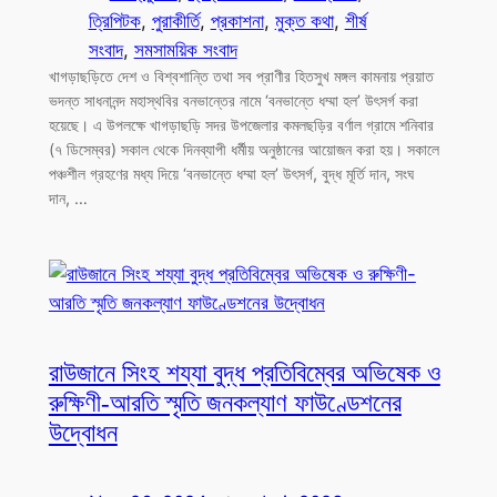
ত্রিপিটক
, 
পুরাকীর্তি
, 
প্রকাশনা
, 
মুক্ত কথা
, 
শীর্ষ
সংবাদ
, 
সমসাময়িক সংবাদ
খাগড়াছড়িতে দেশ ও বিশ্বশান্তি তথা সব প্রাণীর হিতসুখ মঙ্গল কামনায় প্রয়াত
ভদন্ত সাধনানন্দ মহাস্থবির বনভান্তের নামে ‘বনভান্তে ধম্মা হল’ উৎসর্গ করা
হয়েছে। এ উপলক্ষে খাগড়াছড়ি সদর উপজেলার কমলছড়ির বর্ণাল গ্রামে শনিবার
(৭ ডিসেম্বর) সকাল থেকে দিনব্যাপী ধর্মীয় অনুষ্ঠানের আয়োজন করা হয়। সকালে
পঞ্চশীল গ্রহণের মধ্য দিয়ে ‘বনভান্তে ধম্মা হল’ উৎসর্গ, বুদ্ধ মূর্তি দান, সংঘ
দান, …
রাউজানে সিংহ শয্যা বুদ্ধ প্রতিবিম্বের অভিষেক ও
রুক্ষিণী-আরতি স্মৃতি জনকল্যাণ ফাউণ্ডেশনের
উদ্বোধন