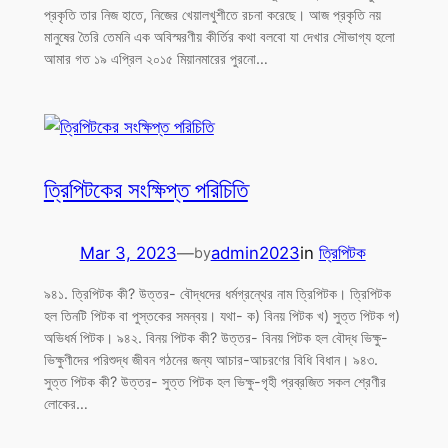
প্রকৃতি তার নিজ হাতে, নিজের খেয়ালখুশীতে রচনা করেছে। আজ প্রকৃতি নয়
মানুষের তৈরি তেমনি এক অবিস্মরণীয় কীর্তির কথা বলবো যা দেখার সৌভাগ্য হলো
আমার গত ১৯ এপ্রিল ২০১৫ মিয়ানমারের পুরনো…
ত্রিপিটকের সংক্ষিপ্ত পরিচিতি
Mar 3, 2023
—
admin2023
in
ত্রিপিটক
by
৯৪১. ত্রিপিটক কী? উত্তর- বৌদ্ধদের ধর্মগ্রন্থের নাম ত্রিপিটক। ত্রিপিটক
হল তিনটি পিটক বা পুস্তকের সমন্বয়। যথা- ক) বিনয় পিটক খ) সুত্ত পিটক গ)
অভিধর্ম পিটক। ৯৪২. বিনয় পিটক কী? উত্তর- বিনয় পিটক হল বৌদ্ধ ভিক্ষু-
ভিক্ষুণীদের পরিশুদ্ধ জীবন গঠনের জন্য আচার-আচরণের বিধি বিধান। ৯৪৩.
সুত্ত পিটক কী? উত্তর- সুত্ত পিটক হল ভিক্ষু-গৃহী প্রব্রজিত সকল শ্রেণীর
লোকের…