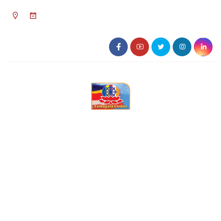
০৫:৩০ অপরাহ্ন, রবিবার, ০৯ অগাস্ট ২০২৬, ২৫
শ্রাবণ ১৪৩৩ বঙ্গাব্দ