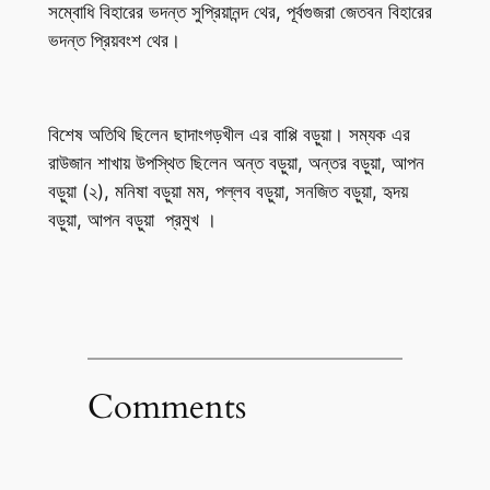
সম্বোধি বিহারের ভদন্ত সুপ্রিয়ানন্দ থের, পূর্বগুজরা জেতবন বিহারের
ভদন্ত প্রিয়বংশ থের।
বিশেষ অতিথি ছিলেন ছাদাংগড়খীল এর বাপ্পি বড়ুয়া। সম্যক এর
রাউজান শাখায় উপস্থিত ছিলেন অন্ত বড়ুয়া, অন্তর বড়ুয়া, আপন
বড়ুয়া (২), মনিষা বড়ুয়া মম, পল্লব বড়ুয়া, সনজিত বড়ুয়া, হৃদয়
বড়ুয়া, আপন বড়ুয়া প্রমুখ ।
Comments