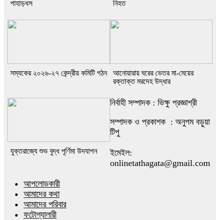
পাহাড়ধস
নিহত
সম্যকের ২০২৬-২৭ কেন্দ্রীয় কমিটি গঠন
আনোয়ারায় ঘরের ভেতর মা-মেয়ের
রক্তাক্ত মরদেহ উদ্ধার
নির্বাহী সম্পাদক : ভিক্ষু প্রজ্ঞাশ্রী
সম্পাদক ও প্রকাশক : অনুপম বড়ুয়া
টিপু
যুক্তরাজ্যে শুভ বুদ্ধ পূর্ণিমা উদযাপন
ইমেইল:
onlinetathagata@gmail.com
আপলোডকারী
আমাদের কথা
আমাদের পরিবার
ফটোগ্যালারী