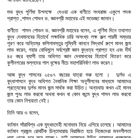
আশীর্বাদ জানিয়েছেন।
শুভ বুদ্ধ পূর্ণিমা উপলক্ষে দেওয়া এক বাণীতে সংঘরাজ একুশে পদক
প্রাপ্ত ,শাসন শোভন ড. জ্ঞানশ্রী মহাথের এই শুভেচ্ছা জানান।
বাণীতে শাসন শোভন ড. জ্ঞানশ্রী মহাথের বলেন, এ পূর্ণিমা দিনে তথাগত
বুদ্ধ দেবমানবের হিতার্থে লক্ষাধিক চারি অসংখ্য লক্ষ কল্প পারমী সম্ভার
পূরণ করে অন্তিম্র কপিলাবস্তুর লুম্বিনী কাননে সিদ্ধার্থ রুপে মানব জন্ম
লাভ করেন, গয়ার বোধিমুলে সর্বশ্রেষ্ট জ্ঞান বুদ্ধত্ব প্রাপ্ত হন এবং দীর্ঘ
৪৫ বছর ব্যাপী তার অধিগত জ্ঞান দেবমানবের হিতার্থে বিতরণ করে
কুশীনগরের মল্লদের শাল বৃক্ষের নীচে মহাপরিনির্বাণ লাভ করেন।
আজ বুদ্ধ শাসনের ২৫৬৭ বছরের যাত্রা শুরু হলো । দুর্লভ এ
বুদ্ধাশাসনে বুদ্ধ অধিগত নৈবানিক শিক্ষা অনুশীলনের মাধ্যমে আমাদের
প্রত্যেকের দুর্লভ মানব জন্ম সার্থক করা উচিত। অন্যথায় কখন এই মানব
জন্ম পুনঃ লাভ করবো অথবা কখন বা কোন জন্মে বুদ্ধ শাসন লাভ করবো
তার কোন নিশ্চয়তা নেই।
তিনি আর ও বলেন,
বর্তমান সাঁরাবিশ্ব এক যুদ্ধাংদেহী মনোভাব নিয়ে এগিয়ে চলেছে। আমাদের
বর্তমান প্রজন্ম রোবটিক চিন্তাধারায় বিরাজিত হয়ে নিজেদেরা মননশীলতা
ধারা থেকে দূরে সরে যাচ্ছে। তাই আমাদের উচিত আমাদের প্রজন্মকে