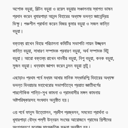
অশোক বড়ুয়া, মিল্টন বড়ুয়া ও রয়েল বড়ুয়ার সঞ্চালনায় স্বাগত ভাষন
প্রদান করেন ধূমারপাড়া আনন্দ বিহারের অধ্যক্ষ ভদন্ত জ্ঞানেন্দ্রিয়
ভিক্ষু। পঞ্চশীল প্রার্থনা করেন বিজয় কুমার বড়ুয়া ও সজল কান্তি
বড়ুয়া।
বক্তব্য রাখেন বিহার পরিচালনা কমিটির সভাপতি লায়ন উজ্জ্বল
কান্তি বড়ুয়া, সাধারণ সম্পাদক প্রবারণ বড়ুয়া, অর্থ সম্পাদক বিটু
বড়ুয়া। আরো বক্তব্য রাখেন দানবীর বড়ুয়া, নিপু বড়ুয়া, কনক বড়ুয়া,
সুজন বড়ুয়া। ধন্যবাদ জ্ঞাপন করেন চন্দন বড়ুয়া নান্টু।
এছাড়াও প্রথম পর্বে মধ্যম আধার মানিক সদ্ধর্মরশ্মি বিহারের অধ্যক্ষ
ভদন্ত বিনয়াচার মহাথেরোর সভাপতিত্বে প্রয়াত জ্ঞাতীবর্গের
পারলৌকিক শান্তি-সুখ কামনা ও গ্রামবাসীর মঙ্গল কামনায়
অষ্টপরিষ্কারসহ সংঘদান অনুষ্ঠিত হয়।
৩য় পর্বে ফানুস উত্তোলন, প্রদীপ প্রজ্বলন, সমবেত প্রার্থনা ও
ধূমারপাড়া বৌদ্ধ পল্লী উন্নয়ন সংঘের আয়োজনে গ্রামের শিল্পীদের
অংশগ্রহণে মনোজ্ঞ সাংস্কৃতিক সন্ধ্যা অনুষ্ঠিত হয়।