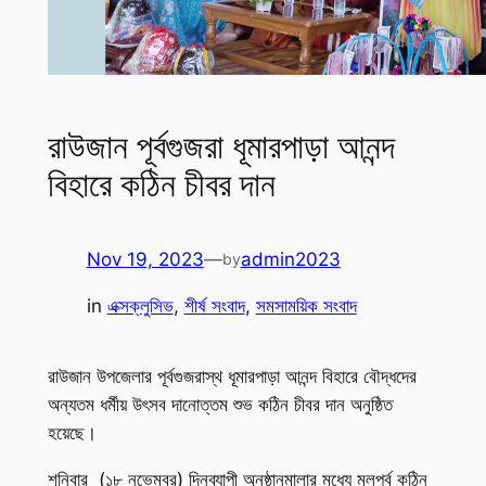
রাউজান পূর্বগুজরা ধূমারপাড়া আনন্দ
বিহারে কঠিন চীবর দান
Nov 19, 2023
—
admin2023
by
in
এক্সক্লুসিভ
, 
শীর্ষ সংবাদ
, 
সমসাময়িক সংবাদ
রাউজান উপজেলার পূর্বগুজরাস্থ ধূমারপাড়া আনন্দ বিহারে বৌদ্ধদের
অন্যতম ধর্মীয় উৎসব দানোত্তম শুভ কঠিন চীবর দান অনুষ্ঠিত
হয়েছে।
শনিবার (১৮ নভেম্বর) দিনব্যাপী অনুষ্ঠানমালার মধ্যে মূলপর্ব কঠিন