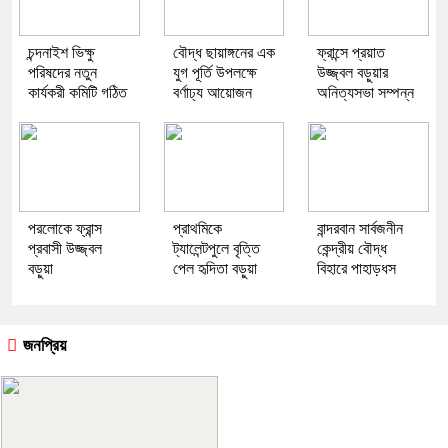
চন্দনাইশ ভিক্ষু
বৌদ্ধ ছায়াঙ্গনের এক
ফ্রান্সে প্রয়াত
পরিষদের নতুন
যুগ পূর্তি উপলক্ষে
উজ্জ্বল বড়ুয়ার
কার্যকরী কমিটি গঠিত
বর্ণাঢ্য আয়োজন
অনিত্যসভা সম্পন্ন
পরলোকে ফ্রান্স
প্রাথমিকে
বান্দরবান সার্বজনীন
প্রবাসী উজ্জ্বল
ট্যালেন্টপুলে বৃত্তি
কেন্দ্রীয় বৌদ্ধ
বড়ুয়া
পেল হৃদিতা বড়ুয়া
বিহারে পাহাড়ধস
জনপ্রিয়