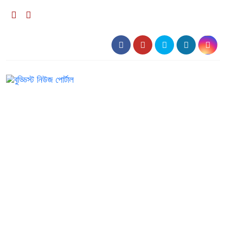
০৯:৫৭ অপরাহ্ন, রবিবার, ০৯ অগাস্ট ২০২৬, ২৫ শ্রাবণ ১৪৩৩
বঙ্গাব্দ