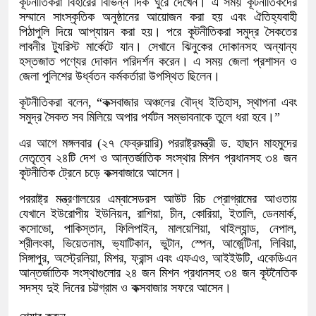
কূটনীতিকরা বিহারের বিভিন্ন দিক ঘুরে দেখেন। এ সময় কূটনীতিকদের
সম্মানে সাংস্কৃতিক অনুষ্ঠানের আয়োজন করা হয় এবং ঐতিহ্যবাহী
পিঠাপুলি দিয়ে আপ্যায়ন করা হয়। পরে কূটনীতিকরা সমুদ্র সৈকতের
লাবনীর ট্যুরিস্ট মার্কেটে যান। সেখানে ঝিনুকের দোকানসহ অন্যান্য
হস্তজাত পণ্যের দোকান পরিদর্শন করেন। এ সময় জেলা প্রশাসন ও
জেলা পুলিশের উর্ধ্বতন কর্মকর্তারা উপস্থিত ছিলেন।
কূটনীতিকরা বলেন, “কক্সবাজার অঞ্চলের বৌদ্ধ ইতিহাস, স্থাপনা এবং
সমুদ্র সৈকত সব মিলিয়ে অপার পর্যটন সম্ভাবনাকে তুলে ধরা হবে।”
এর আগে মঙ্গলবার (২৭ ফেব্রুয়ারি) পররাষ্ট্রমন্ত্রী ড. হাছান মাহমুদের
নেতৃত্বে ২৪টি দেশ ও আন্তর্জাতিক সংস্থার মিশন প্রধানসহ ৩৪ জন
কূটনীতিক ট্রেনে চড়ে কক্সবাজারে আসেন।
পররাষ্ট্র মন্ত্রণালয়ের এম্বাসেডরস আউট রিচ প্রোগ্রামের আওতায়
যেখানে ইউরোপীয় ইউনিয়ন, রাশিয়া, চীন, কোরিয়া, ইতালি, ডেনমার্ক,
কসোভো, পাকিস্তান, ফিলিপাইন, মালয়েশিয়া, থাইল্যান্ড, নেপাল,
শ্রীলংকা, ভিয়েতনাম, ভ্যাটিকান, ভুটান, স্পেন, আর্জেন্টিনা, লিবিয়া,
সিঙ্গাপুর, অস্ট্রেলিয়া, মিশর, ফ্রান্স এবং এফএও, আইইউটি, একেডিএন
আন্তর্জাতিক সংস্থাগুলোর ২৪ জন মিশন প্রধানসহ ৩৪ জন কূটনৈতিক
সদস্য দুই দিনের চট্টগ্রাম ও কক্সবাজার সফরে আসেন।