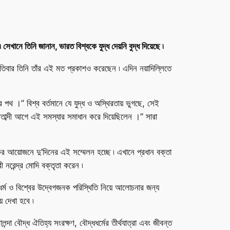
েখানে তিনি জানান, ভারত বিশ্বকে যুদ্ধ দেয়নি বুদ্ধ দিয়েছে ৷
স্পতিবার তিনি তাঁর এই মত প্রকাশও করেছেন ৷ এদিন নয়াদিল্লিতে
ের পথ ।’’ বিশ্ব বর্তমানে যে যুদ্ধ ও অস্থিরতায় ভুগছে, সেই
 শতাব্দী আগে এই সমস্যার সমাধান করে দিয়েছিলেন ।’’ সারা
র আয়োজনে দু’দিনের এই সম্মেলন হচ্ছে ৷ এখানে প্রধান বক্তা
ী নরেন্দ্র মোদি বক্তৃতা করেন ৷
ধধর্ম ও বিশ্বের উদ্বেগজনক পরিস্থিতি নিয়ে আলোচনার জন্য
ে দেখা হবে ৷
দা বৌদ্ধ ঐতিহ্য সংরক্ষণ, বৌদ্ধধর্মের তীর্থযাত্রা এবং জীবন্ত