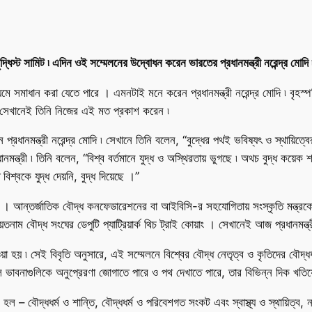
স্ট সামিট ৷ এদিন ওই সম্মেলনের উদ্বোধন করেন ভারতের প্রধানমন্ত্রী নরেন্দ্র মোদি ৷ স
যমে সমাধান করা যেতে পারে । এমনটাই মনে করেন প্রধানমন্ত্রী নরেন্দ্র মোদি ৷ বৃহ
ি । সেখানেই তিনি নিজের এই মত প্রকাশ করেন ৷
 প্রধানমন্ত্রী নরেন্দ্র মোদি ৷ সেখানে তিনি বলেন, ‘‘বুদ্ধের পথই ভবিষ্যৎ ও স্থায়িত্ব
ন্ত্রী ৷ তিনি বলেন, ‘‘বিশ্ব বর্তমানে যুদ্ধ ও অস্থিরতায় ভুগছে ৷ অথচ বুদ্ধ কয়েক
শ্বকে যুদ্ধ দেয়নি, বুদ্ধ দিয়েছে ।’’
 । আন্তর্জাতিক বৌদ্ধ কনফেডারেশনের বা আইবিসি-র সহযোগিতায় সংস্কৃতি মন্ত্রকে
েতনাম বৌদ্ধ সংঘের ডেপুটি প্যাট্রিয়ার্ক থিচ ট্রাই কোয়াং । সেখানেই আজ প্রধানমন্ত্র
য়া হয় ৷ সেই বিবৃতি অনুসারে, এই সম্মেলনে বিশ্বের বৌদ্ধ নেতৃত্ব ও কৃতিদের বৌদ্
মূল ভাবনাগুলিকে অনুপ্রেরণা জোগাতে পারে ও পথ দেখাতে পারে, তার বিভিন্ন দিক খতিয়
 বৌদ্ধধর্ম ও শান্তি, বৌদ্ধধর্ম ও পরিবেশগত সংকট এবং স্বাস্থ্য ও স্থায়িত্ব, নালন্