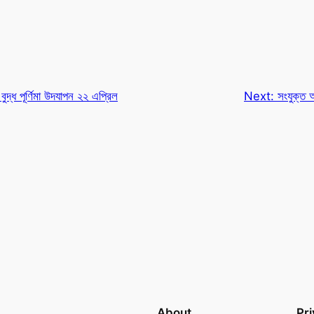
ুদ্ধ পূর্ণিমা উদযাপন ২২ এপ্রিল
Next:
সংযুক্ত আ
About
Pr