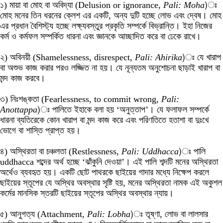
১) মায়া বা মোহ বা অবিদ্যা (Delusion or ignorance,
Pali: Moha
)ঃ
মোহ মনের তিন ধরনের ক্লেশ এর একটি, অন্য দুটি হচ্ছে লোভ এবং দ্বেষ। মোহ
এর প্রধান বৈশিস্ট্য হচ্ছে লক্ষ্যবস্তুর প্রকৃতি সম্পর্কে বিভ্রান্তি। ইহা নিজের
কর্ম ও কর্মফল সম্পর্কিত ধারনা এবং জ্ঞানকে আচ্ছাদিত করে বা ঢেকে রাখে।
২) অবিনয়ী (Shamelessness, disrespect,
Pali: Ahirika
)ঃ যে খারাপ
বা অশুভ কাজ করার পরও লজ্জিত না হয়। যে নূন্যতম অনুশোচনা ছাড়াই খারাপ বা
মন্দ কাজ করবে।
৩) নিঃশঙ্কতা (Fearlessness, to commit wrong,
Pali:
Anottappa
)ঃ পালিতে ইহাকে বলা হয় ‘অনুত্তাপ’। যে ফলাফল সম্পর্কে
ধারনা ব্যতিরেকে কোন খারাপ বা মন্দ কাজ করে এবং পরিণতিতে হতাশা বা দুঃখে
ভোগে বা শাস্তি প্রাপ্ত হয়।
৪) অস্থিরতা বা চঞ্চলতা (Restlessness,
Pali: Uddhacca
)ঃ পালি
uddhacca শব্দের অর্থ হচ্ছে ‘ঝাঁকুনি দেওয়া’। এই পালি শব্দটি মনের অস্থিরতা
অর্থেও ব্যবহৃত হয়। একটি ছোট পাথরকে ছাইয়ের গাদার মধ্যে নিক্ষেপ করলে
ছাইয়ের স্তূপের যে অস্থির অবস্থার সৃষ্টি হয়, মনের অস্থিরতা নামক এই অকুশল
কর্মের মানসিক স্তরটি ছাইয়ের স্তূপের অস্থির অবস্থার ন্যায়।
৫) আনুগত্য (Attachment,
Pali: Lobha
)ঃ তৃষ্ণা, লোভ বা লালসার