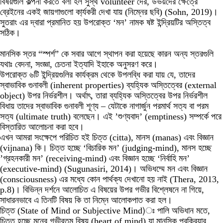
বিষয়গুলি কল্পনা করতে বলা হল সুস্থ volunteer দের, উভয়দের ক্ষেত্রে
ব্রেইনের একই জায়গাগুলো কা্র্যকরী দেখা যায় (নিম্নের ছবি) (Sohn, 2019)।
সুতরাং এর দ্বারা প্রমানিত হয় উপরোক্ত ‘মন’ নামক ষষ্ট ইন্দ্রিয়টির অস্তিত্ব
সঠিক।
মানসিক স্তর “স্পর্শ” কে সবার আগে স্থাপন করা হয়েছে কারন অন্য স্তরগুলি
যথাঃ বেদনা, সংজ্ঞা, চেতনা ইত্যাদি ইহাকে অনুসরণ করে।
উপরোক্ত ৬টি ইন্দ্রিয়গুলির কার্যক্রম থেকে উপলব্ধি করা যায় যে, তাদের
স্বাভাবিক গুনাবলী (inherent properties) ব্যহ্যিক অস্তিত্বের (external
object) উপর নির্ভরশীল। অর্থাৎ, তারা ব্যহ্যিক অস্তিত্বের উপর নির্ভরশীল
বিধায় তাদের স্বাভাবিক গুনাবলী শূণ্য – যেটাকে নাগার্জুন পরমার্থ সত্য বা পরম
সত্য (ultimate truth) বলেছেন। এই ’শুণ্যবাদ’ (emptiness) সম্পর্কে পরে
বিস্তারিত আলোচনা করা হবে।
এখন আমরা সংক্ষেপে পরিচিত হই চিত্ত (citta), মানস (manas) এবং বিজ্ঞান
(vijnana) কি। চিত্ত হচ্ছে ‘বিচারিক মন’ (judging-mind), মানস হচ্ছে
’গ্রহনকারী মন’ (receiving-mind) এবং বিজ্ঞান হচ্ছে ‘নির্বাহি মন’
(executive-mind) (Sugunasiri, 2014)। অভিধম্মে মন এবং বিজ্ঞান
(consciousness) এর মধ্যে কোন পার্থক্য দেখানো হয় নাই (Thera, 2013,
p.8)। বিভিন্ন দর্শনে আলোচিত এ বিষয়ের উপর গভীর বিশ্লেষনে না গিয়ে,
সাধারনভাবে এ তিনটি বিষয় কি তা নিম্নে আলোকপাত করা হল।
চিত্ত (State of Mind or Subjective Mind)ঃ পালি অভিধান মতে,
চিত্ত হচ্ছে মনের গভীরতম বিষয় (heart of mind) যা মানসিক প্রক্রিয়ার