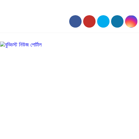
১০:৫২ অপরাহ্ন, শনিবার, ০৮ অগাস্ট ২০২৬, ২৪ শ্রাবণ ১৪৩৩ বঙ্গাব্দ