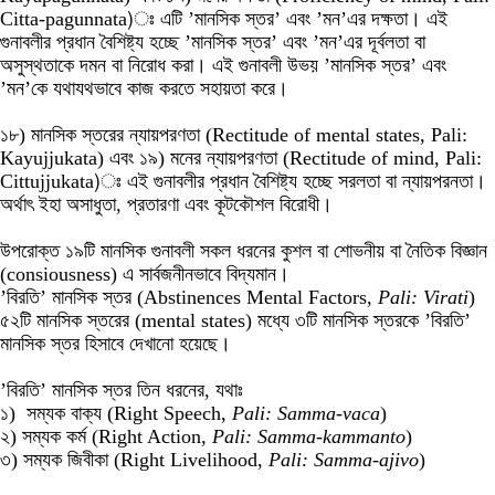
Citta-pagunnata)ঃ এটি ’মানসিক স্তর’ এবং ’মন’এর দক্ষতা। এই
গুনাবলীর প্রধান বৈশিষ্ট্য হচ্ছে ’মানসিক স্তর’ এবং ’মন’এর দূর্বলতা বা
অসুস্থতাকে দমন বা নিরোধ করা। এই গুনাবলী উভয় ’মানসিক স্তর’ এবং
’মন’কে যথাযথভাবে কাজ করতে সহায়তা করে।
১৮) মানসিক স্তরের ন্যায়পরণতা (Rectitude of mental states, Pali:
Kayujjukata) এবং ১৯) মনের ন্যায়পরণতা (Rectitude of mind, Pali:
Cittujjukata)ঃ এই গুনাবলীর প্রধান বৈশিষ্ট্য হচ্ছে সরলতা বা ন্যায়পরনতা।
অর্থাৎ ইহা অসাধুতা, প্রতারণা এবং কূটকৌশল বিরোধী।
উপরোক্ত ১৯টি মানসিক গুনাবলী সকল ধরনের কুশল বা শোভনীয় বা নৈতিক বিজ্ঞান
(consiousness) এ সার্বজনীনভাবে বিদ্যমান।
’বিরতি’ মানসিক স্তর (Abstinences Mental Factors,
Pali: Virati
)
৫২টি মানসিক স্তরের (mental states) মধ্যে ৩টি মানসিক স্তরকে ’বিরতি’
মানসিক স্তর হিসাবে দেখানো হয়েছে।
’বিরতি’ মানসিক স্তর তিন ধরনের, যথাঃ
১) সম্যক বাক্য (Right Speech,
Pali: Samma-vaca
)
২) সম্যক কর্ম (Right Action,
Pali: Samma-kammanto
)
৩) সম্যক জিবীকা (Right Livelihood,
Pali: Samma-ajivo
)