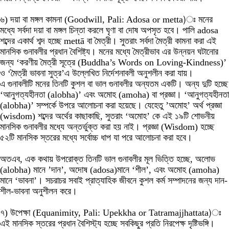
৬) দয়া বা মঙ্গল কামনা (Goodwill, Pali: Adosa or metta)ঃ মনের
মধ্যে সর্বদা দয়া বা মঙ্গল চিন্তা করলে ঘৃণা বা দোষ অপসৃত হবে। পালি adosa
শব্দের একার্থ শব্দ হচ্ছে mettā বা মৈত্রী। সুতরাং সর্বদা মৈত্রী কামনা করা এই
মানসিক গুনাবলীর প্রধান বৈশিষ্ট্য। মনের মধ্যে মৈত্রীভাব এর উন্নয়ন ঘটানোর
জন্য ‘করণীয় মৈত্রী সূত্রে (Buddha’s Words on Loving-Kindness)’
ও ‘মৈত্রী ভাবনা সুত্র’এ উল্লেখিত নির্দেশনাবলী অনুশলীন করা যায়।
এ গুনাবলীটি মনের তিনটি কুশল বা ভাল গুনাবলীর অন্যতম একটি। অন্য দুটি হচ্ছে
‘আনুগত্যহীনতা (alobha)’ এবং অমোহ (amoha) বা প্রজ্ঞা। ‘আনুগত্যহীনতা
(alobha)’ সম্পর্কে উপরে আলোচনা করা হয়েছে। যেহেতু ’অমোহ’ অর্থ প্রজ্ঞা
(wisdom) শব্দের অর্থের কাছাকাছি, সুতরাং ‘অমোহ’ কে এই ১৯টি শোভনীয়
মানসিক গুনাবলীর মধ্যে অন্তর্ভুক্ত করা হয় নাই। প্রজ্ঞা (Wisdom) হচ্ছে
৫২টি মানসিক স্তরের মধ্যে সর্বোচ্চ ধাপ যা পরে আলোচনা করা হবে।
অতএব, এক কথায় উপরোক্ত তিনটি ভাল গুনাবলীর মূল ভিত্তি হচ্ছে, অলোভ
(alobha) মানে ’দান’, অদোষ (adosa)মানে ‘শীল’, এবং অমোহ (amoha)
মানে ‘ভাবনা’। সচরাচর সবাই প্রাত্যাহিক জীবনে কুশল কর্ম সম্পাদনের জন্য দান-
শীল-ভাবনা অনুশীলন করে।
৭) উপেক্ষা (Equanimity, Pali: Upekkha or Tatramajjhattata)ঃ
এই মানসিক স্তরের প্রধান বৈশিস্ট্য হচ্ছে সবকিছুর প্রতি নিরপেক্ষ দৃষ্টিভঙ্গি।