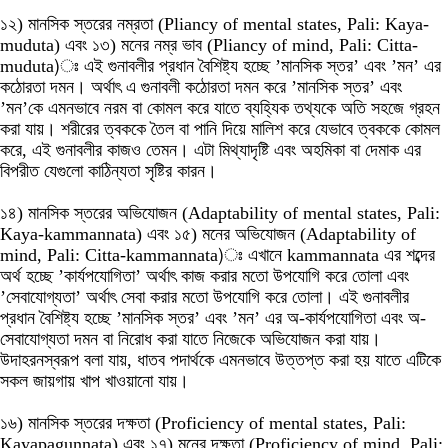
১২) মানসিক স্তরের নম্রতা (Pliancy of mental states, Pali: Kaya-
muduta) এবং ১৩) মনের নম্র ভাব (Pliancy of mind, Pali: Citta-
muduta)ঃ এই গুনাবলীর প্রধান বৈশিষ্ট্য হচ্ছে ’মানসিক স্তর’ এবং ’মন’ এর
কঠোরতা দমন। অর্থাৎ এ গুনাবলী কঠোরতা দমন করে ’মানসিক স্তর’ এবং
’মন’কে এমনভাবে নরম বা কোমল করে যাতে ব্যহ্যিক তথ্যকে অতি সহজে গ্রহন
করা যায়। শরীরের ত্বককে তৈল বা পানি দিয়ে মালিশ করে যেভাবে ত্বককে কোমল
করে, এই গুনাবলীর কাজও তেমন। এটা মিথ্যাদৃষ্টি এবং অহমিকা বা দেমাক এর
বিপরীত যেগুলো কাঠিন্যতা সৃষ্টির কারন।
১৪) মানসিক স্তরের অভিযোজন (Adaptability of mental states, Pali:
Kaya-kammannata) এবং ১৫) মনের অভিযোজন (Adaptability of
mind, Pali: Citta-kammannata)ঃ এখানে kammannata এর শব্দের
অর্থ হচ্ছে ’কার্যপযোগিতা’ অর্থাৎ কাজ করার মতো উপযোগি করে তোলা এবং
’সেবাযোগ্যতা’ অর্থাৎ সেবা করার মতো উপযোগি করে তোলা। এই গুনাবলীর
প্রধান বৈশিষ্ট্য হচ্ছে ’মানসিক স্তর’ এবং ’মন’ এর অ-কার্যপযোগিতা এবং অ-
সেবাযোগ্যতা দমন বা নিরোধ করা যাতে নিজেকে অভিযোজন করা যায়।
উদাহরনস্বরূপ বলা যায়, ধাতব পদার্থকে এমনভাবে উত্তপ্ত করা হয় যাতে এটিকে
সকল জায়গায় খাপ খাওয়ানো যায়।
১৬) মানসিক স্তরের দক্ষতা (Proficiency of mental states, Pali:
Kayapagunnata) এবং ১৭) মনের দক্ষতা (Proficiency of mind, Pali: