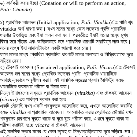
৬) কার্যকরী করার ইচ্ছা (Conation or will to perform an action,
Pali: Chanda
)
১) প্রাথমিক আবেদন (Initial application,
Pali: Vitakka
)ঃ পালি শব্দ
vitakka অর্থ ধারণা করা। যখন মনের মধ্যে কোন লক্ষ্যের প্রতি প্রাথমিক
ধারণার উৎপত্তি এবং ইহা লালন করা হয়। পরবর্তীতে ইহাই মনের মধ্যে মুখ্য
বিষয় হয়ে দাঁড়ায় এবং অবিচলভাবে মনে প্রাথমিক ধারণাটি স্থায়িত্ব লাভ করে।
মনের মধ্যে ইহা সাদামাটাভাবে একটি জায়গা করে নেয়।
ফলে মনের মধ্যে প্রোথিত প্রাথমিক ধারণাটি মনের অলসতা ও নিস্ক্রিয়তাকে দূরে
সড়িয়ে দেয়।
২) টেকসই আবেদন (Sustained application,
Pali: Vicara
)ঃ টেকসই
আবেদন হল মনের মধ্যে প্রোথিত লক্ষ্যের প্রতি প্রাথমিক ধারণাটিকে
অবিচ্ছিন্নভাবে অনুশীলন করা। এই মানসিক স্তরের প্রধান বৈশিস্ট্য হচ্ছে
ধারণাটিকে ক্রমাগত পরীক্ষা বা বিচার করা।
নিম্নে উদাহরণের মাধ্যমে প্রাথমিক আবেদন (v
itakka)
এবং
টেকসই আবেদন
(
vicara)
এর পার্থক্য প্রদান করা হলঃ
একটি মৌমাছি যখন একটি পদ্মফুলকে আলোকিত করে, এখানে আলোকিত করাটিই
হচ্ছে v
itakka
বা প্রাথমিক আবেদন। আলোকিত করার প্রেক্ষিতে মৌমাছি যখন
পদ্মফুলের চারপাশে ঘুরতে থাকে বা ঘুরে ঘুরে পরীক্ষা করে, এখানে ঘুরতে থাকা বা
পরীক্ষা করাটাই হচ্ছে v
icara
বা টেকসই আবেদন।
এই মানসিক স্তরে মনের যে কোন সন্দেহ বা সিদ্ধান্তহীনতাকে দূরে সড়িয়ে দেয়।