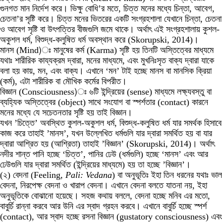
গুনগত মান নির্দেশ করে। ভিক্ষু বোধি’র মতে, চিত্ত মনের মধ্যে চিন্তা, আবেগ,
চেতনা’র সৃষ্টি করে। চিত্ত মনের ভিতরের একটি সংগ্রহশালা যেখানে চিন্তা, চেতনা
ও আবেগ সৃষ্টি বা উৎপত্তির বীজগুলি জমে থাকে। অর্থাৎ এই সংগ্রহশালায় কুশল-
অকুশল ধর্ম, বিশুদ্ধ-কলুষিত ধর্ম অবস্থান করে (Skorupski, 2014)।
মানস (Mind)ঃ মানুষের কর্ম (Karma) সৃষ্টি হয় তিনটি অস্তিত্বের মাধ্যমে
যথাঃ শারীরিক কায্যক্রম দ্বারা, মনের মাধ্যমে, এবং মুখনিঃসৃত বাক্য দ্বারা যাকে
বলা হয় কায়, মন, এবং বাক্য। এখানে ‘মন’ টাই হচ্ছে মানস বা মানসিক ক্রিয়া
(কর্ম), এটা শারীরিক বা মৌখিক কর্মের বিপরীত।
বিজ্ঞান (Consciousness)ঃ ৬টি ইন্দ্রিয়ের (sense) মাধ্যমে লক্ষ্যবস্তু বা
ব্যহ্যিক অস্তিত্বের (object) সাথে সংযোগ বা স্পর্শতার (contact) কারনে
মনের মধ্যে যে সচেতনতার সৃষ্টি হয় তাই বিজ্ঞান।
যখন ’চিত্তে’ অবস্থিত কুশল-অকুশল ধর্ম, বিশুদ্ধ-কলুষিত ধর্ম যার সমর্থক হিসাবে
কাজ করে তাহাই ’মানস’, যখন উল্লেখিত ধর্মগুলি যার দ্বারা সমর্থিত হয় বা যার
দ্বারা আশ্রিত হয় (আশ্রিতা) তাহাই ’বিজ্ঞান’ (Skorupski, 2014)। অর্থাৎ
নদীর শান্ত পানি হচ্ছে ‘চিত্ত’, পানির ঢেউ (ধর্মগুলি) হচ্ছে ‘মানস’ এবং আর
ঢেউগুলি যার দ্বারা সমর্থিত (ইন্দ্রিয়ের মাধ্যমে) হয় তা হচ্ছে ’বিজ্ঞান’।
(২) বেদনা (Feeling,
Pali: Vedana
) বা অনুভূতিঃ ইহা তিন ধরনের যথাঃ ভাল
বেদনা, নিরপেক্ষ বেদনা ও খারাপ বেদনা। এখানে বেদনা বলতে যাতনা নয়, ইহা
অনুভূতিকে বোঝানো হয়েছে। সহজ কথায় বললে, বেদনা হচ্ছে মনিব এর মতো,
বাবুর্চি রান্না করবে আর উনি এর স্বাদ গ্রহন করবে। এখানে বাবুর্চি হচ্ছে স্পর্শ
(contact), আর স্বাদ হচ্ছে রসনা বিজ্ঞান (gustatory consciousness) এবং