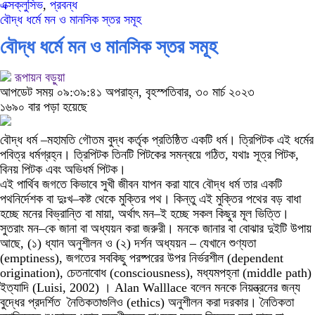
এক্সক্লুসিভ
,
প্রবন্ধ
বৌদ্ধ ধর্মে মন ও মানসিক স্তর সমূহ
বৌদ্ধ ধর্মে মন ও মানসিক স্তর সমূহ
রূপায়ন বড়ুয়া
আপডেট সময় ০৯:৩৯:৪১ অপরাহ্ন, বৃহস্পতিবার, ৩০ মার্চ ২০২৩
১৬৯০ বার পড়া হয়েছে
বৌদ্ধ
ধর্ম
–
মহামতি
গৌতম
বুদ্ধ
কর্তৃক
প্রতিষ্ঠিত
একটি
ধর্ম।
ত্রিপিটক
এই
ধর্মের
পবিত্র
ধর্মগ্রহ্ন।
ত্রিপিটক
তিনটি
পিটকের
সমন্বয়ে
গঠিত
,
যথাঃ
সূত্র
পিটক
,
বিনয়
পিটক
এবং
অভিধর্ম
পিটক।
এই
পার্থিব
জগতে
কিভাবে
সুখী
জীবন
যাপন
করা
যাবে
বৌদ্ধ
ধর্ম
তার
একটি
পথনির্দেশক
বা
দুঃখ
–
কষ্ট
থেকে
মুক্তির
পথ।
কিন্তু
এই
মুক্তির
পথের
বড়
বাধা
হচ্ছে
মনের
বিভ্রান্তি
বা
মায়া
,
অর্থাৎ
মন
–
ই
হচ্ছে
সকল
কিছুর
মূল
ভিত্তি।
সুতরাং
মন
–
কে
জানা
বা
অধ্যয়ন
করা
জরুরী।
মনকে
জানার
বা
বোঝার
দুইটি
উপায়
আছে
, (
১
)
ধ্যান
অনুশীলন
ও
(
২
)
দর্শন
অধ্যয়ন
–
যেখানে শুণ্যতা
(emptiness)
,
জগতের
সবকিছু
পরষ্পরের
উপর
নির্ভরশীল (dependent
origination)
,
চেতনাবোধ (consciousness)
,
মধ্যমপহ্না (middle path)
ইত্যাদি
(
Luisi, 2002
)
। Alan Walllace বলেন
মনকে
নিয়ন্ত্রনের
জন্য
বুদ্ধের
প্রদর্শিত
নৈতিকতাগুলিও
(ethics) অনুশীলন
করা
দরকার।
নৈতিকতা