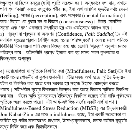
শুধুমাত্র বা বিশেষ বস্তুর (ছবি) প্রতি সচেতন হয়। অন্যভাবে বলা যায়, এখানে
পালি শব্দ ‘কায়া’ বলতে বস্তুগত শরীর নয়, ইহা অর্থ মানসিক ফ্যাক্টর যথাঃ বেদনা
(feeling), সংজ্ঞা (perception), এবং সংস্কার (mental formation)।
আর ‘চিত্ত’ কে বুঝায় মন বা বিজ্ঞান (consciousness)। উভয় ‘মানসিক
স্তর’ এবং ‘মন’ একসাথে উৎপত্তি হয় এবং একইসাথে কাজও করে।
১) শ্রদ্ধা বা প্রত্যয় বা অসংশয় (Confidence,
Pali: Saddha
)ঃ এই
মানসিক স্তরের প্রধান বৈশিষ্ট্য হচ্ছে মনের ’পরিশুদ্ধতা’। যেমনঃ ময়লা পানিতে
ফিটকিরি দিলে ময়লা পানি যেমন বিশুদ্ধ হয়ে যায় তেমনি ’শ্রদ্ধা’ অকুশল মনকে
পরিশুদ্ধ করে। অট্টশালীনি গ্রন্থে ইহাকে বলা হয় মনের সকল কুশলতার বা
বিশুদ্ধতার অগ্রদূত।
২) মনোযোগিতা বা স্মৃতিকে বিকশিত করা (Mindfulness, Pali: Sati)ঃ ইহা
একটি মনের শোভনীয় বা কুশল গুনাবলী। এটার সহজ অর্থ হচ্ছে স্মৃতির উন্নয়ন
ঘটান বা বিকশিত করা যাতে যখন দরকার হয় সহজে ইহাকে রোমন্থন করতে
পারবে। সতিপট্ঠান সূত্রে বিশদভাবে উল্লেখ করা আছে কিভাবে স্মৃতিকে বিকশিত
করা যায়। যাঁদের স্মৃতি চূড়ান্তভাবে ইতিমধ্যে বিকশিত হয়েছে তাঁরা নাকি পূর্বজম্মের
স্মৃতিকে স্মরণ করতে পারে। এটা আর্য-অষ্টাঙ্গিক মার্গের একটি মার্গ বা পথ।
Mindfulness-Based Stress Reduction (MBSR) এর উদ্ভাবনকারী
Jon Kabat-Zinn এর মতে mindfulness হচ্ছে, ইহা একটি সচেতনতা যা
অর্জিত হয় গভীর মনোযোগের মাধ্যমে, উদ্দেশ্যমূলকভাবে, মনকে বর্তমান মুহূর্তের
মধ্যে নিবিষ্ট করে এবং বিচারহীনভাবে।