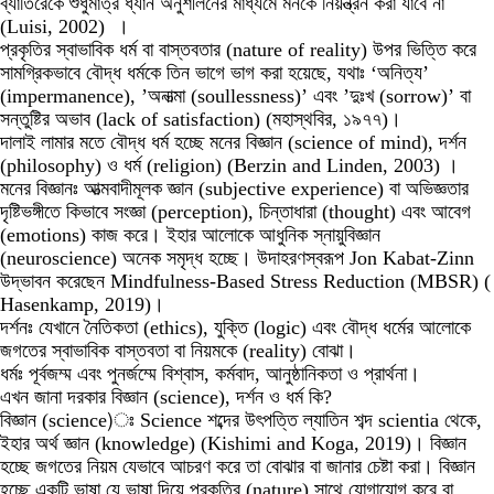
ব্যাতিরেকে
শুধুমাত্র
ধ্যান
অনুশীলনের
মাধ্যমে
মনকে
নিয়ন্ত্রন
করা
যাবে
না
(
Luisi, 2002
)
।
প্রকৃতির স্বাভাবিক ধর্ম বা বাস্তবতার (nature of reality) উপর ভিত্তি করে
সামগ্রিকভাবে
বৌদ্ধ
ধর্মকে
তিন
ভাগে
ভাগ
করা
হয়েছে
,
যথাঃ ‘অনিত্য’
(impermanence), ’অনাত্মা (soullessness)’ এবং ’দুঃখ (sorrow)’ বা
সন্তুষ্টির অভাব (lack of satisfaction) (মহাস্থবির, ১৯৭৭)।
দালাই
লামার
মতে
বৌদ্ধ
ধর্ম
হচ্ছে
মনের
বিজ্ঞান
(science of mind)
,
দর্শন
(philosophy)
ও
ধর্ম (religion)
(
Berzin and Linden, 2003
)
।
মনের
বিজ্ঞানঃ
আত্মবাদীমূলক
জ্ঞান (subjective experience) বা
অভিজ্ঞতার
দৃষ্টিভঙ্গীতে
কিভাবে
সংজ্ঞা (perception)
,
চিন্তাধারা
(thought) এবং
আবেগ
(emotions) কাজ
করে।
ইহার
আলোকে
আধুনিক
স্নায়ুবিজ্ঞান
(neuroscience) অনেক
সমৃদ্ধ
হচ্ছে।
উদাহরণস্বরূপ Jon Kabat-Zinn
উদ্ভাবন
করেছেন Mindfulness-Based Stress Reduction (MBSR)
(
Hasenkamp, 2019
)
।
দর্শনঃ
যেখানে
নৈতিকতা (ethics)
,
যুক্তি
(logic) এবং
বৌদ্ধ
ধর্মের
আলোকে
জগতের
স্বাভাবিক
বাস্তবতা
বা
নিয়মকে
(reality)
বোঝা।
ধর্মঃ
পূর্বজম্ম
এবং
পুনর্জম্মে
বিশ্বাস
,
কর্মবাদ
,
আনুষ্ঠানিকতা
ও
প্রার্থনা।
এখন
জানা
দরকার
বিজ্ঞান (science)
,
দর্শন
ও
ধর্ম
কি
?
বিজ্ঞান
(science)ঃ ‍Science শব্দের
উৎপত্তি
ল্যাতিন
শব্দ scientia থেকে
,
ইহার
অর্থ
জ্ঞান (knowledge)
(
Kishimi and Koga, 2019
)
।
বিজ্ঞান
হচ্ছে
জগতের
নিয়ম
যেভাবে
আচরণ
করে
তা
বোঝার
বা
জানার
চেষ্টা
করা।
বিজ্ঞান
হচ্ছে
একটি
ভাষা
যে
ভাষা
দিয়ে
প্রকৃতির (nature) সাথে
যোগাযোগ
করে
বা