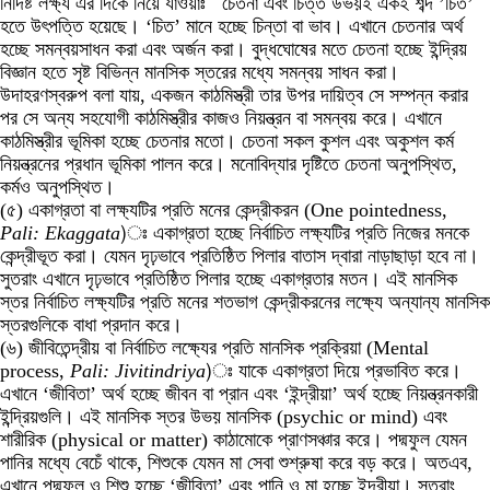
নির্দিষ্ট লক্ষ্য এর দিকে নিয়ে যাওয়াঃ চেতনা এবং চিত্ত উভয়ই একই শব্দ ’চিত’
হতে উৎপত্তি হয়েছে। ‘চিত’ মানে হচ্ছে চিন্তা বা ভাব। এখানে চেতনার অর্থ
হচ্ছে সমন্বয়সাধন করা এবং অর্জন করা। বুদ্ধঘোষের মতে চেতনা হচ্ছে ইন্দ্রিয়
বিজ্ঞান হতে সৃষ্ট বিভিন্ন মানসিক স্তরের মধ্যে সমন্বয় সাধন করা।
উদাহরণস্বরুপ বলা যায়, একজন কাঠমিস্ত্রী তার উপর দায়িত্ব সে সম্পন্ন করার
পর সে অন্য সহযোগী কাঠমিস্ত্রীর কাজও নিয়ন্ত্রন বা সমন্বয় করে। এখানে
কাঠমিস্ত্রীর ভূমিকা হচ্ছে চেতনার মতো। চেতনা সকল কুশল এবং অকুশল কর্ম
নিয়ন্ত্রনের প্রধান ভূমিকা পালন করে। মনোবিদ্যার দৃষ্টিতে চেতনা অনুপস্থিত,
কর্মও অনুপস্থিত।
(৫) একাগ্রতা বা লক্ষ্যটির প্রতি মনের কেন্দ্রীকরন (One pointedness,
Pali: Ekaggata
)ঃ একাগ্রতা হচ্ছে নির্বাচিত লক্ষ্যটির প্রতি নিজের মনকে
কেন্দ্রীভূত করা। যেমন দৃঢ়ভাবে প্রতিষ্ঠিত পিলার বাতাস দ্বারা নাড়াছাড়া হবে না।
সুতরাং এখানে দৃঢ়ভাবে প্রতিষ্ঠিত পিলার হচ্ছে একাগ্রতার মতন। এই মানসিক
স্তর নির্বাচিত লক্ষ্যটির প্রতি মনের শতভাগ কেন্দ্রীকরনের লক্ষ্যে অন্যান্য মানসিক
স্তরগুলিকে বাধা প্রদান করে।
(৬) জীবিতেন্দ্রীয় বা নির্বাচিত লক্ষ্যের প্রতি মানসিক প্রক্রিয়া (Mental
process,
Pali: Jivitindriya
)ঃ যাকে একাগ্রতা দিয়ে প্রভাবিত করে।
এখানে ‘জীবিতা’ অর্থ হচ্ছে জীবন বা প্রান এবং ‘ইন্দ্রীয়া’ অর্থ হচ্ছে নিয়ন্ত্রনকারী
ইন্দ্রিয়গুলি। এই মানসিক স্তর উভয় মানসিক (psychic or mind) এবং
শারীরিক (physical or matter) কাঠামোকে প্রাণসঞ্চার করে। পদ্মফুল যেমন
পানির মধ্যে বেচেঁ থাকে, শিশুকে যেমন মা সেবা শুশ্রুষা করে বড় করে। অতএব,
এখানে পদ্মফুল ও শিশু হচ্ছে ‘জীবিতা’ এবং পানি ও মা হচ্ছে ইন্দ্রীয়া। সুতরাং