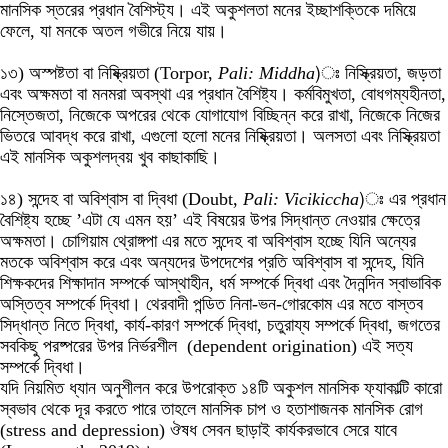
মানসিক স্তরের প্রধান বৈশিস্ট্য। এই অকুশলতা মনের ইচ্ছাশক্তিকে দমিয়ে
ফেলে, যা মনকে অতল গভীরে নিয়ে যায়।
১৩) অস্পষ্টতা বা নিষ্ক্রিয়তা (Torpor,
Pali: Middha
)ঃ নিস্ক্রিয়তা, জড়তা
এবং অক্ষমতা বা মনমরা অবস্থা এর প্রধান বৈশিষ্ট্য। কর্মবিমুখতা, বোধগম্যহীনতা,
নিস্তেজতা, নিজেকে অপরের থেকে যোগাযোগ বিচ্ছিন্ন করে রাখা, নিজেকে নিজের
ভিতরে আবদ্ধ করে রাখা, এগুলো হলো মনের নিষ্ক্রিয়তা। অলসতা এবং নিস্ক্রিয়তা
এই মানসিক অকুশলদ্বয় খুব কাছাকাছি।
১৪) সন্দেহ বা অবিশ্বাস বা দ্বিধা (Doubt,
Pali: Vicikiccha
)ঃ এর প্রধান
বৈশিষ্ট্য হচ্ছে ’এটা যে এমন হয়’ এই বিষয়ের উপর সিদ্ধান্ত নেওয়ার ক্ষেত্রে
অক্ষমতা। চোগিয়াম থ্রোঙ্গপা এর মতে সন্দেহ বা অবিশ্বাস হচ্ছে যিনি অন্যের
মতকে অবিশ্বাস করে এবং অন্যদের উপদেশের প্রতি অবিশ্বাস বা সন্দেহ, যিনি
শিক্ষকদের শিক্ষাদান সম্পর্কে আস্থাহীন, ধর্ম সম্পর্কে দ্বিধা এবং দৈনন্দিন স্বাভাবিক
অস্তিত্ব সম্পর্কে দ্বিধা। থেরবাদী পন্ডিত নিনা-ভন-গোরকোম এর মতে বাস্তব
সিদ্ধান্ত নিতে দ্বিধা, কার্য-কারণ সম্পর্কে দ্বিধা, চতুরায্য সম্পর্কে দ্বিধা, জগতের
সবকিছু পরষ্পরের উপর নির্ভরশীল (dependent origination) এই সত্য
সম্পর্কে দ্বিধা।
যদি নিয়মিত ধ্যান অনুশীলন করে উপরোক্ত ১৪টি অকুশল মানসিক ফ্যাকাল্টি কারো
স্বভাব থেকে দূর করতে পারে তাহলে মানসিক চাপ ও হতাশাজনক মানসিক রোগ
(stress and depression) ঔষধ সেবন ছাড়াই কার্যকরভাবে সেরে যাবে