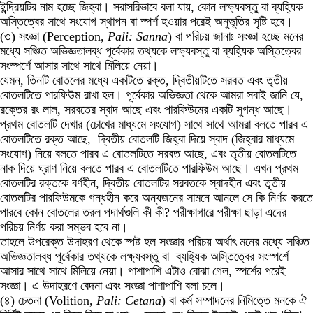
ইন্দ্রিয়টির নাম হচ্ছে জিহ্বা। সরাসরিভাবে বলা যায়, কোন লক্ষ্যবস্তু বা ব্যহ্যিক
অস্তিত্বের সাথে সংযোগ স্থাপন বা স্পর্শ হওয়ার পরেই অনুভূতির সৃষ্টি হবে।
(৩) সংজ্ঞা (Perception,
Pali: Sanna
) বা পরিচয় জানাঃ সংজ্ঞা হচ্ছে মনের
মধ্যে সঞ্চিত অভিজ্ঞতালব্ধ পূর্বেকার তথ্যকে লক্ষ্যবস্তু বা ব্যহ্যিক অস্তিত্বের
সংস্পর্শে আসার সাথে সাথে মিলিয়ে নেয়া।
যেমন, তিনটি বোতলের মধ্যে একটিতে রক্ত, দ্বিতীয়টিতে সরবত এবং তৃতীয়
বোতলটিতে পারফিউম রাখা হল। পূর্বেকার অভিজ্ঞতা থেকে আমরা সবাই জানি যে,
রক্তের রং লাল, সরবতের স্বাদ আছে এবং পারফিউমের একটি সুগন্ধ আছে।
প্রথম বোতলটি দেখার (চোখের মাধ্যমে সংযোগ) সাথে সাথে আমরা বলতে পারব এ
বোতলটিতে রক্ত আছে, দ্বিতীয় বোতলটি জিহ্বা দিয়ে স্বাদ (জিহ্বার মাধ্যমে
সংযোগ) নিয়ে বলতে পারব এ বোতলটিতে সরবত আছে, এবং তৃতীয় বোতলটিতে
নাক দিয়ে ঘ্রাণ নিয়ে বলতে পারব এ বোতলটিতে পারফিউম আছে। এখন প্রথম
বোতলটির রক্তকে বর্ণহীন, দ্বিতীয় বোতলটির সরবতকে স্বাদহীন এবং তৃতীয়
বোতলটির পারফিউমকে গন্ধহীন করে অন্যজনের সামনে আনলে সে কি নির্ণয় করতে
পারবে কোন বোতলের তরল পদার্থগুলি কী কী? পরীক্ষাগারে পরীক্ষা ছাড়া এদের
পরিচয় নির্ণয় করা সম্ভব হবে না।
তাহলে উপরেক্ত উদাহরণ থেকে ষ্পষ্ট হল সংজ্ঞার পরিচয় অর্থাৎ মনের মধ্যে সঞ্চিত
অভিজ্ঞতালব্ধ পূর্বেকার তথ্যকে লক্ষ্যবস্তু বা ব্যহ্যিক অস্তিত্বের সংস্পর্শে
আসার সাথে সাথে মিলিয়ে নেয়া। পাশাপাশি এটাও বোঝা গেল, স্পর্শের পরেই
সংজ্ঞা। এ উদাহরণে বেদনা এবং সংজ্ঞা পাশাপাশি বলা চলে।
(৪) চেতনা (Volition,
Pali: Cetana
) বা কর্ম সম্পাদনের নিমিত্তে মনকে ঐ