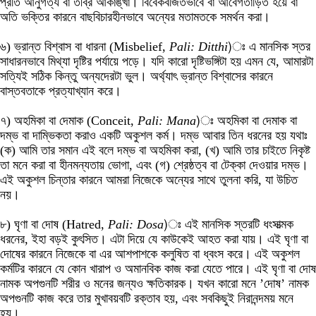
প্রতি আনুগত্য বা তীব্র আকাঙ্খা। বিবেকবর্জিতভাবে বা আবেগতাড়িত হয়ে বা
অতি ভক্তির কারনে বাছবিচারহীনভাবে অন্যের মতামতকে সমর্থন করা।
৬) ভ্রান্ত বিশ্বাস বা ধারনা (Misbelief,
Pali: Ditthi
)ঃ এ মানসিক স্তর
সাধারনভাবে মিথ্যা দৃষ্টির পর্যায়ে পড়ে। যদি কারো দৃষ্টিভঙ্গিটা হয় এমন যে, আমারটা
সত্যিই সঠিক কিন্তু অন্যদেরটা ভুল। অর্থ্যাৎ ভ্রান্ত বিশ্বাসের কারনে
বাস্তবতাকে প্রত্যাখ্যান করে।
৭) অহমিকা বা দেমাক (Conceit,
Pali: Mana
)ঃ অহমিকা বা দেমাক বা
দম্ভ বা দাম্ভিকতা করাও একটি অকুশল কর্ম। দম্ভ আবার তিন ধরনের হয় যথাঃ
(ক) আমি তার সমান এই বলে দম্ভ বা অহমিকা করা, (খ) আমি তার চাইতে নিকৃষ্ট
তা মনে করা বা হীনমন্যতায় ভোগা, এবং (গ) শ্রেষ্ঠত্ব বা টেক্কা দেওয়ার দম্ভ।
এই অকুশল চিন্তার কারনে আমরা নিজেকে অন্যের সাথে তুলনা করি, যা উচিত
নয়।
৮) ঘৃণা বা দোষ (Hatred,
Pali: Dosa
)ঃ এই মানসিক স্তরটি ধংসাত্মক
ধরনের, ইহা বড়ই কুৎসিত। এটা দিয়ে যে কাউকেই আহত করা যায়। এই ঘৃণা বা
দোষের কারনে নিজেকে বা এর আশপাশকে কলুষিত বা ধ্বংস করে। এই অকুশল
কর্মটির কারনে যে কোন খারাপ ও অমানবিক কাজ করা যেতে পারে। এই ঘৃণা বা দোষ
নামক অপগুনটি শরীর ও মনের জন্যও ক্ষতিকারক। যখন কারো মনে ’দোষ’ নামক
অপগুনটি কাজ করে তার মুখাবয়বটি রক্তাব হয়, এবং সবকিছুই নিরানন্দময় মনে
হয়।