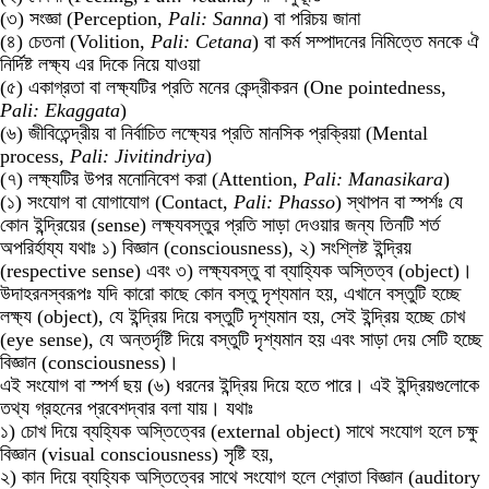
(৩) সংজ্ঞা (Perception,
Pali: Sanna
) বা পরিচয় জানা
(৪) চেতনা (Volition,
Pali: Cetana
) বা কর্ম সম্পাদনের নিমিত্তে মনকে ঐ
নির্দিষ্ট লক্ষ্য এর দিকে নিয়ে যাওয়া
(৫) একাগ্রতা বা লক্ষ্যটির প্রতি মনের কেন্দ্রীকরন (One pointedness,
Pali: Ekaggata
)
(৬) জীবিতেন্দ্রীয় বা নির্বাচিত লক্ষ্যের প্রতি মানসিক প্রক্রিয়া (Mental
process,
Pali: Jivitindriya
)
(৭) লক্ষ্যটির উপর মনোনিবেশ করা (Attention,
Pali: Manasikara
)
(১) সংযোগ বা যোগাযোগ (Contact,
Pali: Phasso
) স্থাপন বা স্পর্শঃ যে
কোন ইন্দ্রিয়ের (sense) লক্ষ্যবস্তুর প্রতি সাড়া দেওয়ার জন্য তিনটি শর্ত
অপরির্হায্য যথাঃ ১) বিজ্ঞান (consciousness), ২) সংশ্লিষ্ট ইন্দ্রিয়
(respective sense) এবং ৩) লক্ষ্যবস্তু বা ব্যাহ্যিক অস্তিত্ব (object)।
উদাহরনস্বরূপঃ যদি কারো কাছে কোন বস্তু দৃশ্যমান হয়, এখানে বস্তুটি হচ্ছে
লক্ষ্য (object), যে ইন্দ্রিয় দিয়ে বস্তুটি দৃশ্যমান হয়, সেই ইন্দ্রিয় হচ্ছে চোখ
(eye sense), যে অন্তর্দৃষ্টি দিয়ে বস্তুটি দৃশ্যমান হয় এবং সাড়া দেয় সেটি হচ্ছে
বিজ্ঞান (consciousness)।
এই সংযোগ বা স্পর্শ ছয় (৬) ধরনের ইন্দ্রিয় দিয়ে হতে পারে। এই ইন্দ্রিয়গুলোকে
তথ্য গ্রহনের প্রবেশদ্বার বলা যায়। যথাঃ
১) চোখ দিয়ে ব্যহ্যিক অস্তিত্বের (external object) সাথে সংযোগ হলে চক্ষু
বিজ্ঞান (visual consciousness) সৃষ্টি হয়,
২) কান দিয়ে ব্যহ্যিক অস্তিত্বের সাথে সংযোগ হলে শ্রোতা বিজ্ঞান (auditory