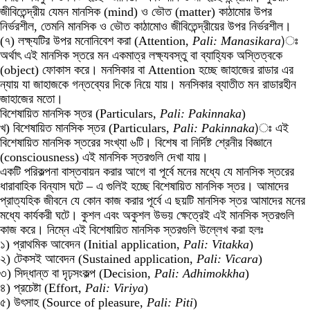
জীবিতেন্দ্রীয় যেমন মানসিক (mind) ও ভৌত (matter) কাঠামোর উপর
‍নির্ভরশীল, তেমনি মানসিক ও ভৌত কাঠামোও জীবিতেন্দ্রীয়ের উপর নির্ভরশীল।
(৭) লক্ষ্যটির উপর মনোনিবেশ করা (Attention,
Pali: Manasikara
)ঃ
অর্থাৎ এই মানসিক স্তরে মন একমাত্র লক্ষ্যবস্তু বা ব্যাহ্যিক অস্তিত্বকে
(object) ফোকাস করে। মনসিকার বা Attention হচ্ছে জাহাজের রাডার এর
ন্যায় যা জাহাজকে গন্তব্যের দিকে নিয়ে যায়। মনসিকার ব্যাতীত মন রাডারহীন
জাহাজের মতো।
বিশেষায়িত মানসিক স্তর (Particulars,
Pali: Pakinnaka
)
খ) বিশেষায়িত মানসিক স্তর (Particulars,
Pali: Pakinnaka
)ঃ এই
বিশেষায়িত মানসিক স্তরের সংখ্যা ৬টি। বিশেষ বা নির্দিষ্ট শ্রেনীর বিজ্ঞানে
(consciousness) এই মানসিক স্তরগুলি দেখা যায়।
একটি পরিকল্পনা বাস্তবায়ন করার আগে বা পূর্বে মনের মধ্যে যে মানসিক স্তরের
ধারাবাহিক বিন্যাস ঘটে – এ গুলিই হচ্ছে বিশেষায়িত মানসিক স্তর। আমাদের
প্রাত্যহিক জীবনে যে কোন কাজ করার পূর্বে এ ছয়টি মানসিক স্তর আমাদের মনের
মধ্যে কার্যকরী ঘটে। কুশল এবং অকুশল উভয় ক্ষেত্রেই এই মানসিক স্তরগুলি
কাজ করে। নিম্নে এই বিশেষায়িত মানসিক স্তরগুলি উল্লেখ করা হলঃ
১) প্রাথমিক আবেদন (Initial application,
Pali: Vitakka
)
২) টেকসই আবেদন (Sustained application,
Pali: Vicara
)
৩) সিদ্ধান্ত বা দৃঢ়সংকল্প (Decision,
Pali: Adhimokkha
)
৪) প্রচেষ্টা (Effort,
Pali: Viriya
)
৫) উৎসাহ (Source of pleasure,
Pali: Piti
)