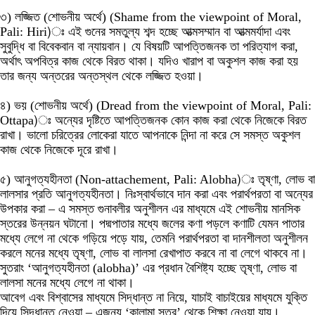
৩) লজ্জিত (শোভনীয় অর্থে) (Shame from the viewpoint of Moral,
Pali: Hiri)ঃ এই গুনের সমতুল্য শব্দ হচ্ছে আত্মসম্মান বা আত্মমর্যাদা এবং
সুবুদ্ধি বা বিবেকবান বা ন্যায়বান। যে বিষয়টি আপত্তিজনক তা পরিত্যাগ করা,
অর্থাৎ অপবিত্র কাজ থেকে বিরত থাকা। যদিও খারাপ বা অকুশল কাজ করা হয়
তার জন্য অন্তরের অন্তস্থল থেকে লজ্জিত হওয়া।
৪) ভয় (শোভনীয় অর্থে) (Dread from the viewpoint of Moral, Pali:
Ottapa)ঃ অন্যের দৃষ্টিতে আপত্তিজনক কোন কাজ করা থেকে নিজেকে বিরত
রাখা। ভালো চরিত্রের লোকেরা যাতে আপনাকে নিন্দা না করে সে সমস্ত অকুশল
কাজ থেকে নিজেকে দূরে রাখা।
৫) আনুগত্যহীনতা (Non-attachement, Pali: Alobha)ঃ তৃষ্ণা, লোভ বা
লালসার প্রতি আনুগত্যহীনতা। নিঃস্বার্থভাবে দান করা এবং পরার্থপরতা বা অন্যের
উপকার করা – এ সমস্ত গুনাবলীর অনুশীলন এর মাধ্যমে এই শোভনীয় মানসিক
স্তরের উন্নয়ন ঘটানো। পদ্মপাতার মধ্যে জলের কণা পড়লে কণাটি যেমন পাতার
মধ্যে লেগে না থেকে গড়িয়ে পড়ে যায়, তেমনি পরার্থপরতা বা দানশীলতা অনুশীলন
করলে মনের মধ্যে তৃষ্ণা, লোভ বা লালসা রেখাপাত করবে না বা লেগে থাকবে না।
সুতরাং ‘আনুগত্যহীনতা (alobha)’ এর প্রধান বৈশিষ্ট্য হচ্ছে তৃষ্ণা, লোভ বা
লালসা মনের মধ্যে লেগে না থাকা।
আবেগ এবং বিশ্বাসের মাধ্যমে সিদ্ধান্ত না নিয়ে, যাচাই বাচাইয়ের মাধ্যমে যুক্তি
দিয়ে সিদ্ধান্ত নেওয়া – এজন্য ‘কালামা সূত্র’ থেকে শিক্ষা নেওয়া যায়।