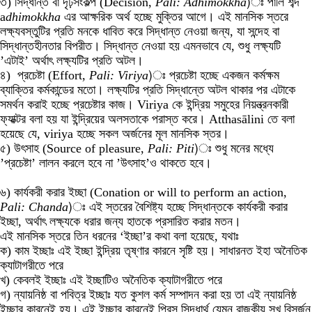
৩) সিদ্ধান্ত বা দৃঢ়সংকল্প (Decision,
Pali: Adhimokkha
)ঃ পালি শব্দ
a
dhimokkha
এর আক্ষরিক অর্থ হচ্ছে মুক্তির আগে। এই মানসিক স্তরে
লক্ষ্যবস্তুটির প্রতি মনকে ধাবিত করে সিদ্ধান্ত নেওয়া জন্য, যা সন্দেহ বা
সিদ্ধান্তহীনতার বিপরীত। সিদ্ধান্ত নেওয়া হয় এমনভাবে যে, শুধু লক্ষ্যটি
’এটাই’ অর্থাৎ লক্ষ্যটির প্রতি অটল।
৪) প্রচেষ্টা (Effort,
Pali: Viriya
)ঃ প্রচেষ্টা হচ্ছে একজন কর্মক্ষম
ব্যাক্তির কর্মকান্ডের মতো। লক্ষ্যটির প্রতি সিদ্ধান্তে অটল থাকার পর এটাকে
সমর্থন করাই হচ্ছে প্রচেষ্টার কাজ। Viriya কে ইন্দ্রিয় সমুহের নিয়ন্ত্রনকারী
ফ্যাক্টর বলা হয় যা ইন্দ্রিয়ের অলসতাকে পরাস্ত করে।
Atthasālini
তে বলা
হয়েছে যে, viriya হচ্ছে সকল অর্জনের মূল মানসিক স্তর।
৫) উৎসাহ (Source of pleasure,
Pali: Piti
)ঃ শুধু মনের মধ্যে
’প্রচেষ্টা’ লালন করলে হবে না ’উৎসাহ’ও থাকতে হবে।
৬) কার্যকরী করার ইচ্ছা (Conation or will to perform an action,
Pali: Chanda
)ঃ এই স্তরের বৈশিষ্ট্য হচ্ছে সিদ্ধান্তকে কার্যকরী করার
ইচ্ছা, অর্থাৎ লক্ষ্যকে ধরার জন্য হাতকে প্রসারিত করার মতন।
এই মানসিক স্তরে তিন ধরনের ‘ইচ্ছা’র কথা বলা হয়েছে, যথাঃ
ক) কাম ইচ্ছাঃ এই ইচ্ছা ইন্দ্রিয় তৃষ্ণার কারনে সৃষ্টি হয়। সাধারনত ইহা অনৈতিক
ক্যাটাগরীতে পরে
খ) কেবলই ইচ্ছাঃ এই ইচ্ছাটিও অনৈতিক ক্যাটাগরীতে পরে
গ) ন্যায়নিষ্ঠ বা পবিত্র ইচ্ছাঃ যত কুশল কর্ম সম্পাদন করা হয় তা এই ন্যায়নিষ্ঠ
ইচ্ছার কারনেই হয়। এই ইচ্ছার কারনেই প্রিন্স সিদ্ধার্থ যেমন রাজকীয় সুখ বিসর্জন