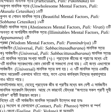
বিশেষায়িত মানসিক স্তর (Particulars,
Pali: Pakinnaka
)
৬টি
অকুশল মানসিক স্তর (Unwholesome Mental Factors,
Pali:
Akusala Cetasikas
)
১৪টি
কুশল বা শোভন মানসিক স্তর (Beautiful Mental Factors,
Pali:
Sobhana Cetasikas
)
১৯টি
বিরতি মানসিক স্তর (Abstinences Mental Factors,
Pali: Virati
)
৩টি
অনন্ত বা অপরিসীম মানসিক স্তর (Illimitables Mental Factors,
Pali:
Appamanna
)
২টি
প্রজ্ঞা (Wisdom Mental Factors,
Pali: Pannindriya
)
১টি
সার্বজনীন (Universal,
Pali: Sabbacittasadharana
) মানসিক স্তর
ক) সার্বজনীন (Universal,
Pali: Sabbacittasadharana
) মানসিক স্তরঃ
এই মানসিক স্তরের সংখ্যা সাতটি (৭)। প্রত্যেক জীবের বা প্রাণের মধ্যে এই
৭টি মানসিক স্তরগুলোর কোন কোনটি বা সবগুলো দেখা যায়। এই জন্য এগুলোকে
সার্বজনীন (Universal) মানসিক স্তর বলা হয়। এ ৭টি মানসিক স্তর একটির
সাথে আরেকটি একসাথে ঘটতে পারে, ফলে এদের কার্যক্রম নিম্নের ক্রমানুসারে
নাও ঘটতে পারে।
দালাইলামার মতে, যেহেতু প্রত্যেক জীব বা প্রাণীর মধ্যে কম বেশী এ সার্বজনীন
মানসিক স্তরগুলি বিদ্যমান আছে সে কারনেই বৌদ্ধরা ”জগতের সকল প্রাণী সুখী
হউক” বাণীটি উচ্চারন করেন।
নিম্নে এই ৭টি সার্বজনীন মানসিক স্তরগুলি উল্লেখ করা হলঃ
(১) সংযোগ বা যোগাযোগ (Contact,
Pali: Phasso
) স্থাপন বা স্পর্শ
(২) বেদনা (Feeling,
Pali: Vedana
) বা অনুভূতি