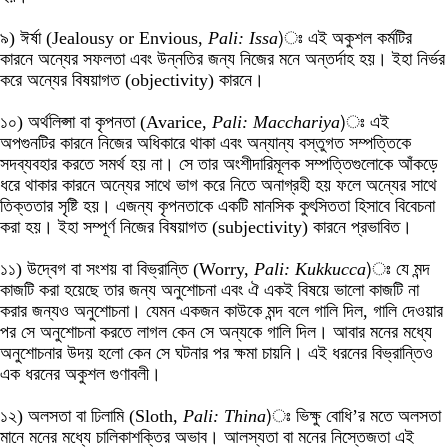
৯) ঈর্ষা (Jealousy or Envious,
Pali: Issa
)ঃ এই অকুশল কর্মটির
কারনে অন্যের সফলতা এবং উন্নতির জন্য নিজের মনে অন্তর্দাহ হয়। ইহা নির্ভর
করে অন্যের বিষয়াগত (objectivity) কারনে।
১০) অর্থলিপ্সা বা কৃপনতা (Avarice,
Pali: Macchariya
)ঃ এই
অপগুনটির কারনে নিজের অধিকারে থাকা এবং অন্যান্য বস্তুগত সম্পত্তিকে
সদব্যবহার করতে সমর্থ হয় না। সে তার অংশীদারিমূলক সম্পত্তিগুলোকে আঁকড়ে
ধরে থাকার কারনে অন্যের সাথে ভাগ করে নিতে অনাগ্রহী হয় ফলে অন্যের সাথে
তিক্ততার সৃষ্টি হয়। এজন্য কৃপনতাকে একটি মানসিক কুৎসিততা হিসাবে বিবেচনা
করা হয়। ইহা সম্পূর্ণ নিজের বিষয়াগত (subjectivity) কারনে প্রভাবিত।
১১) উদ্বেগ বা সংশয় বা বিভ্রান্তি (Worry,
Pali: Kukkucca
)ঃ যে মন্দ
কাজটি করা হয়েছে তার জন্য অনুশোচনা এবং ঐ একই বিষয়ে ভালো কাজটি না
করার জন্যও অনুশোচনা। যেমন একজন কাউকে মন্দ বলে গালি দিল, গালি দেওয়ার
পর সে অনুশোচনা করতে লাগল কেন সে অন্যকে গালি দিল। আবার মনের মধ্যে
অনুশোচনার উদয় হলো কেন সে ঘটনার পর ক্ষমা চায়নি। এই ধরনের বিভ্রান্তিও
এক ধরনের অকুশল গুণাবলী।
১২) অলসতা বা ঢিলামি (Sloth,
Pali: Thina
)ঃ ভিক্ষু বোধি’র মতে অলসতা
মানে মনের মধ্যে চালিকাশক্তির অভাব। আলস্যতা বা মনের নিস্তেজতা এই