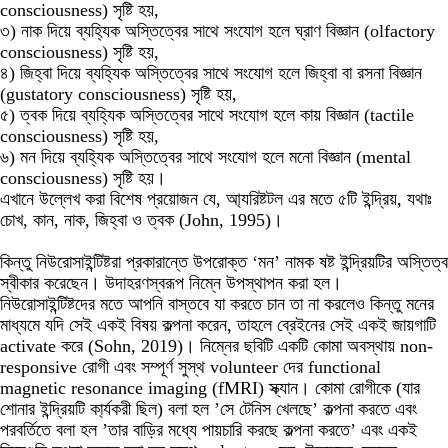
consciousness) সৃষ্টি হয়,
৩) নাক দিয়ে ব্যহ্যিক অস্তিত্বের সাথে সংযোগ হলে ঘ্রাণ বিজ্ঞান (olfactory
consciousness) সৃষ্টি হয়,
৪) জিহ্বা দিয়ে ব্যহ্যিক অস্তিত্বের সাথে সংযোগ হলে জিহ্বা বা রসনা বিজ্ঞান
(gustatory consciousness) সৃষ্টি হয়,
৫) ত্বক দিয়ে ব্যহ্যিক অস্তিত্বের সাথে সংযোগ হলে কায় বিজ্ঞান (tactile
consciousness) সৃষ্টি হয়,
৬) মন দিয়ে ব্যহ্যিক অস্তিত্বের সাথে সংযোগ হলে মনো বিজ্ঞান (mental
consciousness) সৃষ্টি হয়।
এখানে উল্লেখ করা বিশেষ প্রয়োজন যে, আ্যরিষ্টটল
এর
মতে
৫টি
ইন্দ্রিয়
,
যথাঃ
চোখ
,
কান
,
নাক
,
জিহ্বা
ও
ত্বক
(John, 1995)।
কিন্তু নিউরোসাইন্টিষ্টরা প্রকারান্তে উপরোক্ত ‘মন’ নামক ষষ্ট ইন্দ্রিয়টির অস্তিত্ব
স্বীকার করেছেন। উদাহরণস্বরূপ নিম্নে উপস্থাপন করা হল।
নিউরোসাইন্টিষ্টদের মতে আপনি বাস্তবে যা করতে চান তা না করলেও কিন্তু মনের
মাধ্যমে যদি সেই একই বিষয় কল্পনা করেন, তাহলে ব্রেইনের সেই একই জায়গাটি
activate করে (Sohn, 2019)। নিম্নের ছবিটি একটি কোমা অবস্থায় non-
responsive রোগী এবং সম্পূর্ণ সুস্থ volunteer দের functional
magnetic resonance imaging (fMRI) স্ক্যান। কোমা রোগীকে (যার
শোনার ইন্দ্রিয়টি কা্র্যকরী ছিল) বলা হল ’সে টেনিস খেলছে’ কল্পনা করতে এবং
পরবর্তিতে বলা হল ’তার বাড়ির মধ্যে পায়চারি করছে কল্পনা করতে’ এবং একই