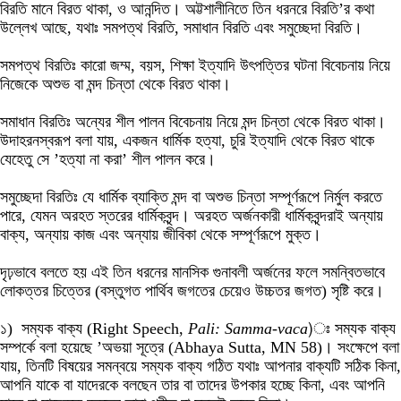
বিরতি মানে বিরত থাকা, ও আনন্দিত। অট্টশালীনিতে তিন ধরনরে বিরতি’র কথা
উল্লেখ আছে, যথাঃ সমপত্থ বিরতি, সমাধান বিরতি এবং সমুচ্ছেদা বিরতি।
সমপত্থ বিরতিঃ কারো জম্ম, বয়স, শিক্ষা ইত্যাদি উৎপত্তির ঘটনা বিবেচনায় নিয়ে
নিজেকে অশুভ বা মন্দ চিন্তা থেকে বিরত থাকা।
সমাধান বিরতিঃ অন্যের শীল পালন বিবেচনায় নিয়ে মন্দ চিন্তা থেকে বিরত থাকা।
উদাহরনস্বরূপ বলা যায়, একজন ধার্মিক হত্যা, চুরি ইত্যাদি থেকে বিরত থাকে
যেহেতু সে ’হত্যা না করা’ শীল পালন করে।
সমুচ্ছেদা বিরতিঃ যে ধার্মিক ব্যাক্তি মন্দ বা অশুভ চিন্তা সম্পূর্ণরূপে নির্মুল করতে
পারে, যেমন অরহত স্তরের ধার্মিকবৃন্দ। অরহত অর্জনকারী ধার্মিকবৃন্দরাই অন্যায়
বাক্য, অন্যায় কাজ এবং অন্যায় জীবিকা থেকে সম্পূর্ণরূপে মুক্ত।
দৃঢ়ভাবে বলতে হয় এই তিন ধরনের মানসিক গুনাবলী অর্জনের ফলে সমন্বিতভাবে
লোকত্তর চিত্তের (বস্তুগত পার্থিব জগতের চেয়েও উচ্চতর জগত) সৃষ্টি করে।
১) সম্যক বাক্য (Right Speech,
Pali: Samma-vaca
)ঃ সম্যক বাক্য
সম্পর্কে বলা হয়েছে ’অভয়া সূত্রে (Abhaya Sutta, MN 58)। সংক্ষেপে বলা
যায়, তিনটি বিষয়ের সমন্বয়ে সম্যক বাক্য গঠিত যথাঃ আপনার বাক্যটি সঠিক কিনা,
আপনি যাকে বা যাদেরকে বলছেন তার বা তাদের উপকার হচ্ছে কিনা, এবং আপনি