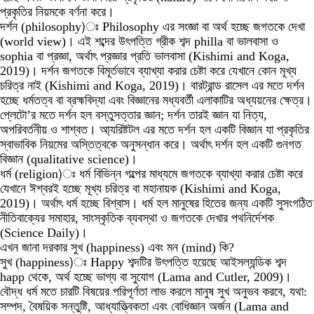
প্রকৃতির
নিয়মকে
বর্ণনা
করে।
দর্শন
(philosophy)ঃ Philosophy এর
সংজ্ঞা
বা
অর্থ
হচ্ছে
জগতকে
দেখা
(world view)।
এই
শব্দের
উৎপত্তি
গ্রীক
শব্দ philla বা
ভালবাসা
ও
sophia বা
প্রজ্ঞা
,
অর্থাৎ
প্রজ্ঞার
প্রতি
ভালবাসা
(
Kishimi and Koga,
2019
)
।
দর্শন
জগতকে
বিমূর্তভাবে
ব্যাখ্যা
করার
চেষ্টা
করে
যেখানে
কোন
মূখ্য
চরিত্র
নাই
(
Kishimi and Koga, 2019
)
।
বারট্রান্ড
রাসেল
এর
মতে
দর্শন
হচ্ছে
ধর্মতত্ব
বা
ব্রহ্মবিদ্যা
এবং
বিজ্ঞানের
মধ্যবর্তী
এলাকাটির
অধ্যয়নের
ক্ষেত্র।
প্লেটো
’
র
মতে
দর্শন
হল
বস্তুসত্তার
জ্ঞান
;
দর্শন
তারই
জ্ঞান
যা
নিত্য
,
অপরিবর্তনীয়
ও
শাশ্বত।
আ্যরিষ্টটল
এর
মতে
দর্শন
হল
একটি
বিজ্ঞান
যা
প্রকৃতির
স্বাভাবিক
নিয়মের
অস্তিত্বকে
অনুসন্ধান
করে।
অর্থাৎ দর্শন হল একটি গুনগত
বিজ্ঞান (qualitative science)।
ধর্ম
(religion)ঃ
ধর্ম
বিভিন্ন
গল্পের
মাধ্যমে
জগতকে
ব্যাখ্যা
করার
চেষ্টা
করে
যেখানে
ঈশ্বরই
হচ্ছে
মূখ্য
চরিত্র
বা
মহানায়ক
(
Kishimi and Koga,
2019
)
।
অর্থাৎ
ধর্ম
হচ্ছে
বিশ্বাস।
ধর্ম
হল
মানুষের
হিতের
জন্য
একটি
সুসংগঠিত
নীতিবাক্যের
সমাহার
,
সাংস্কৃতিক
ব্যবস্থা
ও
জগতকে
দেখার
পথনির্দেশক
(Science Daily)।
এখন
জানা
দরকার
সুখ (happiness) এবং
মন (mind)
কি
?
সুখ (happiness)ঃ Happy শব্দটির
উৎপত্তি
হয়েছে
আইসল্যন্ডিক
শব্দ
happ থেকে
,
অর্থ
হচ্ছে
ভাগ্য
বা
সুযোগ
(
Lama and Cutler, 2009
)
।
বৌদ্ধ
ধর্ম
মতে
চারটি
বিষয়ের
পরিপূর্ণতা
লাভ
করলে
মানুষ
সুখ
অনুভব
করবে
,
যথা
:
সম্পদ
,
বৈষয়িক
সন্তুষ্টি
,
আধ্যাত্ত্বিকতা
এবং
বোধিজ্ঞান
অর্জন
(
Lama and