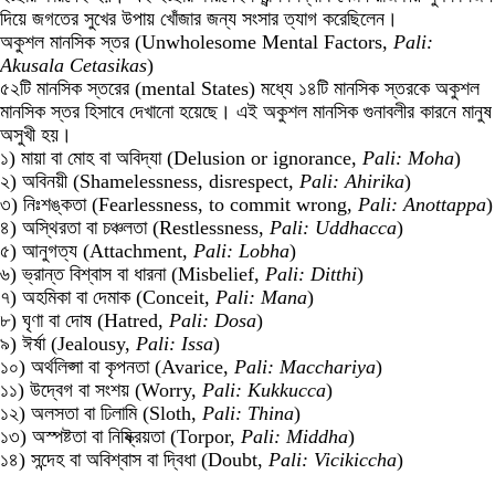
দিয়ে জগতের সুখের উপায় খোঁজার জন্য সংসার ত্যাগ করেছিলেন।
অকুশল মানসিক স্তর (Unwholesome Mental Factors,
Pali:
Akusala Cetasikas
)
৫২টি মানসিক স্তরের (mental States) মধ্যে ১৪টি মানসিক স্তরকে অকুশল
মানসিক স্তর হিসাবে দেখানো হয়েছে। এই অকুশল মানসিক গুনাবলীর কারনে মানুষ
অসুখী হয়।
১) মায়া বা মোহ বা অবিদ্যা (Delusion or ignorance,
Pali: Moha
)
২) অবিনয়ী (Shamelessness, disrespect,
Pali: Ahirika
)
৩) নিঃশঙ্কতা (Fearlessness, to commit wrong,
Pali: Anottappa
)
৪) অস্থিরতা বা চঞ্চলতা (Restlessness,
Pali: Uddhacca
)
৫) আনুগত্য (Attachment,
Pali: Lobha
)
৬) ভ্রান্ত বিশ্বাস বা ধারনা (Misbelief,
Pali: Ditthi
)
৭) অহমিকা বা দেমাক (Conceit,
Pali: Mana
)
৮) ঘৃণা বা দোষ (Hatred,
Pali: Dosa
)
৯) ঈর্ষা (Jealousy,
Pali: Issa
)
১০) অর্থলিপ্সা বা কৃপনতা (Avarice,
Pali: Macchariya
)
১১) উদ্বেগ বা সংশয় (Worry,
Pali: Kukkucca
)
১২) অলসতা বা ঢিলামি (Sloth,
Pali: Thina
)
১৩) অস্পষ্টতা বা নিষ্ক্রিয়তা (Torpor,
Pali: Middha
)
১৪) সন্দেহ বা অবিশ্বাস বা দ্বিধা (Doubt,
Pali: Vicikiccha
)