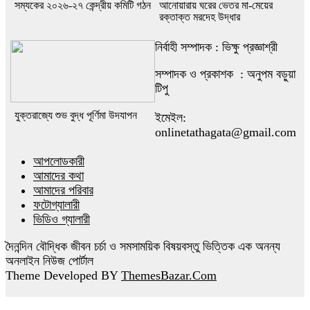
সম্যকের ২০২৬-২৭ কেন্দ্রীয় কমিটি গঠন
আনোয়ারায় ঘরের ভেতর মা-মেয়ের
রক্তাক্ত মরদেহ উদ্ধার
নির্বাহী সম্পাদক : ভিক্ষু প্রজ্ঞাশ্রী
সম্পাদক ও প্রকাশক : অনুপম বড়ুয়া
টিপু
যুক্তরাজ্যে শুভ বুদ্ধ পূর্ণিমা উদযাপন
ইমেইল:
onlinetathagata@gmail.com
আপলোডকারী
আমাদের কথা
আমাদের পরিবার
ফটোগ্যালারী
ভিডিও গ্যালারী
দৈনন্দিন বৌদ্ধিক জীবন চর্চা ও সমসাময়িক বিষয়বস্তু ভিত্তিক এক অনন্য
অনলাইন নিউজ পোর্টাল
Theme Developed BY
ThemesBazar.Com