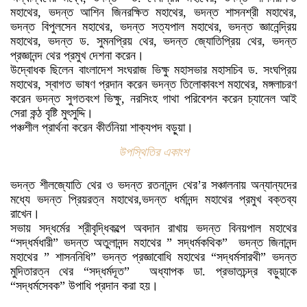
মহাথের, ভদন্ত আশিন জিনরক্ষিত মহাথের, ভদন্ত শাসনশ্রী মহাথের,
ভদন্ত বিপুলসেন মহাথের, ভদন্ত সত্যপাল মহাথের, ভদন্ত জ্ঞানেন্দ্রিয়
মহাথের, ভদন্ত ড. সুমনপ্রিয় থের, ভদন্ত জ্যোতিপ্রিয় থের, ভদন্ত
প্রজ্ঞানন্দ থের প্রমুখ দেশনা করেন।
উদ্বোধক ছিলেন বাংলাদেশ সংঘরাজ ভিক্ষু মহাসভার মহাসচিব ড. সংঘপ্রিয়
মহাথের, স্বাগত ভাষণ প্রদান করেন ভদন্ত তিলোকাবংশ মহাথের, মঙ্গলাচরণ
করেন ভদন্ত সুগতবংশ ভিক্ষু, নরসিংহ গাথা পরিবেশন করেন চ্যানেল আই
সেরা কন্ঠ বৃষ্টি মুৎসুদ্দি।
পঞ্চশীল প্রার্থনা করেন কীর্তনিয়া শাক্যপদ বড়ুয়া।
উপস্থিতির একাংশ
ভদন্ত শীলজ্যোতি থের ও ভদন্ত রতনানন্দ থের’র সঞ্চালনায় অন্যান্যদের
মধ্যে ভদন্ত প্রিয়রত্ন মহাথের,ভদন্ত ধর্মানন্দ মহাথের প্রমুখ বক্তব্য
রাখেন।
সভায় সদ্ধর্মের শ্রীবৃদ্ধিকল্পে অবদান রাখায় ভদন্ত বিনয়পাল মহাথের
“সদ্ধর্মধারী” ভদন্ত অতুলানন্দ মহাথের ” সদ্ধর্মকথিক” ভদন্ত জিনানন্দ
মহাথের ” শাসননিধি” ভদন্ত প্রজ্ঞাবোধি মহাথের “সদ্ধর্মসারথী” ভদন্ত
মুদিতারত্ন থের “সদ্ধর্মদূত” অধ্যাপক ডা. প্রভাতচন্দ্র বড়ুয়া্কে
“সদ্ধর্মসেবক” উপাধি প্রদান করা হয়।