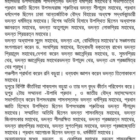
মহাসভার উপসংঘরাজ শাসনস্তম্ভ ভদন্ত ধর্মপ্রিয় মহাথের’র সভাপতিত্বে
প্রধান জ্ঞাতি ছিলেন উপসংঘরাজ শ্রুতিধর ভদন্ত শীলানন্দ মহাথের, প্রধান
ধর্মদেশক ছিলেন ঢাকা আন্তর্জাতিক বৌদ্ধ বিহারের অধ্যক্ষ সদ্ধর্মকান্ডারী
ভদন্ত ধর্মমিত্র মহাথের। বিশেষ অতিথি হিসাবে উপস্থিত ছিলেন অধ্যাপক
জ্ঞানরত্ন মহাথের, ভদন্ত অতুলানন্দ মহাথের, ভদন্ত লোকপ্রিয় মহাথের,
ভদন্ত প্রিয়রত্ন মহাথের।
ভদন্ত অধ্যাপক সুনন্দ মহাথের, ভদন্ত এম, বোধিমিত্র মহাথের’র সঞ্চালনায়
মংগলাচরণ করেন ড. সংঘপ্রিয় মহাথের, উদ্বোধনী বক্তব্যে রাখেন ভদন্ত
প্রিয়ানন্দ মহাথের,দেশনা করেন ভদন্ত জ্ঞানেন্দ্রিয় মহাথের, ড. সুমনপ্রিয়
থের, ভদন্ত জ্ঞানেন্দ্রিয় মহাথেরভদন্ত উপানন্দ থের, ভদন্ত এম প্রজ্ঞামিত্র
থের প্রমুখ।
পঞ্চশীল প্রার্থনা করেন রনি বড়ুয়া। ধন্যবাদ জ্ঞাপন করেন ভদন্ত তিলোকাবংশ
মহাথের।
দুপুরে বিশিষ্ট কীর্তনিয়া শাক্যপদ বড়ুয়া ও তার দল বুদ্ধ কীর্তন পরিবেশন করে।
দুপুর ২টায় সম্মাননা -উপাধি প্রদান , ও জাতীয় বৌদ্ধ মহাসম্মেলনে
সভাপতিত্ব করেন উপসংঘরাজ শাসনস্তম্ভ ভদন্ত ধর্মপ্রিয় মহাথের, প্রধান
জ্ঞাতি হিসেবে উপস্থিত ছিলেন উপসংঘরাজ শ্রুতিধর ভদন্ত শীলানন্দ
মহাথের। সম্মানিত অতিথি ছিলেন ভদন্ত শাসনমিত্র মহাথের, ভদন্ত
জিনালংকার মহাথের, ভদন্ত শীলরক্ষিত মহাথের, ভদন্ত প্রজ্ঞারত্ন মহাথের,
ভদন্ত রাহুলপ্রিয় মহাথের, ভদন্ত সুগতপ্রিয় মহাথের, ভদন্ত প্রজ্ঞাজ্যোতি
মহাথের। প্রধান আলোচক ছিলেন ভদন্ত ড. ধর্মকীর্তি মহাথের।
অন্যান্যদের মধ্যে, ভদন্ত ড. দেবপ্রিয় মহাথের, ভদন্ত শাসনরক্ষিত