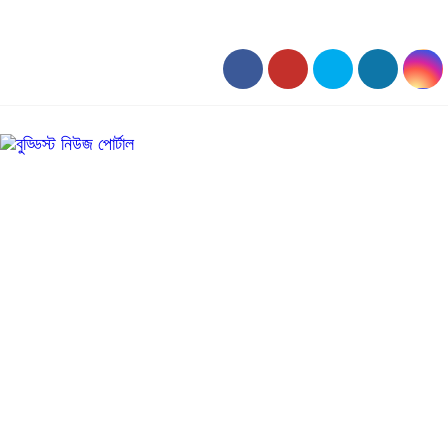
০৫:০৮ পূর্বাহ্ন, শনিবার, ০৮ অগাস্ট ২০২৬, ২৩ শ্রাবণ ১৪৩৩ বঙ্গাব্দ