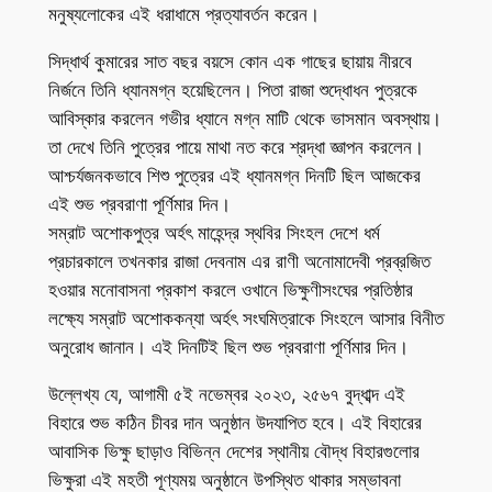
মনুষ্যলোকের এই ধরাধামে প্রত্যাবর্তন করেন।
সিদ্ধার্থ কুমারের সাত বছর বয়সে কোন এক গাছের ছায়ায় নীরবে
নির্জনে তিনি ধ্যানমগ্ন হয়েছিলেন। পিতা রাজা শুদ্ধোধন পুত্রকে
আবিস্কার করলেন গভীর ধ্যানে মগ্ন মাটি থেকে ভাসমান অবস্থায়।
তা দেখে তিনি পুত্রের পায়ে মাথা নত করে শ্রদ্ধা জ্ঞাপন করলেন।
আশ্চর্যজনকভাবে শিশু পুত্রের এই ধ্যানমগ্ন দিনটি ছিল আজকের
এই শুভ প্রবরাণা পূর্ণিমার দিন।
সম্রাট অশোকপুত্র অর্হৎ মাহেন্দ্র স্থবির সিংহল দেশে ধর্ম
প্রচারকালে তখনকার রাজা দেবনাম এর রাণী অনোমাদেবী প্রব্রজিত
হওয়ার মনোবাসনা প্রকাশ করলে ওখানে ভিক্ষুণীসংঘের প্রতিষ্ঠার
লক্ষ্যে সম্রাট অশোককন্যা অর্হৎ সংঘমিত্রাকে সিংহলে আসার বিনীত
অনুরোধ জানান। এই দিনটিই ছিল শুভ প্রবরাণা পূর্ণিমার দিন।
উল্লেখ্য যে, আগামী ৫ই নভেম্বর ২০২৩, ২৫৬৭ বুদ্ধাব্দ এই
বিহারে শুভ কঠিন চীবর দান অনুষ্ঠান উদযাপিত হবে। এই বিহারের
আবাসিক ভিক্ষু ছাড়াও বিভিন্ন দেশের স্থানীয় বৌদ্ধ বিহারগুলোর
ভিক্ষুরা এই মহতী পূণ্যময় অনুষ্ঠানে উপস্থিত থাকার সম্ভাবনা