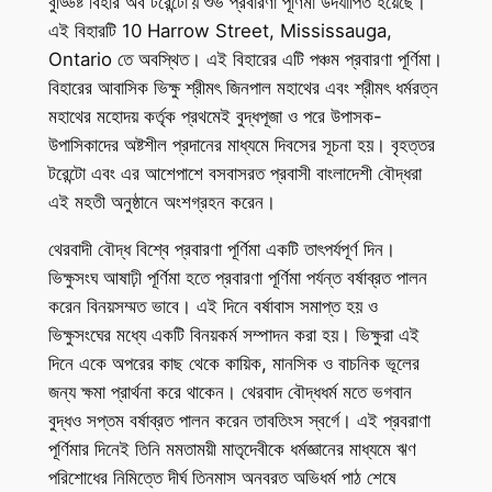
বুড্ডিষ্ট বিহার অব টরেন্টো’য় শুভ প্রবারণা পূর্ণিমা উদযাপিত হয়েছে।
এই বিহারটি 10 Harrow Street, Mississauga,
Ontario তে অবস্থিত। এই বিহারের এটি পঞ্চম প্রবারণা পূর্ণিমা।
বিহারের আবাসিক ভিক্ষু শ্রীমৎ জিনপাল মহাথের এবং শ্রীমৎ ধর্মরত্ন
মহাথের মহোদয় কর্তৃক প্রথমেই বুদ্ধপূজা ও পরে উপাসক-
উপাসিকাদের অষ্টশীল প্রদানের মাধ্যমে দিবসের সূচনা হয়। বৃহত্তর
টরেন্টো এবং এর আশেপাশে বসবাসরত প্রবাসী বাংলাদেশী বৌদ্ধরা
এই মহতী অনুষ্ঠানে অংশগ্রহন করেন।
থেরবাদী বৌদ্ধ বিশ্বে প্রবারণা পূর্ণিমা একটি তাৎপর্যপূর্ণ দিন।
ভিক্ষুসংঘ আষাঢ়ী পূর্ণিমা হতে প্রবারণা পূর্ণিমা পর্যন্ত বর্ষাব্রত পালন
করেন বিনয়সম্মত ভাবে। এই দিনে বর্ষাবাস সমাপ্ত হয় ও
ভিক্ষুসংঘের মধ্যে একটি বিনয়কর্ম সম্পাদন করা হয়। ভিক্ষুরা এই
দিনে একে অপরের কাছ থেকে কায়িক, মানসিক ও বাচনিক ভূলের
জন্য ক্ষমা প্রার্থনা করে থাকেন। থেরবাদ বৌদ্ধধর্ম মতে ভগবান
বুদ্ধও সপ্তম বর্ষাব্রত পালন করেন তাবতিংস স্বর্গে। এই প্রবরাণা
পূর্ণিমার দিনেই তিনি মমতাময়ী মাতৃদেবীকে ধর্মজ্ঞানের মাধ্যমে ঋণ
পরিশোধের নিমিত্তে দীর্ঘ তিনমাস অনবরত অভিধর্ম পাঠ শেষে