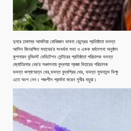
দুপরে ঢাকাস্থ আশুলিয়া বোধিজ্ঞান ভাবনা কেন্দ্রের প্রতিষ্ঠাতা ভদন্ত
আসিন জিনরক্ষিত মহাথের’র সংবর্ধনা সভা ও একক ধর্মদেশনা অনুষ্ঠান
কুশলায়ন বুড্ডিস্ট মেডিটেশন সেন্টারের প্রতিষ্ঠাতা পরিচালক ভদন্ত
জ্যোতিঃসার থের’র সঞ্চালনায় বুদ্ধগয়া প্রজ্ঞা বিহারের পরিচালক
ভদন্ত কল্যাণরত্ন থের,ভদন্ত বুদ্ধপ্রিয় থের, ভদন্ত সুমনানন্দ ভিক্ষু
এতে অংশ নেন। পঞ্চশীল প্রার্থনা করেন সুধীর বড়ুয়া।