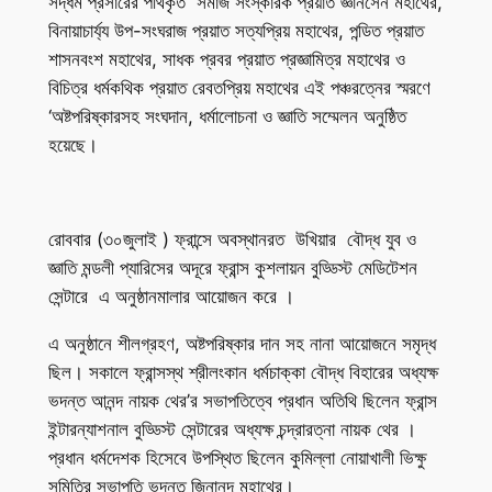
সদ্ধর্ম প্রসারের পথিকৃত সমাজ সংস্কারক প্রয়াত জ্ঞানসেন মহাথের,
বিনায়াচার্য্য উপ-সংঘরাজ প্রয়াত সত্যপ্রিয় মহাথের, পন্ডিত প্রয়াত
শাসনবংশ মহাথের, সাধক প্রবর প্রয়াত প্রজ্ঞামিত্র মহাথের ও
বিচিত্র ধর্মকথিক প্রয়াত রেবতপ্রিয় মহাথের এই পঞ্চরত্নের স্মরণে
‘অষ্টপরিষ্কারসহ সংঘদান, ধর্মালোচনা ও জ্ঞাতি সম্মেলন অনুষ্ঠিত
হয়েছে।
রোববার (৩০জুলাই ) ফ্রান্সে অবস্থানরত উখিয়ার বৌদ্ধ যুব ও
জ্ঞাতি মন্ডলী প্যারিসের অদূরে ফ্রান্স কুশলায়ন বুড্ডিস্ট মেডিটেশন
সেন্টারে এ অনুষ্ঠানমালার আয়োজন করে ।
এ অনুষ্ঠানে শীলগ্রহণ, অষ্টপরিষ্কার দান সহ নানা আয়োজনে সমৃদ্ধ
ছিল। সকালে ফ্রান্সস্থ শ্রীলংকান ধর্মচাক্কা বৌদ্ধ বিহারের অধ্যক্ষ
ভদন্ত আনন্দ নায়ক থের’র সভাপতিত্বে প্রধান অতিথি ছিলেন ফ্রান্স
ইন্টারন্যাশনাল বুড্ডিস্ট সেন্টারের অধ্যক্ষ চন্দ্রারত্না নায়ক থের ।
প্রধান ধর্মদেশক হিসেবে উপস্থিত ছিলেন কুমিল্লা নোয়াখালী ভিক্ষু
সমিতির সভাপতি ভদন্ত জিনানন্দ মহাথের।