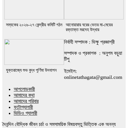
সম্যকের ২০২৬-২৭ কেন্দ্রীয় কমিটি গঠন
আনোয়ারায় ঘরের ভেতর মা-মেয়ের
রক্তাক্ত মরদেহ উদ্ধার
নির্বাহী সম্পাদক : ভিক্ষু প্রজ্ঞাশ্রী
সম্পাদক ও প্রকাশক : অনুপম বড়ুয়া
টিপু
যুক্তরাজ্যে শুভ বুদ্ধ পূর্ণিমা উদযাপন
ইমেইল:
onlinetathagata@gmail.com
আপলোডকারী
আমাদের কথা
আমাদের পরিবার
ফটোগ্যালারী
ভিডিও গ্যালারী
দৈনন্দিন বৌদ্ধিক জীবন চর্চা ও সমসাময়িক বিষয়বস্তু ভিত্তিক এক অনন্য