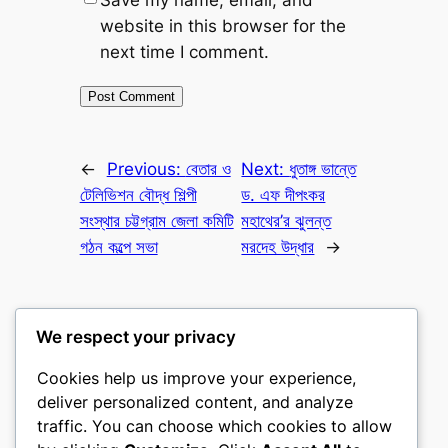
website in this browser for the
next time I comment.
←
Previous:
বেতার ও
Next:
ধুতাঙ্গ ভান্তে
টেলিভিশন বৌদ্ধ শিল্পী
ড. এফ দীপংকর
সংস্থার চট্টগ্রাম জেলা কমিটি
মহাথের’র ঝুলন্ত
গঠন কল্পে সভা
মরদেহ উদ্ধার
→
We respect your privacy
Cookies help us improve your experience,
বুড্ডিস্ট নিউজ পোর্টাল
deliver personalized content, and analyze
traffic. You can choose which cookies to allow
তথাগত অনলাইন