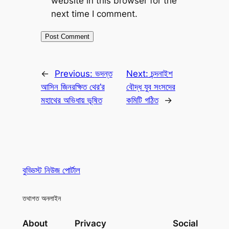
website in this browser for the
next time I comment.
←
Previous:
ভদন্ত
Next:
চন্দনাইশ
আসিন জিনরক্ষিত থের’র
বৌদ্ধ যুব সংসদের
মহাথের অভিধায় ভূষিত
কমিটি গঠিত
→
বুড্ডিস্ট নিউজ পোর্টাল
তথাগত অনলাইন
About
Privacy
Social