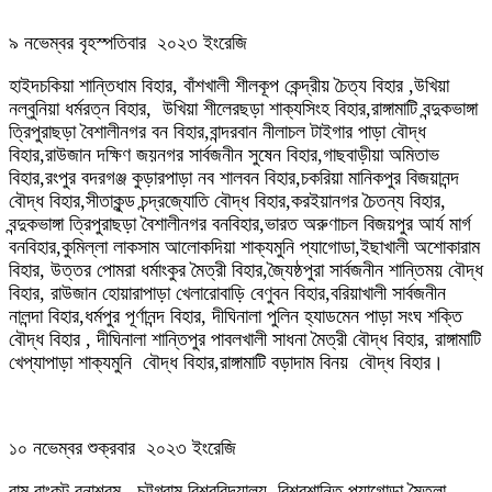
৯ নভেম্বর বৃহস্পতিবার ২০২৩ ইংরেজি
হাইদচকিয়া শান্তিধাম বিহার, বাঁশখালী শীলকূপ কেন্দ্রীয় চৈত্য বিহার ,উখিয়া
নল্বুনিয়া ধর্মরত্ন বিহার, উখিয়া শীলেরছড়া শাক্যসিংহ বিহার,রাঙ্গামাটি বন্দুকভাঙ্গা
ত্রিপুরাছড়া বৈশালীনগর বন বিহার,বান্দরবান নীলাচল টাইগার পাড়া বৌদ্ধ
বিহার,রাউজান দক্ষিণ জয়নগর সার্বজনীন সুষেন বিহার,গাছবাড়ীয়া অমিতাভ
বিহার,রংপুর বদরগঞ্জ কুড়ারপাড়া নব শালবন বিহার,চকরিয়া মানিকপুর বিজয়ানন্দ
বৌদ্ধ বিহার,সীতাকুন্ড চন্দ্রজ্যোতি বৌদ্ধ বিহার,করইয়ানগর চৈতন্য বিহার,
বন্দুকভাঙ্গা ত্রিপুরাছড়া বৈশালীনগর বনবিহার,ভারত অরুণাচল বিজয়পুর আর্য মার্গ
বনবিহার,কুমিল্লা লাকসাম আলোকদিয়া শাক্যমুনি প্যাগোডা,ইছাখালী অশোকারাম
বিহার, উত্তর পোমরা ধর্মাংকুর মৈত্রী বিহার,জ্যৈষ্ঠপুরা সার্বজনীন শান্তিময় বৌদ্ধ
বিহার, রাউজান হোয়ারাপাড়া খেলারোবাড়ি বেণুবন বিহার,বরিয়াখালী সার্বজনীন
নালন্দা বিহার,ধর্মপুর পূর্ণানন্দ বিহার, দীঘিনালা পুলিন হ্যাডমেন পাড়া সংঘ শক্তি
বৌদ্ধ বিহার , দীঘিনালা শান্তিপুর পাবলখালী সাধনা মৈত্রী বৌদ্ধ বিহার, রাঙ্গামাটি
খেপ্যাপাড়া শাক্যমুনি বৌদ্ধ বিহার,রাঙ্গামাটি বড়াদাম বিনয় বৌদ্ধ বিহার।
১০ নভেম্বর শুক্রবার ২০২৩ ইংরেজি
রামু রাংকুট বনাশ্রম , চট্টগ্রাম বিশ্ববিদ্যালয় বিশ্বশান্তি প্যাগোডা,মৈতলা