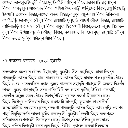
পোমরা জ্ঞানংকুর মৈত্রী বিহার,মুকুটনাইট ধর্মাংকুর বিহার,চরকানাই রত্নাংকুর
বিহার, ঘাগড়াকুল সাধনানন্দ বিহার, পশ্চিম সৈয়দবাড়ী শান্তিময় বিহার,রামু মিঠাছড়ি
উমখালী তপোবন বিহার,লাখেরা অভয় বিহার,নানুপুর আনন্দধাম বিহার,দীঘিনালা
বাঘাইছড়ি জ্ঞানাংকুর বৌদ্ধ বিহার,রাঙ্গামাটি ধুলুছড়ি আদর্শ বৌদ্ধ বিহার, রাঙ্গামাটি
কামিলাছড়ি জয় মঙ্গল বৌদ্ধ বিহার,বাথুয়া হিতসাধনী বিহার,রুদুরা আনন্দ নিকেতন
বুদ্ধ বিহার,উখিয়া বড় বিল বৌদ্ধ বিহার, কক্সবাজার ঝিলংজা বুদ্ধ জ্যোতি বৌদ্ধ
বিহার,ভারত সূর্যপুর ধর্মচক্র সীমা বিহার।
১৭ নভেম্বর শুক্রবার ২০২৩ ইংরেজি
নন্দনকানন চট্টগ্রাম বৌদ্ধ বিহার,রামু কেন্দ্রীয় সীমা মহাবিহার, ঢাকা মিরপুর
শাক্যমুনি বৌদ্ধ বিহার,ঢাকা বাংলাবাজার বৌদ্ধ বিহার,নারায়ণগঞ্জ কেন্দ্রীয় বৌদ্ধ
বিহার ও ড. শাসনরক্ষিত ধ্যান কেন্দ্র,রাউজান মহামুনি পাহাড়তলী অরন্য বিদর্শন
ভাবনা কেন্দ্র,খাগড়াছড়ি সদর শান্তিঘিরি বন ভাবনা কুটির, উখিয়া পাতাবাড়ি
কেন্দ্রীয় আনন্দ ভবন বৌদ্ধ বিহার,উখিয়া পুরাতন রুমখাঁ ত্রিরত্ন বৌদ্ধ
বিহার,মির্জাপুর শান্তিধাম বিহার,রাংঙ্গামাটি সাপছড়ি ফুরমোন সাধনাতীর্থ
আন্তর্জাতিক বনধ্যান কেন্দ্র,পতেংগা শাক্যমুনি বৌদ্ধ বিহার,রোয়াংছড়ি ওয়াগয়
পাড়া বিমুক্তিদর্শন ভাবনা কুটির,রাজস্থলী কেন্দ্রীয় মৈত্রী বিহার কমপ্লেক্স,
নানিয়ারচর জগনাতলী চিত্তানন্দ বৌদ্ধ বিহার,মধ্যম ইদিলপুর জ্ঞানোদয়
বিহার,পশ্চিম বিনাজুরী রত্নাংকুর বিহার, উখিয়া পুরাতন রুমকা ত্রিরত্ন