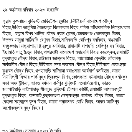
২৯ অক্টোবর রবিবার ২০২৩ ইংরেজি
ফ্রান্স কুশলায়ন বুড্ডিস্ট মেডিটেশন সেন্টার ,নিউইয়র্ক বাংলাদেশ বৌদ্ধ
বিহার,উখিয়া ভালুখিয়া বৈজয়ন্ত বিবেকারাম বিহার,পশ্চিম আঁধারমানিক নিগ্রোধারাম
বিহার, ফ্রান্স বিশ্ব শান্তি বৌদ্ধ ধ্যান কেন্দ্র,জোরারগঞ্জ গোলকানন্দ বিহার,
উত্তর ডাবুয়া লাঠিছড়ি বেণুবন বিহার,মানিকছড়ি বোধিপুর বনবিহার, রাঙামাটি
বন্ধুকভাঙা মাছ্যাপাড়া ইন্দ্রপুর বনবিহার, রাঙ্গামাটি সাপছড়ি বোধিপুর বন বিহার,
ইছামতি ধাতু চৈত্য বিহার,পাথরঘাটা বাংলাদেশ মহাবোধি বিহার কমপ্লেক্স,রাঙ্গামাটি
বুদ্ধাংকুর বৌদ্ধ বিহার,রাউজান জ্ঞানানন্দ বিহার, আনোয়ারা কেন্দ্রীয় কেঁয়াগড়
সার্বজনীন বৌদ্ধ বিহার,দীঘিনালা সদর তববোন বৌদ্ধ বিহার,দীঘিনালা তেবাংছড়া
কুঞ্জবন বৌদ্ধ বিহার,খাগড়াছড়ি মাটিরাঙ্গা ব্যাঙমারা আর্যমার্গ বনবিহার ,ভারত
নিউদিল্লী সিআর পার্ক বুদ্ধ ত্রিরত্ন মিশন,কোলকাতা বউবাজার বৌদ্ধ ধর্মাংকুর
সভা অফ ইন্ডিয়া, ভারত বর্ধমান বার্নপুর বুদ্ধিস্ট এসোসিয়েশান, ভারত
জলপাইগুড়ি কাটাপাহাড় শীলানন্দ বুদ্ধিস্ট টেম্পল কমিটি,রাঙ্গামাটি আসামবস্তী
বুদ্ধাংকুর বিহার, রাঙ্গামাটি বন্দুকভাংগা লেক্ষ্যংছড়া ধর্মোদয় বৌদ্ধ বিহার, ভারত
বেহালা সত্যানন্দ বুদ্ধ বিহার, ভারত শ্যামনগর বোধি বিহার, ভারত আলিপুর
অশোকক্লাব বুদ্ধ বিহার।
৩০ অক্টোবর সোমবার ২০২৩ ইংরেজি