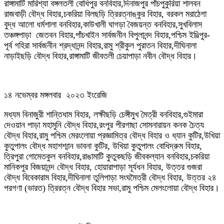
রাঙ্গামাটি মারিশ্যা বঙ্গলতলী বোধিপুর বনবিহার,দিনাজপুর পাঁচপুকুরিয়া শালবন
রাজবাড়ী বৌদ্ধ বিহার,চকরিয়া বিলছড়ি ত্রিরত্নাঙ্কুর বিহার, বরকল মরাঠেগা
বুদ্ধ আলো ধর্মশালা বনবিহার,কাউখালী ঘাগড়া বৈজয়ন্ত বনবিহার,সুখবিলাস
তঞ্চঙ্গপাড়া জেতবন বিহার,পাঁচখাইন সার্বজনীন বিপুলানন্দ বিহার,পশ্চিম ইদিল্পুর-
পূর্ব গহিরা সার্বজনীন শ্রদ্ধানন্দ বিহার,রামু শ্রীকুল পুরাতন বিহার,দীঘিনালা
নাড়াইছড়ি বৌদ্ধ বিহার,রাঙ্গামাটি জীবতলী চেয়াপাড়া নবীন বৌদ্ধ বিহার।
১৪ নভেম্বর মঙ্গলবার ২০২৩ ইংরেজি
মধ্যম বিনাজুরী শান্তিধাম বিহার, লক্ষীছড়ি চেঙ্গীমুখ মৈত্রী বনবিহার,গুইমারা
দেওয়ান পাড়া মহামুনি বৌদ্ধ বিহার,রংপুর পীরগাছা সোমনারায়ন কনক চৈত্য
বৌদ্ধ বিহার,রামু পশ্চিম মেরংলোয়া প্রজ্ঞামিত্র বৌদ্ধ বিহার ও ধ্যান কুটির,উখিয়া
কুতুপালং বৌদ্ধ মহাশশ্মান ভাবনা কুটির, উখিয়া কুতুপালং বোধিদ্রুম বিহার,
ত্রিপুরা গোমেতকুল বনবিহার,রাঙামাটি কুতুকছড়ি জীবকল্যান বনবিহার,চকরিয়া
মানিকপুর বিজয়ানন্দ বৌদ্ধ বিহার, হোয়ারাপাড়া সূর্যধন বিহার, উত্তর গুজরা
বৌদ্ধ বিবেকারাম বিহার,দীঘিনালা তুলিপাড়া সংঘমৈত্রী বৌদ্ধ বিহার, উত্তর ২৪
পরগণা (ভারত) ত্রিরত্ন বৌদ্ধ বিহার সভা,রামু পশ্চিম মেলংলোয়া বৌদ্ধ বিহার।