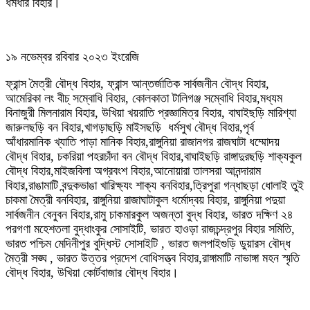
ধর্মধার বিহার।
১৯ নভেম্বর রবিবার ২০২৩ ইংরেজি
ফ্রান্স মৈত্রী বৌদ্ধ বিহার, ফ্রান্স আন্তর্জাতিক সার্বজনীন বৌদ্ধ বিহার,
আমেরিকা লং বীচ্ সম্বোধি বিহার, কোলকাতা টালিগঞ্জ সম্বোধি বিহার,মধ্যম
বিনাজুরী মিলনারাম বিহার, উখিয়া খয়রাতি প্রজ্ঞামিত্র বিহার, বাঘাইছড়ি মারিশ্যা
জারুলছড়ি বন বিহার,খাগড়াছড়ি মাইসছড়ি ধর্মসুখ বৌদ্ধ বিহার,পৃর্ব
আঁধারমানিক খ্যাতি পাড়া মানিক বিহার,রাঙ্গুনিয়া রাজানগর রাজঘাটা ধম্মোদয়
বৌদ্ধ বিহার, চকরিয়া পহরচাঁদা বন বৌদ্ধ বিহার,বাঘাইছড়ি রাঙ্গাদুরছড়ি শাক্যকুল
বৌদ্ধ বিহার,মাইজবিলা অগ্রবংশ বিহার,আনোয়ারা তালসরা আনন্দারাম
বিহার,রাঙামাটি বন্দুকভাঙা খারিক্ষ্যং শাক্য বনবিহার,ত্রিপুরা গন্ধাছড়া ধোলাই তুই
চাকমা মৈত্রী বনবিহার, রাঙ্গুনিয়া রাজাঘাটাকুল ধর্মোদ্বয় বিহার, রাঙ্গুনিয়া পদুয়া
সার্বজনীন বেনুবন বিহার,রামু চাকমারকুল অজন্তা বুদ্ধ বিহার, ভারত দক্ষিণ ২৪
পরগণা মহেশতলা বুদ্ধাংকুর সোসাইটি, ভারত হাওড়া রাজচন্দ্রপুর বিহার সমিতি,
ভারত পশ্চিম মেদিনীপুর বুদ্ধিস্ট সোসাইটি , ভারত জলপাইগুড়ি ডুয়ারস বৌদ্ধ
মৈত্রী সঙ্ঘ , ভারত উত্তর প্রদেশ বোধিসত্ত্ব বিহার,রাঙ্গামাটি নাভাঙ্গা মহন স্মৃতি
বৌদ্ধ বিহার, উখিয়া কোর্টবাজার বৌদ্ধ বিহার।