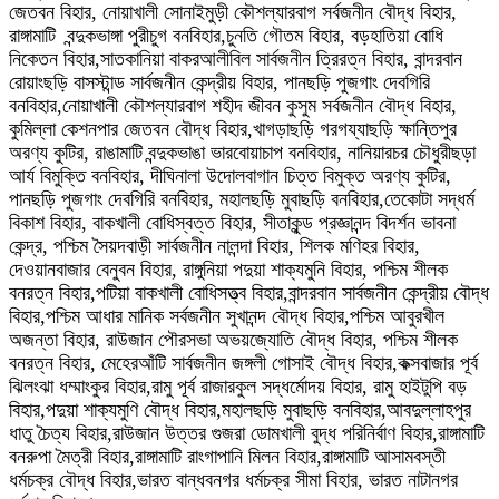
জেতবন বিহার, নোয়াখালী সোনাইমুড়ী কৌশল্যারবাগ সর্বজনীন বৌদ্ধ বিহার,
রাঙ্গামাটি বন্দুকভাঙ্গা পুরীচুগ বনবিহার,চুনতি গৌতম বিহার, বড়হাতিয়া বোধি
নিকেতন বিহার,সাতকানিয়া বাকরআলীবিল সার্বজনীন ত্রিরত্ন বিহার, বান্দরবান
রোয়াংছড়ি বাসস্টান্ড সার্বজনীন কেন্দ্রীয় বিহার, পানছড়ি পুজগাং দেবগিরি
বনবিহার,নোয়াখালী কৌশল্যারবাগ শহীদ জীবন কুসুম সর্বজনীন বৌদ্ধ বিহার,
কুমিল্লা কেশনপার জেতবন বৌদ্ধ বিহার,খাগড়াছড়ি গরগয্যাছড়ি ক্ষান্তিপুর
অরণ্য কুটির, রাঙামাটি বন্দুকভাঙা ভারবোয়াচাপ বনবিহার, নানিয়ারচর চৌধুরীছড়া
আর্য বিমুক্তি বনবিহার, দীঘিনালা উদোলবাগান চিত্ত বিমুক্ত অরণ্য কুটির,
পানছড়ি পুজগাং দেবগিরি বনবিহার, মহালছড়ি মুবাছড়ি বনবিহার,তেকোটা সদ্ধর্ম
বিকাশ বিহার, বাকখালী বোধিস্বত্ত বিহার, সীতাকুন্ড প্রজ্ঞানন্দ বিদর্শন ভাবনা
কেন্দ্র, পশ্চিম সৈয়দবাড়ী সার্বজনীন নালন্দা বিহার, শিলক মণিহর বিহার,
দেওয়ানবাজার বেনুবন বিহার, রাঙ্গুনিয়া পদুয়া শাক্যমুনি বিহার, পশ্চিম শীলক
বনরত্ন বিহার,পটিয়া বাকখালী বোধিসত্ত্ব বিহার,বান্দরবান সার্বজনীন কেন্দ্রীয় বৌদ্ধ
বিহার,প‌শ্চিম আধার মা‌নিক সর্বজনীন সুখানন্দ বৌদ্ধ বিহা‌র,পশ্চিম আবুরখীল
অজন্তা বিহার, রাউজান পৌরসভা অভয়জ্যোতি বৌদ্ধ বিহার, পশ্চিম শীলক
বনরত্ন বিহার, মেহেরআঁটি সার্বজনীন জঙ্গলী গোসাই বৌদ্ধ বিহার,কক্সবাজার পূর্ব
ঝিলংঝা ধম্মাংকুর বিহার,রামু পূর্ব রাজারকুল সদ্ধর্মোদয় বিহার, রামু হাইটুপি বড়
বিহার,পদুয়া শাক্যমুণি বৌদ্ধ বিহার,মহালছড়ি মুবাছড়ি বনবিহার,আবদুল্লাহপুর
ধাতু চৈত্য বিহার,রাউজান উত্তর গুজরা ডোমখালী বুদ্ধ পরিনির্বাণ বিহার,রাঙ্গামাটি
বনরুপা মৈত্রী বিহার,রাঙ্গামাটি রাংগাপানি মিলন বিহার,রাঙ্গামাটি আসামবস্তী
ধর্মচক্র বৌদ্ধ বিহার,ভারত বান্ধবনগর ধর্মচক্র সীমা বিহার, ভারত নাটানগর