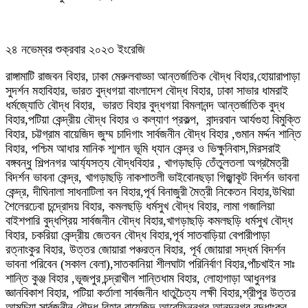
২৪ নভেম্বর শুক্রবার ২০২৩ ইংরেজি
রাঙ্গামাটি রাজবন বিহার, ঢাকা মেরুলবাড্ডা আন্তর্জাতিক বৌদ্ধ বিহার,হোয়ারাপাড়া
সুদর্শন মহাবিহার, ভারত বুদ্ধগয়া বাংলাদেশ বৌদ্ধ বিহার, ঢাকা সাভার ধামরাই
ধর্মজ্যোতি বৌদ্ধ বিহার, ভারত বিহার বুদ্ধগয়া বিমলানন্দ আন্তর্জাতিক বুদ্ধ
বিহার,পটিয়া কেন্দ্রীয় বৌদ্ধ বিহার ও কল্যাণ প্রকল্প, বান্দরবান আর্যগুহা বিমুক্তি
বিহার, চট্টগ্রাম বায়েজিদ জুম্ম চাদিগাং সার্বজনীন বৌদ্ধ বিহার ,গুমান মর্দ্দন শান্তি
বিহার, পশ্চিম আধার মানিক শ্মশান ভূমি ধ্যান কেন্দ্র ও ভিক্ষুনিবাস,মিরসরাই
বঙ্গবন্ধু শিল্পনগর আর্য্যসত্য বৌদ্ধবিহার , খাগড়াছড়ি তেঁতুলতলা অগ্রমৈত্রী
বিদর্শন ভাবনা কেন্দ্র, খাগড়াছড়ি নাকশাতলী ভাইবোনছড়া গিজ্ঝাকূট বিদর্শন ভাবনা
কেন্দ্র, দীঘিনালা সাধনাটিলা বন বিহার,পূর্ব বিনাজুরী মৈত্রী নিকেতন বিহার,উখিয়া
শৈলেরঢেবা চন্দ্রোদয় বিহার, কমলছড়ি ধর্মসুখ বৌদ্ধ বিহার, লামা গজালিয়া
বাইশপারি বুদ্ধপ্রিয় সার্বজনীন বৌদ্ধ বিহার,খাগড়াছড়ি কমলছড়ি ধর্মসুখ বৌদ্ধ
বিহার, চকরিয়া কেন্দ্রীয় জেতবন বৌদ্ধ বিহার,পূর্ব সাতবাড়িয়া বেপারীপাড়া
রত্নাংকুর বিহার, উত্তর জোয়ারা পঞ্চরত্ন বিহার, পূর্ব জোয়ারা সদ্ধর্ম বিদর্শন
ভাবনা পরিবেন (সকাল বেলা),সাতকানিয়া শীলঘাটা পরিনির্বাণ বিহার,পাঁচখাইন সাঃ
শান্তি কুঞ্জ বিহার ,ভূজপুর চন্দ্রাখীল শান্তিধাম বিহার, লোহাগাড়া আধুনগর
জ্ঞানবিকাশ বিহার, পটিয়া কর্তালা সার্বজনীন ধাতুচৈত্য লক্ষী বিহার,শ্রীপুর উত্তর
আমুচিয়া সার্বজনীন বৌদ্ধ বিহার,বায়েজিদ আরেফিননগর আনন্দনগর বুদ্ধাংকুর