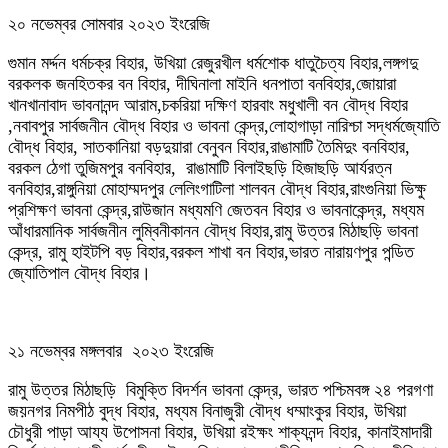
২০ নভেম্বর সোমবার ২০২৩ ইংরেজি
গুমান মর্দ্দন ধর্মচক্র বিহার, উখিয়া রেজুরখীল ধর্মশোক ধাতুচৈত্য বিহার,লঙ্গগদু
বরকলক জনহিতকর বন বিহার, দীঘিনালা মাইনি ধনপাতা বনবিহার,জোয়ারা
খানখানাবাদ ভাবনানন্দ আরাম,চকরিয়া দক্ষিণ হারবাং মধুখালী বন বৌদ্ধ বিহার
,নবাবপুর সার্বজনীন বৌদ্ধ বিহার ও ভাবনা কেন্দ্র,লোহাগাড়া নারিশ্চা সদ্ধর্মজ্যোতি
বৌদ্ধ বিহার, সাতকানিয়া বড়দুয়ারা বেনুবন বিহার,রাঙামাটি তৈমিদুং বনবিহার,
বরকল ঠেগা তুজিমপুর বনবিহার, রাঙামাটি বিলাইছড়ি হিজাছড়ি আর্যরত্ন
বনবিহার,রাঙ্গুনিয়া মোহাম্মদপুর লেলিংগাটিলা শালবন বৌদ্ধ বিহার,রাংগুনিয়া ভিক্ষু
প্রশিক্ষণ ভাবনা কেন্দ্র,রাউজান মধ্যমণি জেতবন বিহার ও ভাবনাকেন্দ্র, মধ্যম
আঁধারমানিক সার্বজনীন লুম্বিনীকানন বৌদ্ধ বিহার,রামু উত্তর মিঠাছড়ি ভাবনা
কেন্দ্র, রামু হাইটপি বড় বিহার,বরকল শাখা বন বিহার,ভারত নারায়ণপুর পন্ডিত
জ্যোতিপাল বৌদ্ধ বিহার।
২১ নভেম্বর মঙ্গলবার ২০২৩ ইংরেজি
রামু উত্তর মিঠাছড়ি বিমুক্তি বিদর্শন ভাবনা কেন্দ্র, ভারত পশ্চিমবঙ্গ ২৪ পরগণা
জয়নগর নিমপীঠ বুদ্ধ বিহার, মধ্যম বিনাজুরী বৌদ্ধ ধম্মাংকুর বিহার, উখিয়া
চৌধুরী পাড়া আয্য উপোসনা বিহার, উখিয়া রইক্ষং শাক্যনন্দ বিহার, কানাইমাদারী