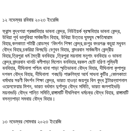
১২ নভেম্বর রবিবার ২০২৩ ইংরেজি
ফ্রান্স বুদ্ধগয়া প্রজ্ঞাবিহার ভাবনা কেন্দ্র, নিউইয়র্ক ব্রহ্মবিহার ভাবনা কেন্দ্র,
উখিয়া পূর্ব ভালুকিয়া সার্বজনীন বিহার, উখিয়া উত্তর ঘুমঘুম ক্ষেতিষারাম
বিহার,কলকাতা পটারী রোডস্থ ‘বিদর্শন শিক্ষা কেন্দ্র,রংপুর বদরগঞ্জ কচুয়া মধুবন
বৌদ্ধ বিহার,চকরিয়া বিলছড়ি বেণুবন বিহার, বান্দরবান সার্বজনীন কেন্দ্রীয়
বিহার,ত্রিপুরা ধর্ম মৈত্রী বনবিহার ,ত্রিপুরা ময়নামা মনুগাং বনবিহার ও ভাবনা
কেন্দ্র,বান্দরবান থানচি বলীপাড়া মিলোন বনবিহার,বরকল ছোট হরিণা লুম্বিনী
বনবিহার, দীঘিনালা পশ্চিম থানা পাড়া স্মৃতিভাবনা বৌদ্ধ বিহার, দীঘিনালা কৃপাপুর
দশবল বৌদ্ধ বিহার, দীঘিনালা গবছড়ি পারুলিয্যা আর্য সাধনা কুটির ,কোলকাতা
ধর্মাধার সরণী বিদর্শন শিক্ষা কেন্দ্র, ভারত হাওড়া জয়পুর বিল বুদ্ধ ইন্টারন্যাশনাল
ওয়েলফেয়ার মিশন, ভারত বর্ধমান দুর্গাপুর বৌদ্ধ সমিতি, ভারত জলপাইগুড়ি
ময়নাগুড়ি বৌদ্ধ শান্তি সমিতি,রাঙ্গামাটি দীঘলিবাগ ধর্মচক্র বৌদ্ধ বিহার, রাঙ্গামাটি
বসন্তপাড়া সমবায় বৌদ্ধ বিহার।
১৩ নভেম্বর সোমবার ২০২৩ ইংরেজি