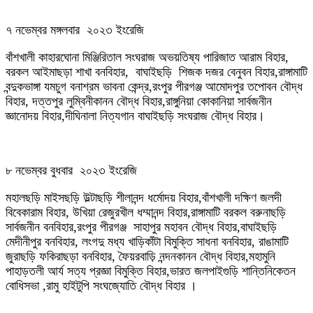
৭ নভেম্বর মঙ্গলবার ২০২৩ ইংরেজি
বাঁশখালী কাহারঘোনা মিঞ্জিরিতাল সংঘরাজ অভয়তিষ্য পারিজাত আরাম বিহার,
বরকল আইমাছড়া শাখা বনবিহার, বাঘাইছড়ি শিজক দজর বেনুবন বিহার,রাঙ্গামাটি
বন্দুকভাঙ্গা যমচুগ বনাশ্রম ভাবনা কেন্দ্র,রংপুর পীরগঞ্জ আমোদপুর তপোবন বৌদ্ধ
বিহার, দত্তপুর লুম্বিনীকানন বৌদ্ধ বিহার,রাঙ্গুনিয়া কোকানিয়া সার্বজনীন
জ্ঞানোদয় বিহার,দীঘিনালা নিত্যগান বাঘাইছড়ি সংঘরাজ বৌদ্ধ বিহার।
৮ নভেম্বর বুধবার ২০২৩ ইংরেজি
মহালছড়ি মাইসছড়ি উল্টাছড়ি শীলানন্দ ধর্মোদয় বিহার,বাঁশখালী দক্ষিণ জলদী
বিবেকারাম বিহার, উখিয়া রেজুরখীল ধম্মানন্দ বিহার,রাঙ্গামাটি বরকল বরুনাছড়ি
সার্বজনীন বনবিহার,রংপুর পীরগঞ্জ সাহাপুর মহাবন বৌদ্ধ বিহার,বাঘাইছড়ি
মেদীনীপুর বনবিহার, লংগদু মধ্য খাড়িকাঁটা বিমুক্তি সাধনা বনবিহার, রাঙামাটি
জুরাছড়ি ফকিরাছড়া বনবিহার, ফৈয়রবাড়ি নন্দনকানন বৌদ্ধ বিহার,মহামুনি
পাহাড়তলী আর্য সত্য প্রজ্ঞা বিমুক্তি বিহার,ভারত জলপাইগুড়ি শান্তিনিকেতন
বোধিসভা ,রামু হাইটুপি সংঘজ্যোতি বৌদ্ধ বিহার ।