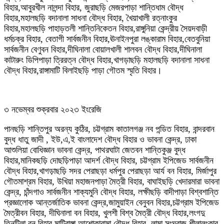
বিহার,আবুরখীল নালন্দা বিহার, জুরাছড়ি মেজরপাড়া শান্তিধাম বৌদ্ধ
বিহার,মহালছড়ি বদানালা সাধনা বৌদ্ধ বিহার, খৈয়াখালী রত্নাংকুর
বিহার,মহালছড়ি পাহাড়তলী শান্তিনিকেতন বিহার,রাঙ্গুনিয়া কেন্দ্রীয় সৈয়দবাড়ী
ধর্মচক্র বিহার, বেতাগী সার্বজনীন বিহার,ঊনাইনপুরা লঙ্কারাম বিহার,বেতবুনিয়া
সার্বজনীন বেণুবন বিহার,দীঘিনালা বোয়ালখালী শালবন বৌদ্ধ বিহার,দীঘিনালা
কাটারুং ডিপিপাড়া ত্রিরত্ন বৌদ্ধ বিহার,খাগড়াছড়ি মহালছড়ি বদানালা সাধনা
বৌদ্ধ বিহার,রাঙ্গামাটি বিলাইছড়ি পাড়া গৌতম স্মৃতি বিহার।
৩ নভেম্বর শুক্রবার ২০২৩ ইংরেজি
পানছড়ি শান্তিপুর অরন্য কুঠির, চট্টগ্রাম কাতালগঞ্জ নব পন্ডিত বিহার, বান্দরবান
বুদ্ধ ধাতু জাদী , ইউ,এ,ই বাংলাদেশ বৌদ্ধ বিহার ও ভাবনা কেন্দ্র, ঢাকা
আশুলিয়া বোধিজ্ঞান ভাবনা কেন্দ্র, পাথরঘাটা জেতবন শান্তিকুঞ্জ বুদ্ধ
বিহার,মানিকছড়ি দোছড়িপাড়া আদর্শ বৌদ্ধ বিহার, চট্টগ্রাম ইপিজেড সার্বজনীন
বৌদ্ধ বিহার,খাগড়াছড়ি সদর পেরাছড়া ধর্মপুর পেরাছড়া আর্য বন বিহার, মির্জাপুর
গৌতমাশ্রম বিহার, উখিয়া মহাজনপাড়া মৈত্রী বিহার, বাঘাইছড়ি খেদারমারা ভাবনা
কেন্দ্র, চাঁন্দগাও সার্বজনীন শাক্যমুনি বৌদ্ধ বিহার, লক্ষীছড়ি বাদীপাড়া বিশ্বশান্তি
প্রজ্ঞালোক আন্তর্জাতিক ভাবনা কেন্দ্র,জামুয়াইন বেনুবন বিহার,চট্টগ্রাম ইপিজেড
মৈত্রীবন বিহার, দীঘিনালা বন বিহার, খুলশী বিশ্ব মৈত্রী বৌদ্ধ বিহার,লংগদু
তিনটিলা বন বিহার,মাটিরাঙ্গা আশোকারামা বৌদ্ধ বিহার, লামা সংঘরাজ শীলালংকার