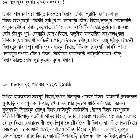
১৫ নভেম্বর বুধবার ২০২৩ ইংরীর,!!
উখিয়া পাইন্যাশিয়া শান্তি নিকেতন বিহার, উখিয়া প্রাচীন জাদি বৌদ্ধ
বিহার,জয়পুরহাট পাঁচবিবি সূর্যাপুর ড. জ্ঞানশ্রী বৌদ্ধ বিহার,ভূজপুর শোভনছড়ি
বেনুবন বৌদ্ধ বিহার ,বড়হাতিয়া বিজি এস, সার্বজনীন বিহার,কুমিল্লা লাকসাম
ছোট চাঁদপুর পুর্ণ- জ্যোতি বৌদ্ধ বিহার, রাঙ্গুনিয়া ফলহারিয়া সদ্ধর্মলঙ্কার
বিহার,মধ্যম মাদার্শা সার্বজনীন শান্তিনিকেতন বৌদ্ধ বিহার, রামু শ্রীকুল মৈত্রী
বিহার,চন্দনাইশ পূর্ব হাসিমপুর নবরত্ন বিহার,দীঘিনালা ইন্দ্রমনি কার্বারী পাড়া
ধম্মাংকুর দশবল বৌদ্ধ বিহার, দীঘিনালা বাঘাইছড়ি শান্তিনিকেতন বৌদ্ধ
বিহার,ভারত মোহনপুর কুঞ্জবন বুদ্ধ বিহার।
১৬ নভেম্বর বৃহস্পতিবার ২০২৩ ইংরেজি
উখিয়া হাঙ্গরঘোনা মহাসূর্য বিহার,মধ্যম বিনাজুরী শালবন বিহার, রাঙ্গামাটি বন্দুকভাঙ্গা
মুবাছড়ি সাধনাপুর বন বিহার,দক্ষিন জয়নগর চন্দ্রজ্যোতি বনবিহার, বরকল
কুসুমছড়ি ত্রিরত্ন বৌদ্ধ বিহার,জামিজুরী সার্বজনীন গৌতম বিহার,জয়পুরহাট
পাঁচবিবি পীরপাড় পদ্মবীণা বৌদ্ধ বিহার, চকরিয়া হারবাং পহরচাঁদা সংঘরাজ সারমেধ
বৌদ্ধ বিহার ,বোয়ালখালী জ্যৈষ্ঠপুরা কেন্দ্রীয় বৈশালী বিহার, মায়ানী গৌতম বিহার
কমপ্লেক্স , নোয়াখালী মতইন গৌতম বৌদ্ধ বিহার, কুমিল্লা লালমাই নুরপুর
চাপাল চৈত্য বৌদ্ধ বিহার,রাঙামাটি বিলাইছড়ি রাইংখ্যং শাখা বনবিহার,রাংগুনিয়া