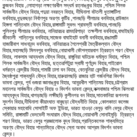
কুন্জবন বিহার ,লোহাগড়া লক্ষণেরখীল সদ্ধর্ম রত্নাঙ্কুর বিহার ,পশ্চিম শিলক
সার্বজনীন বৌদ্ধ বিহার,পদুয়া নবরত্ন বিহার, দীঘিনালা বটতলী ধুতাঙ্গাটিলা
বনবিহার,ধুদুকছড়া নির্বাণপুর অরণ্য কুটির ,পানছড়ি শীলাচার বনবিহার,রাউজান
হিঙ্গলা শান্তিধাম বৌদ্ধ বিহার,রাঙ্গামাটি সুবলং শ্রাবস্তী বনবিহার,পানছড়ি
পুলিনপুর শীলাচার বনবিহার, নানিয়ারচর রামহরিপাড়া তক্ষশীলা বনবিহার,বাঘাইছড়ি
জীবতলী শান্তিপুর বনবিহার,সাজেক বাঘাইহাট বনানী বনবিহার,রাঙামাটি
হাজারীবাগ সাধনানন্দ বনবিহার, নানিয়ারচর শৈলেশ্বরী মৈত্রীকল্যান বৌদ্ধ
বিহার,মহালছড়ি মিলনপুর বনবিহার,নোয়াখালী কৌশল্যারবাগ ত্রিরত্ন শরণ বৌদ্ধ
বিহার, লাকসাম আয্যধাম বৌদ্ধ বিহার, রাঙ্গুনিয়া ঘাটচেক ধর্মামৃত বিহার, পশ্চিম
শিলক সার্বজনীন বৌদ্ধ বিহার, ছত্তরপিটুয়া স্বামী পূর্ণানন্দ বিহার,পাইরোল
ধর্মরত্ন কেন্দ্রীয় বিহার,গামারী ঢালা বন বিহার, বেতবুনিয়া কেন্দ্রীয় বৌদ্ধ বিহার,
জ্যৈষ্ঠপুরা শাক্যমুনি বৌদ্ধ বিহার,হারুয়ালছড়ি রাজার হাট গর্জনশিরা বিদর্শন
ভাবনা কেন্দ্র, পূর্ব গুজরা জ্ঞানাঙ্কুর বিহার, আবুরখীল শান্তিময় বিহার,চট্টগ্রাম
মহানগর সার্বজনীন বৌদ্ধ বিহার ও বিদর্শন ভাবনা কেন্দ্র,কক্সবাজার পশ্চিম ঝিলংঝা
আয্যবুদ্ধ বিহার,খাগড়াছড়ি লক্ষীছড়ি কুশীনগর বন বিহার,সাতকানিয়া রূপনগর
সুদর্শন বিহার,দীঘিনালা কীয়াংঘাত বাবুছড়া বৌদ্ধনীতি বিহার ,কোলকাতা কলেজ
স্কোয়ার মহাবোধি সোসাইটি অফ ইন্ডিয়া, ভারত হাওড়া বেলুড় বালি বেলুর বৌদ্ধ
সমিতি, রাঙ্গামাটি ভেদভেদী সংঘারাম বৌদ্ধ বিহার,নোয়াখালী সোনাইমুড়ি ত্রিরত্ন
শরণ বিহার, ভারত বেলুর প্রজ্ঞালোক বুদ্ধ বিহার,প্রান্তিকলেক শাক্যমিত্র
অরণ্য বৌদ্ধ বিহার শান্তমিত্র বৌদ্ধ স্নো অনাথ আশ্রম বিদর্শন ভাবনা
কেন্দ্র।