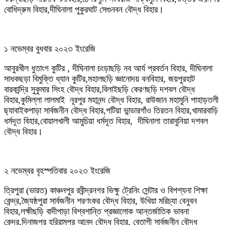
বোধিদ্রুম বিহার,দীঘিনালা পুকুরঘাট সেগুনবন বৌদ্ধ বিহার।
১ নভেম্বর বুধবার ২০২৩ ইংরেজি
আবুরখীল ধুতাংগ কুটির , দীঘিনালা চংড়াছড়ি নব আর্য প্রবর্তন বিহার, দীঘিনালা
সাধকছড়া বিমুক্তি ধ্যান কুটির,মহালছড়ি জ্ঞানোদয় বনবিহার, জয়পুরহাট
বারকান্দ্রি সুকুমার সিংহ বৌদ্ধ বিহার,বিলাইছড়ি কেরণছড়ি দশবল বৌদ্ধ
বিহার,কুমিল্লা লালমাই নূরপুর মহানন্দ বৌদ্ধ বিহার, রাউজান মহামুনি পাহাড়তলী
ছ্যাবাইকপাড়া সার্বজনীন বৌদ্ধ বিহার,পটিয়া ভান্ডারগাঁও তিরতন বিহার,খামারবাড়ি
ধর্মদূত বিহার,বোয়ালখালী আমুচিয়া ধর্মদূত বিহার, দীঘিনালা তারাবুনিয়া দশবল
বৌদ্ধ বিহার।
২ নভেম্বর বৃহস্পতিবার ২০২৩ ইংরেজি
ত্রিপুরা (ভারত) কাঞ্চনপুর রবীন্দ্রনগর ভিক্ষু ট্রেনিং সেন্টার ও বিপশ্যনা শিক্ষা
কেন্দ্র,জ্যৈষ্ঠপুরা সার্বজনীন শরণংকর বৌদ্ধ বিহার, উখিয়া মরিচ্যা বেনুবন
বিহার,লক্ষীছড়ি বাদীপাড়া বিশ্বশান্তি প্রজ্ঞালোক আন্তর্জাতিক ভাবনা
কেন্দ্র,দিনাজপুর হরিরামপুর আনন্দ বৌদ্ধ বিহার, বেতাগী সার্বজনীন বৌদ্ধ