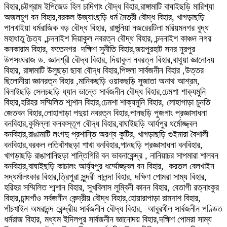
বিহার,চট্টগ্রাম ইপিজেড হিল চাদিগাং বৌদ্ধ বিহার,রাঙ্গামাটি বাঘাইছড়ি মারিশ্যা
অজলচুগ বন বিহার,বরকল উজ্যাংছড়ি ধর্ম মৈত্রী বৌদ্ধ বিহার, খাগড়াছড়ি
পানখাইয়া ধর্মরাজিক বড় বৌদ্ধ বিহার, রাঙ্গুনিয়া নজরেরটিলা মরিয়মনগর বুদ্ধ
মহাধাতু চৈত্য ,চন্দনাইশ দিয়াকুল নবরত্ন বৌদ্ধ বিহার, চন্দনাইশ কাঞ্চন নগর
কনকারাম বিহার, ফতেনগর দক্ষিণ সুনীতি বিহার,জয়পুরহাট সদর নুরপুর
উপসংঘরাজ ড. জ্ঞানশ্রী বৌদ্ধ বিহার, দিয়াকুল নবরত্ন বিহার,বাথুয়া জ্ঞানোদয়
বিহার, রাঙ্গামাটি উলুছড়া ছাবা বৌদ্ধ বিহার,পিঙ্গলা সার্বজনীন বিহার ,উত্তর
ছিলোনীয়া জ্ঞানরত্ন বিহার ,মানিকছড়ি ওয়াকছড়ি সুজাতা অনাথ আশ্রম,
বিলাইছড়ি সেলচছড়ি ধ্যান ভান্তে সার্বজনীন বৌদ্ধ বিহার,ঢেমশা শাক্যমুনি
বিহার,হরিহর সম্মিলিত শ্মশান বিহার,ঢেমশা শাক্যমুনি বিহার, লোহাগাড়া চুনতি
জেতবন বিহার,লোহাগাড়া পদুয়া নবরত্ন বিহার,পানছড়ি পুজগাং প্রজ্ঞাসাধনা
বনবিহার,কুমিল্লা কনকস্তূপ বৌদ্ধ বিহার,বাঘাইছড়ি আর্যপুর ধর্মোজ্জ্বল
বনবিহার,রাঙামাটি লংগদু প্রশান্তি অরণ্য কুটির, খাগড়াছড়ি গুইমারা বৈশালী
বনবিহার,বরকল লতিবাঁশছড়া শাখা বনবিহার,পানছড়ি প্রজ্ঞাসাধনা বনবিহার,
খাগড়াছড়ি রাঙাপানিছড়া শান্তিগিরি বন ভাবনাকেন্দ্র , নানিয়াচর সাপমারা শালবন
বনবিহার,বাঘাইছড়ি কাচালং আর্য্যপুর ধর্ম্মোজ্জ্বল বন বিহার, করতল বেলখাইন
সদ্ধর্মালংকার বিহার,ত্রিপুরা সুন্দরী নালন্দা বিহার, দক্ষিণ পোমরা সাম্য বিহার,
হরিহর সম্মিলিত শ্মশান বিহার, সুখবিলাস লুম্বিনী কানন বিহার, বেতাগী রত্নাংকুর
বিহার,চান্দগাঁও সর্বজনীন কেন্দ্রীয় বৌদ্ধ বিহার,হোয়ারাপাড়া রামদাশ বিহার,
পাঁচখাইন অমরানন্দ কেন্দ্রীয় সার্বজনীন বৌদ্ধ বিহার, আবুরখীল সার্বজনীন পণ্ডিত
ধর্মরাজ বিহার, মধ্যম ইদিলপুর সার্বজনীন জ্ঞানোদয় বিহার,দক্ষিণ পোমরা সাম্য