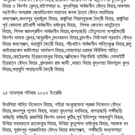
বিহার ও বিদর্শন কেন্দ্র,বাইশপাড়া ড. বুদ্ধপ্রিয় সার্বজনীন বৌদ্ধ বিহার,লাকসাম
বড়ইগাঁও সংঘরাজ জ্যোতিঃপাল মহাথের কনক চৈত্য বৌদ্ধ মহাবিহার
কমপ্লেক্স,কদলপুর সুধর্মানন্দ বিহার, রাঙ্গুনিয়া শিয়াল্বুক্কা মৈত্রী বিহার, রাঙ্গুনিয়া
পূর্ব কোদালা রাইখালী সার্বজনীন ধর্মাংকুর বিহার, শিলক জেতবন ধাতুচৈত্য
বিহার, শিলক জ্ঞানপ্রদীপ সার্বজনীন বিহার,খাগড়াছড়ি তেঁতুলতলা অগ্রমৈত্রী
বিদর্শন ভাবনা কেন্দ্র,আবুরখীল নন্দনকানন বিহার,চান্দগাঁও নির্বাণধর্ম প্রবর্তন বৌদ্ধ
বিহার কমপ্লেক্স, মহামুনি মৈত্রী বিহার, পাঁচখাইন সার্বজনীন শান্তিকুঞ্জ বিহার,রামু
কাউয়ারখোপ জাদিপাড়া আর্যবংশ বিহার,লোহাগাড়া চরম্বা বিবিবিলা শান্তি
বিহার,কোঠেরপাড় ত্রিরত্নাংকুর বিহার,অক্সিজেন গ্রিণভিউ হাউজিং সোসাইটি
ত্রিরত্ন বৌদ্ধ বিহার ,বান্দরবান রাম জাদী ,ভারত বিহার বুদ্ধগয়া বিমলানন্দ বুদ্ধ
বিহার,মহামুনি পাহাড়তলী মৈত্রী বিহার|
২৫ নভেম্বর শনিবার ২০২৩ ইংরেজি
উদালিয়া শান্তি নিকেতন বিহার, গহিরা অংকুরঘোনা প্রজ্ঞা নিকেতন বৌদ্ধ
বিহার,কদলপুুর শ্মশান বিহার, ভারত বুদ্ধগয়া বনবিহার, খাগড়াছড়ি লক্ষীছড়ি
বর্মাছড়ি বর্মাছড়ি রাজগিরি বিদর্শন ভাবনা কুঠির,পূর্ব ইদিলপুর শাক্যমুণি বিহার,
উখিয়া মধ্যরত্না রত্নাংকুর বিহার, উখিয়া কুতুপালং ধর্মাংকুর বিহার, সাজেক বন
বিহার, মুরাদপুর প্রজ্ঞাতিষ্য বৌদ্ধ বিহার কমপ্লেক্স, লক্ষীছড়ি মংহ্লাপাড়া