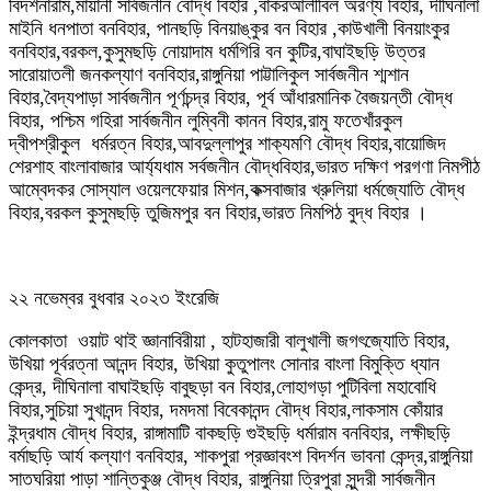
বিদর্শনারাম,মায়ানী সার্বজনীন বৌদ্ধ বিহার ,বাকরআলীবিল অরণ্য বিহার, দীঘিনালা
মাইনি ধনপাতা বনবিহার, পানছড়ি বিনয়াঙ্কুর বন বিহার ,কাউখালী বিনয়াংকুর
বনবিহার,বরকল,কুসুমছড়ি নোয়াদাম ধর্মগিরি বন কুটির,বাঘাইছড়ি উত্তর
সারোয়াতলী জনকল্যাণ বনবিহার,রাঙ্গুনিয়া পাট্টালিকুল সার্বজনীন শ্মশান
বিহার,বৈদ্যপাড়া সার্বজনীন পূর্ণচন্দ্র বিহার, পূর্ব আঁধারমানিক বৈজয়ন্তী বৌদ্ধ
বিহার, পশ্চিম গহিরা সার্বজনীন লুম্বিনী কানন বিহার,রামু ফতেখাঁরকুল
দ্বীপশ্রীকুল ধর্মরত্ন বিহার,আবদুল্লাপুর শাক্যমণি বৌদ্ধ বিহার,বায়োজিদ
শেরশাহ বাংলাবাজার আর্য্যধাম সর্বজনীন বৌদ্ধবিহার,ভারত দক্ষিণ পরগণা নিমপীঠ
আম্বেদকর সোস্যাল ওয়েলফেয়ার মিশন,কক্সবাজার খ্রুলিয়া ধর্মজ্যোতি বৌদ্ধ
বিহার,বরকল কুসুমছড়ি তুজিমপুর বন বিহার,ভারত নিমপিঠ বুদ্ধ বিহার ।
২২ নভেম্বর বুধবার ২০২৩ ইংরেজি
কোলকাতা ওয়াট থাই জ্ঞানাবিরীয়া , হাটহাজারী বালুখালী জগৎজ্যোতি বিহার,
উখিয়া পূর্বরত্না আনন্দ বিহার, উখিয়া কুতুপালং সোনার বাংলা বিমুক্তি ধ্যান
কেন্দ্র, দীঘিনালা বাঘাইছড়ি বাবুছড়া বন বিহার,লোহাগড়া পুটিবিলা মহাবোধি
বিহার,সুচিয়া সুখানন্দ বিহার, দমদমা বিবেকানন্দ বৌদ্ধ বিহার,লাকসাম কোঁয়ার
ইন্দ্রধাম বৌদ্ধ বিহার, রাঙ্গামাটি বাকছড়ি গুইছড়ি ধর্মারাম বনবিহার, লক্ষীছড়ি
বর্মাছড়ি আর্য কল্যাণ বনবিহার, শাকপুরা প্রজ্ঞাবংশ বিদর্শন ভাবনা কেন্দ্র,রাঙ্গুনিয়া
সাতঘরিয়া পাড়া শান্তিকুঞ্জ বৌদ্ধ বিহার, রাঙ্গুনিয়া ত্রিপুরা সুন্দরী সার্বজনীন