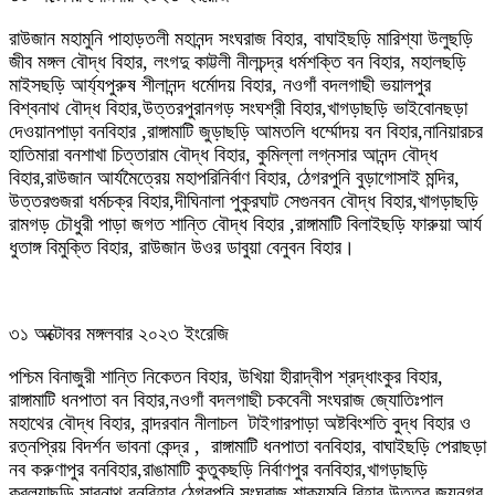
রাউজান মহামুনি পাহাড়তলী মহানন্দ সংঘরাজ বিহার, বাঘাইছড়ি মারিশ্যা উলুছড়ি
জীব মঙ্গল বৌদ্ধ বিহার, লংগদু কাট্টলী নীলচন্দ্র ধর্মশক্তি বন বিহার, মহালছড়ি
মাইসছড়ি আর্য্যপুরুষ শীলানন্দ ধর্মোদয় বিহার, নওগাঁ বদলগাছী ভয়ালপুর
বিশ্বনাথ বৌদ্ধ বিহার,উত্তরপুরানগড় সংঘশ্রী বিহার,খাগড়াছড়ি ভাইবোনছড়া
দেওয়ানপাড়া বনবিহার ,রাঙ্গামাটি জুড়াছড়ি আমতলি ধর্ম্মোদয় বন বিহার,নানিয়ারচর
হাতিমারা বনশাখা চিত্তারাম বৌদ্ধ বিহার, কুমিল্লা লগ্নসার আনন্দ বৌদ্ধ
বিহার,রাউজান আর্যমৈত্রেয় মহাপরিনির্বাণ বিহার, ঠেগরপুনি বুড়াগোসাই মন্দির,
উত্তরগুজরা ধর্মচক্র বিহার,দীঘিনালা পুকুরঘাট সেগুনবন বৌদ্ধ বিহার,খাগড়াছড়ি
রামগড় চৌধুরী পাড়া জগত শান্তি বৌদ্ধ বিহার ,রাঙ্গামাটি বিলাইছড়ি ফারুয়া আর্য
ধুতাঙ্গ বিমুক্তি বিহার, রাউজান উওর ডাবুয়া বেনুবন বিহার।
৩১ অক্টোবর মঙ্গলবার ২০২৩ ইংরেজি
পশ্চিম বিনাজুরী শান্তি নিকেতন বিহার, উখিয়া হীরাদ্বীপ শ্রদ্ধাংকুর বিহার,
রাঙ্গামাটি ধনপাতা বন বিহার,নওগাঁ বদলগাছী চকবেনী সংঘরাজ জ্যোতিঃপাল
মহাথের বৌদ্ধ বিহার, বান্দরবান নীলাচল টাইগারপাড়া অষ্টবিংশতি বুদ্ধ বিহার ও
রত্নপ্রিয় বিদর্শন ভাবনা কেন্দ্র , রাঙ্গামাটি ধনপাতা বনবিহার, বাঘাইছড়ি পেরাছড়া
নব করুণাপুর বনবিহার,রাঙামাটি কুতুকছড়ি নির্বাণপুর বনবিহার,খাগড়াছড়ি
করল্যাছড়ি সারনাথ বনবিহার,ঠেগরপুনি সংঘরাজ শাক্যমুনি বিহার,উত্তর জয়নগর