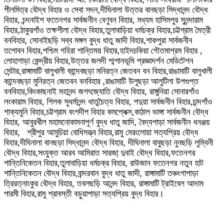
শীলমিত্র বৌদ্ধ বিহার ও সেবা সদন,দীঘিনালা উত্তর বানছড়া সিদ্ধানন্দ বৌদ্ধ
বিহার, চন্দনাইশ ফতেনগর সার্বজনীন বেণুবন বিহার, মধ্যম হাসিমপুর সুনন্দারাম
বিহার,ঠাকুরগাঁও তক্ষশীলা বৌদ্ধ বিহার,তুলাবাড়িয়া ধর্মচক্র বিহার,চট্টগ্রাম মৈত্রী
বনবিহার, সোনাইছড়ি সব্ব মঙ্গল বুদ্ধ ধাতু জাদী বিহার,শাকপুরা সার্বজনীন
তপোবন বিহার,পশ্চিম গহিরা শান্তিময় বিহার,হাইদচকিয়া গৌতমাশ্রম বিহার ,
লোহাগাড়া কেন্দ্রীয় বিহার,উত্তর জলদী শ্মশানভূমি প্রজ্ঞাদর্শন মেডিটেশন
সেন্টার,রাঙ্গামাটি বালুখালী কান্দেবছড়া মনিরত্ন জেতবন বন বিহার,রাঙামাটি বালুখালী
কান্দেবছড়া মুনিরত্ন জেতবন বনবিহার ,রাঙামাটি উলুছড়া আলুটিলা উপগুপ্ত
বনবিহার,কিংকাছনাই মহানন্দ জগৎজ্যোতি বৌদ্ধ বিহার, রাঙ্গুনিয়া সোনারগাঁও
লংকারাম বিহার, শিলক সুধর্মানন্দ ধাতুচৈত্য বিহার, পদুয়া সার্বজনীন বিহার,চান্দগাঁও
শাক্যমুনি বিহার,চট্টগ্রাম বংশদীপ বিহার কমপ্লেক্স,কাঠাল ভাঙ্গা সার্বজনীন বৌদ্ধ
বিহার, আবুরখীল মহামনোকামনাপূর্ণ বুদ্ধ ধাতু জাদি, বৈদ্যপাড়া সার্বজনীন ধনঞ্জয়
বিহার, শ্রীপুর আমুচিয়া বোধিসত্ত্ব বিহার,রামু মেরংলোয়া সত্যপ্রিয় বৌদ্ধ
বিহার,দীঘিনালা বানছড়া সিদ্ধানন্দ বৌদ্ধ বিহার, দীঘিনালা বাবুছড়া নুনছড়ি লুম্বিনী
বৌদ্ধ বিহার,সংযুক্ত আরব আমিরাত সারজা্ দুবাই বৌদ্ধ বিহার,ফতেনগর
শান্তিনিকেতন বিহার,তুলাবাড়িয়া ধর্মচক্র বিহার, রাউজান ফতেনগর নতুন হাট
শান্তিনিকেতন বৌদ্ধ বিহার,বান্দরবান বুদ্ধ ধাতু জাদী, রাঙ্গামাটি তঞ্চংগাপাড়া
ত্রিরত্নাংকুর বৌদ্ধ বিহার, তবলছড়ি আনন্দ বিহার, রাঙ্গামাটি ট্রাইবেল আদাম
পারমী বিহার,রামু শ্রাবস্তী বড়ুয়াপাড়া সত্যপ্রিয় বুদ্ধ বিহার।