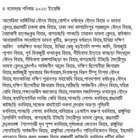
৪ নভেম্বর শনিবার ২০২৩ ইংরেজি
আমেরিকা ভার্জিনিয়া বৌদ্ধ বিহার,বোস্টন ধর্মচক্র বৌদ্ধ বিহার ও ভাবনা
কেন্দ্র,রাঙামাটি চাকমা রাজ বিহার, ঢাকা নদ্দা কালাচাঁদপুর প্রজ্ঞানন্দ বৌদ্ধ বিহার,
খৈয়াখালী রত্নাঙ্কুর বিহার, খাগড়াছড়ি পানছড়ি তারাবন ভাবনা কেন্দ্র, রাউজান
আধারমানিক সদ্ধর্মালো ভাবনা কুটির, রুদ্রপুর ধর্মরত্ন বিহার,উখিয়া দক্ষিণ
বরবিল ধর্মরক্ষিত মনচা বিহার, উখিয়া রেজু বড়ইতলি সম্পদ জাদি, বিনাজুরি
শ্মশান বিহার, পূর্ব বিনাজুরী ধম্মাংকুর বিহার, দীঘিনালা উত্তর বানছড়া সিদ্ধানন্দ
বৌদ্ধ বিহার, দীঘিনালা রাঙ্গাপানিছড়া বন বিহার,খাগড়াছড়ি ইটছড়ি মৈত্রীপুর
ভাবনা কেন্দ্র,চান্দগাঁও সার্বজনীন আনন্দ বিহার, দক্ষিণ ছিলোনীয়া জিনারাম
বিহার,জামিজুরী সুমনাচার বিদর্শনারাম,দিনাজপুর বিরল টিম্পু তিগ্যা বৌদ্ধ
বিহার,সাতকানিয়া দক্ষিণ পুরানগড় মহাবোধি বিহার,পান্থশালা ধর্মাংকুর বৌদ্ধ
বিহার,দক্ষিণ ছিলোনীয়া জিনারাম বিহার,লাঠিছড়ি সার্বজনীন বৌদ্ধ বিহার,গহিরা
বোধি বিহার,লক্ষনেরখীল জ্ঞানোদয় বিহার,লাকসাম মজলিশপুর ধম্মাংকুর বৌদ্ধ
বিহার,ক্যালিফোর্নিয়া লংবিচ বোধি বিহার,পানছড়ি লোগাং বনবিহার,রাঙামাটি
কাটাছড়ি বনবিহার,সাজেক বাঘাইহাট শুকনা নন্দরাম অরণ্য লুম্বিনী
বনবিহার,পানছড়ি লোগাং বনবিহার,নানিয়াচর ১৪মাইল করুণা বনবিহার, রাঙ্গুনিয়া
রৈসাবিলি বনবিহার, খাগড়াছড়ি ইটছড়ি মৈত্রীপুর ভাবনা কেন্দ্র, রাঙামাটি
বন্দুকভাঙ্গা শৈলেশ্বরী মূখ পুষ্প বনবিহার,পূর্বগুজরা জেতবন বিহার, রাঙ্গুনিয়া
সোনাইছড়ি সার্বজনীন বিহার, রাঙ্গুনিয়া সোনারগাঁও শান্তিনিকেতন বিহার, ইছামতি
ধাতুরত্ন বিহার,করল সুমঙ্গল বিহার,রাঙ্গামাটি কাটাছড়ি বনবিহার,পটিয়া বরিয়া