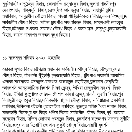
মুকুটনাইট ধাতুচৈত্য বিহার, কোলাগাঁও রত্নাংকুর বিহার,জুলদা শাহমীরপুর
দেয়াংপাহাড় শাক্যমুনি বিহার,চরণদ্বীপ জ্ঞানাঙ্কুর বিহার, মহামুনি মন্দির
মহাবিহার, আবুরখীল গৌতম বিহার, পদুয়া শান্তিনিকেতন বিহার,করল বিশুদ্ধানন্দ
সার্বজনীন বৌদ্ধ বিহার, দক্ষিন চান্দগাঁও সদ্ধর্মরত্ন বিহার, মহেশখালী নবাংকুর
বিহার,চট্টগ্রাম সংঘরাজ সারমেধ বৌদ্ধ বিহার ও কমপ্লেক্স ,নানুপুর চন্দ্রজ্যোতি
বিহার, ভারত শামনগর জগদ্দল বুদ্ধ বিহার।
১১ নভেম্বর শনিবার ২০২৩ ইংরেজি
জোবরা সুগত বিহার,চট্টগ্রাম মহানগর সার্বজনীন বৌদ্ধ বিহার, চট্টগ্রাম বন্দর
বৌদ্ধ বিহার, বাঁশখালী পুঁইছড়ি চন্দ্রজ্যোতি বিহার , চাঁন্দগাও শ্যামলী আবাসিক
এলাকা সংঘনায়ক শুদ্ধানন্দ-রাজগুরু অভয়ানন্দ মহাবিহার,বান্দরবান লেমুঝিড়ি
জ্ঞানদর্শন আন্তর্জাতিক বিদর্শন শিক্ষা কেন্দ্র, উখিয়া রেজুরখীল সদ্ধর্ম বিকাশ
বিহার, উখিয়া কুতুপালং গোল্ডেন টেম্পল ভাবনা কেন্দ্র,মায়ানী সুদর্শন বিহার,পূর্ব
বিনাজুরী রত্নাংকুর বিহার,মানিকছড়ি নালান্দা বৌদ্ধ বিহার, নানিয়ারচর তক্ষশিলা
বনবিহার,দীঘিনালা বটতলী ধুতাংগটিলা বনবিহার,ভূজপুর পশ্চিম খৈয়া শ্মশান বিহার,
মহালছড়ি মিলনপুর বন বিহার,পশ্চিম শিলক সার্বজনীন বৌদ্ধ বিহার,পূর্ব জোয়ারা
সন্তোষ বিহার, দক্ষিন জোয়ারা পরমানন্দ বিহার, চন্দনাইশ ফতেনগর উত্তর সুনীতি
বিহার,রংপুর সদর হিরোশি জে এস ফুকুই বৌদ্ধ বিহার,মায়ানী সুদর্শন
বিহার,বায়েজিদ থানা কেন্দ্রীয় শান্তিকুঞ্জ বৌদ্ধ বিহার,ভূজপুর উত্তর সুন্দরপুর