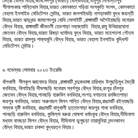
মৈত্রী বৌদ্ধ বিহার,জামসেদপুর (ভারত) বৌদ্ধবিহার,নানুপুর নিশ্চিন্তাপুর
শীলালংকার শান্তিধাম বিহার,ভারত কোলকাতা গড়িয়া সংস্কৃতি সংসদ, কোলকাতা
বেহালা ইনসাইড মেডিটেশন সেন্টার, ভারত জলপাইগুড়ি নাগড়াকাটা বুদ্ধ জয়ন্তী
বিহার,ভারত ঝাড়খন্ড জামশেদপুর বোধি সোসাইটি ,রাঙ্গামাটি অগৈইয়াছড়ি মনোরম
বৌদ্ধ বিহার, রাঙ্গামাটি জীবতলী হেডপাড়া নবজ্যোতি বিহার,রামু উখিয়ারঘোনা
জেতবন বৌদ্ধ বিহার,ভারত রিষড়া ধর্মোদয় বুদ্ধ বিহার, ভারত মহেশতলা গৌতম
বিহার, ভারত রামপুর শাক্যমুনি বৌদ্ধ বিহার, ভারত বেহালা ইনসাইড বুদ্ধিস্ট
মেডিটেশন সেন্টার।
৬ নভেম্বর সোমবার ২০২৩ ইংরেজি
বাঁশখালী শীলকূপ জ্ঞানোদয় বিহার ,রাঙ্গামাটি বন্দুকভাঙ্গা চারিখ্যং উলুছড়িমুখ মৈত্রী
বনবিহার, বিলাইছড়ি দীঘলছড়ি মনোরম স্বর্গপুর বৌদ্ধ বিহার,রংপুর চাঁনপুর
জেতবন বৌদ্ধ বিহার,পানছড়ি হারুবিল বনবিহার,লংগদু বগাচতর রনজিতপাড়া
জয়পুর বনবিহার, ভারত অরুনাচল মিলন শান্তি বৌদ্ধ বিহার,রাঙামটি রইন্যাছড়ি
সম্যক দৃষ্টি বনবিহার, রাঙামাটি বালুখালী দুত্তাংপাড়া জয়পুর শাখা বনবিহার,
পানছড়ি হারুবিল বনবিহার, কুমিল্লা বরুরা ঘোষপা ধর্মাংকুর বৌদ্ধ বিহার,দীঘিনালা
মধ্যম বানছড়া মিলন বৌদ্ধ বিহার, দীঘিনালা ডুলুছড়া তারাবুনিয়া নন্দনকানন
বৌদ্ধ বিহার,ভারত চাকদা বুদ্ধরত্ন বিহার।