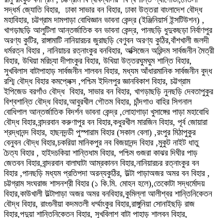
সদ্ধর্ম জ্যোতি বিহার, ঢাকা সাভার বন বিহার, ঢাকা উত্তরা বাংলাদেশ বৌদ্ধ
মহাবিহার, চট্টগ্রাম দামপাড়া বোধিজ্ঞান ভাবনা কেন্দ্র (ইঞ্জিনিয়ার্স ইন্সটিউশন) ,
খাগড়াছড়ি আলুটিলা আন্তর্জাতিক বন ভাবনা কেন্দ্র, পানছড়ি ধুদুকছড়া নির্বাণপুর
অরণ্য কুটির, রাঙ্গামাটি নানিয়ারচর জুরাছড়ি বেণুবন অরণ্য কুঠির,বাঁশখালী জলদী
ধর্মরত্ন বিহার , নানিয়াচর রত্নাংকুর বনবিহার, অক্সিজেন অরিন্দম সার্বজনীন মৈত্রী
বিহার, উখিয়া মরিচ্যা দীপাংকুর বিহার, উখিয়া উত্তরঘুমঘুম শান্তি বিহার,
সুখবিলাস বাটাপাহাড় সার্বজনীন শালবন বিহার, মধ্যম আঁধারমানিক সার্বজনীন বুদ্ধ
রশ্মি বৌদ্ধ বিহার কমপ্লেক্স ,পশ্চিম ইদিলপুর জ্ঞানবিকাশ বিহার, চট্টগ্রাম
ইপিজেড বরগাঁও বৌদ্ধ বিহার, সাভার বন বিহার, খাগড়াছড়ি নুনছড়ি দেবতাপুকুর
বিশ্বশান্তি বৌদ্ধ বিহার,আবুরখীল গৌতম বিহার, চাঁন্দগাও বাহির সিগনাল
বোধিপাল আন্তর্জাতিক বিদর্শন ভাবনা কেন্দ্র ,লোহাগাড়া খুসাঙ্গের পাড়া মহাবোধি
বৌদ্ধ বিহার,বান্দরবান করুণাপুর বন বিহার,কধুরখীল মারজিন বিহার, পূর্ব জোয়ারা
শ্রদ্ধানন্দ বিহার, হাছনদন্ডী পুস্পারাম বিহার (সকাল বেলা) ,রংপুর মিঠাপুকুর
বেনুবন বৌদ্ধ বিহার,চকরিয়া মানিকপুর নব বিজয়ানন্দ বিহার ,মুকুট নাইট ধাতু
চৈত্য বিহার , হাইদচকিয়া শান্তিধাম বিহার, পশ্চিম গুজরা কাঝর দিঘীর পাড়
জেতবন বিহার,বান্দরবান বালাঘাটা আম্রকানন বিহার,নানিয়ারচর রত্নাংকুর বন
বিহার ,পানছড়ি মধ্যম প্রতিপদা অরন্যকুঠির, উল্টা পাড়াঅজর অমর বন বিহার ,
চট্টগ্রাম সংঘরাজ শাসনশ্রী বিহার (১ কি.মি. মোহন হলে),তেকোটা সদ্ধর্মোদয়
বিহার,কাউখালী উল্টাপাড়া অজর অমর বনবিহার,কুমিল্লা আলীশ্বর শান্তিনিকেতন
বৌদ্ধ বিহার, রাংগুনীয়া কদমতলী ধর্ম্মাংকুর বিহার,রাঙ্গুনিয়া সোনাইছড়ি রাজ
বিহার,পদুয়া শান্তিনিকেতন বিহার, সুখবিলাশ বাটা পাহাড় শালবন বিহার,