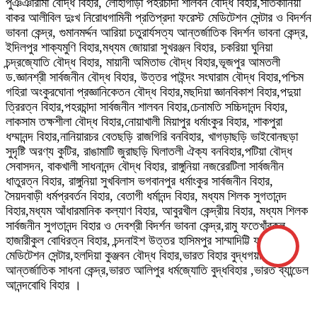
পুঞঞারামা বৌদ্ধ বিহার, লোহাগাড়া পহরচাঁদা শালবন বৌদ্ধ বিহার,সাতকানিয়া
বাকর আলীবিল দুঃখ নিরোধগামিনী প্রতিপ্রদা ফরেস্ট মেডিটেশন সেন্টার ও বিদর্শন
ভাবনা কেন্দ্র, গুমানমর্দ্দন আরিয়া চতুরার্যসত্য আন্তর্জাতিক বিদর্শন ভাবনা কেন্দ্র,
ইদিলপুর শাক্যমুণি বিহার,মধ্যম জোয়ারা সুখরঞ্জন বিহার, চকরিয়া ঘুনিয়া
চন্দ্রজ্যোতি বৌদ্ধ বিহার, মায়ানী অমিতাভ বৌদ্ধ বিহার,ভূজপুর আমতলী
ড.জ্ঞানশ্রী সার্বজনীন বৌদ্ধ বিহার, উত্তর পাইন্দং সংঘারাম বৌদ্ধ বিহার,পশ্চিম
গহিরা অংকুরঘোনা প্রজ্ঞানিকেতন বৌদ্ধ বিহার,মছদিয়া জ্ঞানবিকাশ বিহার,পদুয়া
ত্রিরত্ন বিহার,পহরচান্দা সার্বজনীন শালবন বিহার,চেনামতি সচ্চিদানন্দ বিহার,
লাকসাম তক্ষশীলা বৌদ্ধ বিহার,নোয়াখালী মিয়াপুর ধর্মাংকুর বিহার, শাকপুরা
ধম্মানন্দ বিহার,নানিয়ারচর বেতছড়ি রাজগিরি বনবিহার, খাগড়াছড়ি ভাইবোনছড়া
সুদৃষ্টি অরণ্য কুটির, রাঙামাটি জুরাছড়ি ঘিলাতলী ঐক্য বনবিহার,পটিয়া বৌদ্ধ
সেবাসদন, বাকখালী সাধনানন্দ বৌদ্ধ বিহার, রাঙ্গুনিয়া নজরেরটিলা সার্বজনীন
ধাতুরত্ন বিহার, রাঙ্গুনিয়া সুখবিলাস ভগবানপুর ধর্মাংকুর সার্বজনীন বিহার,
সৈয়দবাড়ী ধর্মপ্রবর্তন বিহার, বেতাগী ধর্মানন্দ বিহার, মধ্যম শিলক সুগতানন্দ
বিহার,মধ্যম আঁধারমানিক কল্যাণ বিহার, আবুরখীল কেন্দ্রীয় বিহার, মধ্যম শিলক
সার্বজনীন সুগতানন্দ বিহার ও দেবশ্রী বিদর্শন ভাবনা কেন্দ্র,রামু ফতেখাঁরকুল
হাজারীকুল বোধিরত্ন বিহার, চন্দনাইশ উত্তর হাসিমপুর সাম্মাদিট্টি ফরেস্ট
মেডিটেশন সেন্টার,হলদিয়া কুঞ্জবন বৌদ্ধ বিহার,ভারত বিহার বুদ্ধগয়া
আন্তর্জাতিক সাধনা কেন্দ্র,ভারত আলিপুর ধর্মজ্যোতি বুদ্ধবিহার ,ভারত ব্যান্ডেল
আনন্দবোধি বিহার ।