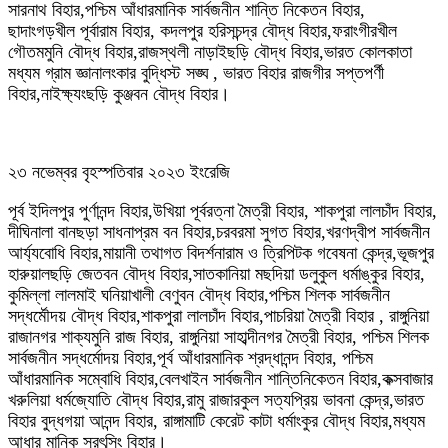
সারনাথ বিহার,পশ্চিম আঁধারমানিক সার্বজনীন শান্তি নিকেতন বিহার,
ছাদাংগড়খীল পূর্বারাম বিহার, কদলপুর হরিসচন্দ্র বৌদ্ধ বিহার,ফরাংগীরখীল
গৌতমমুনি বৌদ্ধ বিহার,রাজস্থলী নাড়াইছড়ি বৌদ্ধ বিহার,ভারত কোলকাতা
মধ্যম গ্রাম জ্ঞানালংকার বুদ্ধিস্ট সঙ্ঘ , ভারত বিহার রাজগীর সপ্তপর্ণী
বিহার,নাইক্ষ্যংছড়ি কুঞ্জবন বৌদ্ধ বিহার।
২৩ নভেম্বর বৃহস্পতিবার ২০২৩ ইংরেজি
পূর্ব ইদিলপুর পুর্ণানন্দ বিহার,উখিয়া পূর্বরত্না মৈত্রী বিহার, শাকপুরা লালচাঁদ বিহার,
দীঘিনালা বানছড়া সাধনাপ্রম বন বিহার,চরবরমা সুগত বিহার,খরণদ্বীপ সার্বজনীন
আর্য্যবোধি বিহার,মায়ানী তথাগত বিদর্শনারাম ও ত্রিপিটক গবেষনা কেন্দ্র,ভূজপুর
হারুয়ালছড়ি জেতবন বৌদ্ধ বিহার,সাতকানিয়া মছদিয়া ডলুকুল ধর্মাঙ্কুর বিহার,
কুমিল্লা লালমাই ঘনিয়াখালী বেণুবন বৌদ্ধ বিহার,পশ্চিম শিলক সার্বজনীন
সদ্ধর্মৌদয় বৌদ্ধ বিহার,শাকপুরা লালচাঁদ বিহার,পাচরিয়া মৈত্রী বিহার , রাঙ্গুনিয়া
রাজানগর শাক্যমুনি রাজ বিহার, রাঙ্গুনিয়া সাহাব্দীনগর মৈত্রী বিহার, পশ্চিম শিলক
সার্বজনীন সদ্ধর্মোদয় বিহার,পূর্ব আঁধারমানিক শ্রদ্ধানন্দ বিহার, পশ্চিম
আঁধারমানিক সম্বোধি বিহার,বেলখাইন সার্বজনীন শান্তিনিকেতন বিহার,কক্সবাজার
খরুলিয়া ধর্মজ্যোতি বৌদ্ধ বিহার,রামু রাজারকুল সত্যপ্রিয় ভাবনা কেন্দ্র,ভারত
বিহার বুদ্ধগয়া আনন্দ বিহার, রাঙ্গামাটি কেরেট কাটা ধর্মাংকুর বৌদ্ধ বিহার,মধ্যম
আধার মানিক সুরৎসিং বিহার।