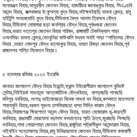
মনোরঞ্জন বিহার,আবুরখীল জেতবন বিহার, হাজারীচর জ্ঞানাঙ্কুর বিহার, সিএণ্ডবি
আনন্দ বিহার, কক্সবাজার উ:কুশল্যা বুদ্ধ বিহার,নাইক্ষ্যইছড়ি ভাবনা কেন্দ্র, রামু
হাইটুপি সংঘজ্যোতি বুদ্ধ বিহার,দীঘিনালা বৈদ্য আদাম ত্রিসংঘ বৌদ্ধ
বিহার,দীঘিনালা মোষমারা ছড়া জনপ্রিয় বৌদ্ধ বিহার,পূর্বগুজরা জেতবন
বিহার,ভারত দত্তপুর জেতবন বিহার পরিষদ, রাঙ্গামাটি টেকনিক্যাল পাড়া
ওঅনমিয়ং ভাবনা কেন্দ্র,বেতবুনিয়া কাউখালি মধ্যম মনাই পাড়া “শান্তিময় বৌদ্ধ
বিহার ,ভারত সোদপুর বৌদ্ধ রত্নাংকুর বিহার, ভারত রিষড়া জেতবন বিহার,পূর্ব
রাজানগর শান্তি নিকেতন বিহার।
৫ নভেম্বর রবিবার ২০২৩ ইংরেজি
কানাডা বাংলাদেশ বৌদ্ধ বিহার টরেন্টো,ফ্রান্স ইউরোপীয়ান বাংলাদেশ বুড্ডিষ্ট
সেন্টার,নিউইয়র্ক সাধনানন্দ আন্তর্জাতিক বৌদ্ধবিহার, খাগড়াছড়ি পানছড়ি
মনিপুর বনবিহার, লংগদু ভাইবোনছড়া বিবেক সাধনা বন বিহার,কলকাতা মহেশতলা
শাক্যমুনি বিহার,বরকল সুভলং চাপকিয়াছড়া ধাম্মা সিদ্ধি কারাম বৌদ্ধ
বিহার,সিরাজগঞ্জ ক্ষিরপোতা আনন্দ বৌদ্ধ বিহার, ভারত মেজোরাম ভূ-জয়ন্তী
বনবিহার, রাঙামাটি মোরঘোনা বড়াদাম বনভান্তের স্মৃতি চৈত্য,জুরাছড়ি শিলছড়ি
বনবিহার,লামা পোয়াংপাড়া জেতবন বিহার,রাঙ্গুনিয়া পাট্রালীকুল আনন্দারাম বিহার,
নাইখাইন সন্তোষালয় বিহার,রামু উখিয়ারঘোনা জেতবন বিহার,দীঘিনালা কবাখালী