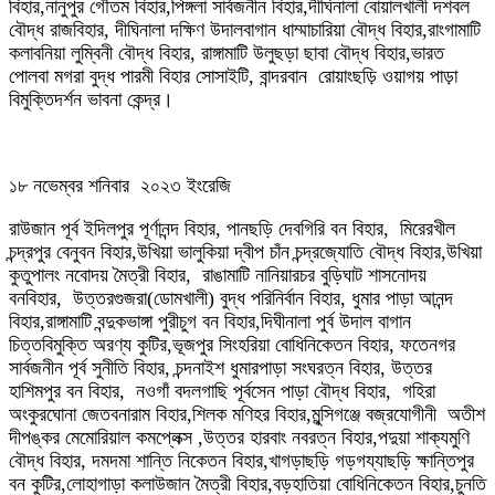
বিহার,নানুপুর গৌতম বিহার,পিঙ্গলা সার্বজনীন বিহার,দীঘিনালা বোয়ালখালী দশবল
বৌদ্ধ রাজবিহার, দীঘিনালা দক্ষিণ উদালবাগান ধাম্মাচারিয়া বৌদ্ধ বিহার,রাংগামাটি
কলাবনিয়া লুম্বিনী বৌদ্ধ বিহার, রাঙ্গামাটি উলুছড়া ছাবা বৌদ্ধ বিহার,ভারত
পোলবা মগরা বুদ্ধ পারমী বিহার সোসাইটি, বান্দরবান রোয়াংছড়ি ওয়াগয় পাড়া
বিমুক্তিদর্শন ভাবনা কেন্দ্র।
১৮ নভেম্বর শনিবার ২০২৩ ইংরেজি
রাউজান পূর্ব ইদিলপুর পূর্ণানন্দ বিহার, পানছড়ি দেবগিরি বন বিহার, মিরেরখীল
চন্দ্রপুর বেনুবন বিহার,উখিয়া ভালুকিয়া দ্বীপ চাঁন চন্দ্রজ্যোতি বৌদ্ধ বিহার,উখিয়া
কুতুপালং নবোদয় মৈত্রী বিহার, রাঙামাটি নানিয়ারচর বুড়িঘাট শাসনোদয়
বনবিহার, উত্তরগুজরা(ডোমখালী) বুদ্ধ পরিনির্বান বিহার, ধুমার পাড়া আনন্দ
বিহার,রাঙ্গামাটি বন্দুকভাঙ্গা পুরীচুগ বন বিহার,দিঘীনালা পুর্ব উদাল বাগান
চিত্তবিমুক্তি অরণ্য কুটির,ভূজপুর সিংহরিয়া বোধিনিকেতন বিহার, ফতেনগর
সার্বজনীন পূর্ব সুনীতি বিহার, চন্দনাইশ ধুমারপাড়া সংঘরত্ন বিহার, উত্তর
হাশিমপুর বন বিহার, নওগাঁ বদলগাছি পূর্বসেন পাড়া বৌদ্ধ বিহার, গহিরা
অংকুরঘোনা জেতবনারাম বিহার,শিলক মণিহর বিহার,মুন্সিগঞ্জে বজ্রযোগীনী অতীশ
দীপঙ্কর মেমোরিয়াল কমপ্লেক্স ,উত্তর হারবাং নবরত্ন বিহার,পদুয়া শাক্যমুণি
বৌদ্ধ বিহার, দমদমা শান্তি নিকেতন বিহার,খাগড়াছড়ি গড়গয্যাছড়ি ক্ষান্তিপুর
বন কুটির,লোহাগাড়া কলাউজান মৈত্রী বিহার,বড়হাতিয়া বোধিনিকেতন বিহার,চুনতি