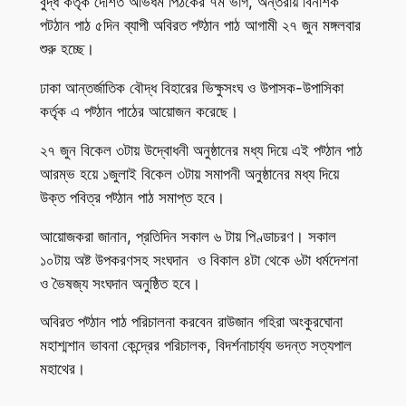
বুদ্ধ কর্তৃক দেশিত অভিধর্ম পিঠকের ৭ম ভাগ, অন্তরায় বিনাশক
পটঠান পাঠ ৫দিন ব্যাপী অবিরত পট্ঠান পাঠ আগামী ২৭ জুন মঙ্গলবার
শুরু হচ্ছে।
ঢাকা আন্তর্জাতিক বৌদ্ধ বিহারের ভিক্ষুসংঘ ও উপাসক-উপাসিকা
কর্তৃক এ পট্ঠান পাঠের আয়োজন করেছে।
২৭ জুন বিকেল ৩টায় উদ্বোধনী অনুষ্ঠানের মধ্য দিয়ে এই পট্ঠান পাঠ
আরম্ভ হয়ে ১জুলাই বিকেল ৩টায় সমাপনী অনুষ্ঠানের মধ্য দিয়ে
উক্ত পবিত্র পট্ঠান পাঠ সমাপ্ত হবে।
আয়োজকরা জানান, প্রতিদিন সকাল ৬ টায় পিণ্ডাচরণ। সকাল
১০টায় অষ্ট উপকরণসহ সংঘদান ও বিকাল ৪টা থেকে ৬টা ধর্মদেশনা
ও ভৈষজ্য সংঘদান অনুষ্ঠিত হবে।
অবিরত পট্ঠান পাঠ পরিচালনা করবেন রাউজান গহিরা অংকুরঘোনা
মহাশ্মশান ভাবনা কেন্দ্রের পরিচালক, বিদর্শনাচার্য্য ভদন্ত সত্যপাল
মহাথের।