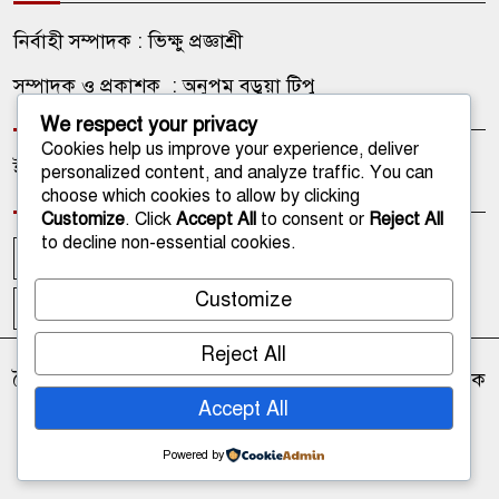
নির্বাহী সম্পাদক : ভিক্ষু প্রজ্ঞাশ্রী
সম্পাদক ও প্রকাশক : অনুপম বড়ুয়া টিপু
We respect your privacy
Cookies help us improve your experience, deliver
ইমেইল: onlinetathagata@gmail.com
personalized content, and analyze traffic. You can
choose which cookies to allow by clicking
Customize
. Click
Accept All
to consent or
Reject All
to decline non-essential cookies.
আপলোডকারী
আমাদের কথা
আমাদের পরিবার
Customize
ফটোগ্যালারী
ভিডিও গ্যালারী
Reject All
দৈনন্দিন বৌদ্ধিক জীবন চর্চা ও সমসাময়িক বিষয়বস্তু ভিত্তিক এক
অনন্য অনলাইন নিউজ পোর্টাল
Accept All
Theme Developed BY
ThemesBazar.Com
Powered by