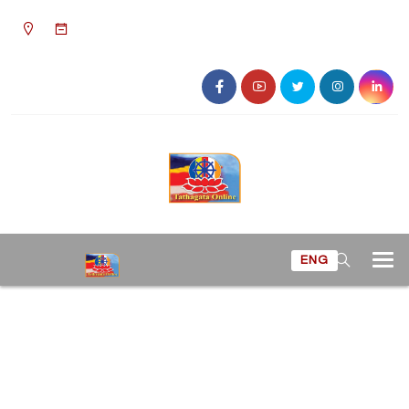
১০:১০ পূর্বাহ্ন, সোমবার, ১০ অগাস্ট ২০২৬, ২৬
শ্রাবণ ১৪৩৩ বঙ্গাব্দ
ENG