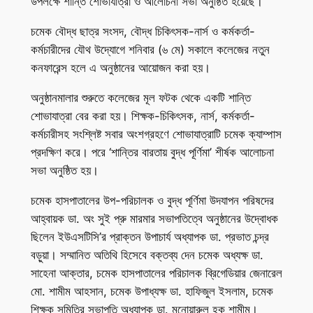
উপলক্ষে শান্তি শোভাযাত্রা ও আলোচনা সভা অনুষ্ঠিত হয়েছে।
চমেক বৌদ্ধ ছাত্র সংসদ, বৌদ্ধ চিকিৎসক-নার্স ও কর্মকর্তা-
কর্মচারীদের যৌথ উদ্যোগে শনিবার (৬ মে) সকালে কলেজের নতুন
কনফারেন্স হলে এ অনুষ্ঠানের আয়োজন করা হয়।
অনুষ্ঠানমালার শুরুতে কলেজের মূল ফটক থেকে একটি শান্তি
শোভাযাত্রা বের করা হয়। শিক্ষক-চিকিৎসক, নার্স, কর্মকর্তা-
কর্মচারীসহ সংশ্লিষ্ট সবার অংশগ্রহণে শোভাযাত্রাটি চমেক ক্যাম্পাস
প্রদক্ষিণ করে। পরে ‘শান্তির বারতায় বুদ্ধ পূর্ণিমা’ শীর্ষক আলোচনা
সভা অনুষ্ঠিত হয়।
চমেক হাসপাতালের উপ-পরিচালক ও বুদ্ধ পূর্ণিমা উদযাপন পরিষদের
আহ্বায়ক ডা. অং সুই প্রু মারমার সভাপতিত্বে অনুষ্ঠানের উদ্বোধক
ছিলেন ইউএসটিসি’র প্রাক্তন উপাচার্য অধ্যাপক ডা. প্রভাত চন্দ্র
বড়ুয়া। সম্মানিত অতিথি হিসেবে বক্তব্য দেন চমেক অধ্যক্ষ ডা.
সাহেনা আক্তার, চমেক হাসপাতালের পরিচালক ব্রিগেডিয়ার জেনারেল
মো. শামীম আহসান, চমেক উপাধ্যক্ষ ডা. হাফিজুল ইসলাম, চমেক
শিক্ষক সমিতির সভাপতি অধ্যাপক ডা. মনোয়ারুল হক শামীম।