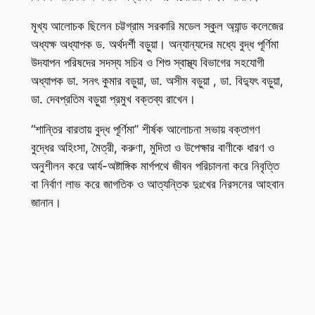
মূখ্য আলোচক ছিলেন চট্টগ্রাম সরকারি মডেল স্কুল অ্যান্ড কলেজের
অধ্যক্ষ অধ্যাপক ড. অর্থদর্শী বড়ুয়া। অন্যান্যদের মধ্যে বুদ্ধ পূর্ণিমা
উদযাপন পরিষদের সদস্য সচিব ও শিশু স্বাস্থ্য বিভাগের সহযোগী
অধ্যাপক ডা. সনৎ কুমার বড়ুয়া, ডা. অসীম বড়ুয়া , ডা. বিদ্যুৎ বড়ুয়া,
ডা. দেবপ্রতিম বড়ুয়া প্রমুখ বক্তব্য রাখেন।
“শান্তির বারতায় বুদ্ধ পূর্ণিমা” শীর্ষক আলোচনা সভায় বক্তাগণ
বুদ্ধের অহিংসা, মৈত্রী, করুণা, মুদিতা ও উপেক্ষার বাণীকে ধারণ ও
অনুশীলন করে আর্য-অষ্টাঙ্গিক মার্গপথে জীবন পরিচালনা করে নিবৃত্তি
বা নির্বাণ লাভ করে জাগতিক ও আত্যন্তিক দুঃখের নিরসনের আহবান
জানান।