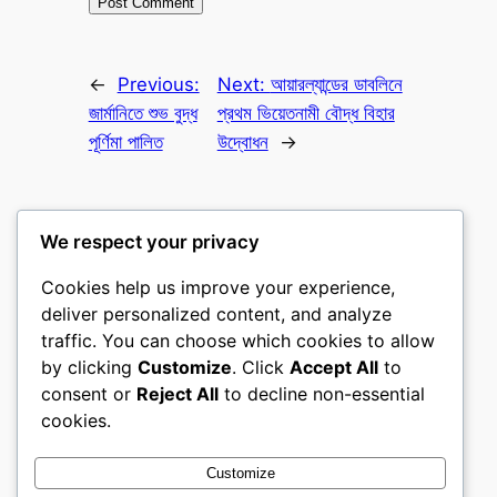
←
Previous:
Next:
আয়ারল্যান্ডের ডাবলিনে
জার্মানিতে শুভ বুদ্ধ
প্রথম ভিয়েতনামী বৌদ্ধ বিহার
পূর্ণিমা পালিত
উদ্বোধন
→
We respect your privacy
Cookies help us improve your experience,
বুড্ডিস্ট নিউজ পোর্টাল
deliver personalized content, and analyze
traffic. You can choose which cookies to allow
তথাগত অনলাইন
by clicking
Customize
. Click
Accept All
to
consent or
Reject All
to decline non-essential
About
Privacy
Social
cookies.
Team
Privacy Policy
Facebook
History
Terms and Conditions
Instagram
Customize
Careers
Contact Us
Twitter/X