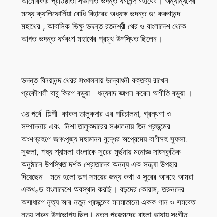
আমেরিকার প্রতিষ্ঠাতা সভাপতি ভদন্ত ধর্মানন্দ মহাথের। অন্যান্যদের
মধ্যে ক্যালিফোর্নিয়া বোধি বিহারের অধ্যক্ষ ভদন্ত ড: করুণানন্দ
মহাথের , আবাসিক ভিক্ষু ভদন্ত রতনশ্রী থের ও বাংলাদেশ থেকে
আগত ভদন্ত ধর্মবংশ মহাথের প্রমূখ উপস্থিত ছিলেন।
ভদন্ত বিনয়ানন্দ থেরর সঞ্চালনায় উদ্বোধনী বক্তব্য রাখেন
প্রকৌশলী বাবু কিরণ বড়ুয়া। ধন্যবাদ জ্ঞাপন করেন অশীতি বড়ুয়া ।
৩য় পর্বে শিল্পী কাকন তালুকদার এর পরিচালনা, গ্রন্থণা ও
সম্পাদনায় এবং নিশা তালুকদারের সঞ্চালনায় তিন প্রজন্মের
অংশগ্রহণে জগৎপূজ্য মহামানব বুদ্ধের অপ্রেমেয় বাণীসহ সুফলা,
সুজলা, শষ্য শ্যামলা বাংলাকে সুরের মূর্ছনায় মনোজ্ঞ সাংস্কৃতিক
অনুষ্ঠানে উপস্থিত দর্শক শ্রোতাদের অনন্য এক সন্ধ্যা উপহার
দিয়েছেন। মনে হলো অল্প সময়ের জন্য কথা ও সুরের আবহে আমরা
একখণ্ড বাংলাদেশে অবস্থান করছি। বড়দের কোরাস, তরুনদের
অসাধারণ নৃত্য আর নতুন প্রজন্মের মনমাতানো একক গান ও সমবেত
নৃত্য দারুন উপভোগ্য ছিল। নতুন প্রজন্মদের বাংলা ভাষায় সংগীত