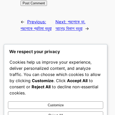
←
Previous:
Next:
পরলোকে ডা.
পরলোকে প্রতিমা বড়ুয়া
আশেন্দু বিকাশ বড়ুয়া
→
We respect your privacy
Cookies help us improve your experience,
বুড্ডিস্ট নিউজ পোর্টাল
deliver personalized content, and analyze
traffic. You can choose which cookies to allow
তথাগত অনলাইন
by clicking
Customize
. Click
Accept All
to
consent or
Reject All
to decline non-essential
About
Privacy
Social
cookies.
Team
Privacy Policy
Facebook
History
Terms and Conditions
Instagram
Customize
Careers
Contact Us
Twitter/X