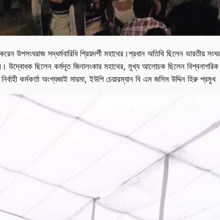
 করেন উপসংঘরাজ সদ্ধর্মবারিধি প্রিয়দর্শী মহাথের।প্রধান অতিথি ছিলেন ভারতীয় সং
। উদ্বোধক ছিলেন কর্মদূত জিনালংকার মহাথের, মূখ্য আলোচক ছিলেন বিশ্বনাগরিক ড. ধ
হী কর্মকর্তা অংগ্যজাই মারমা, ইউপি চেয়ারম্যান বি এম জসিম উদ্দিন হিরু প্রমুখ