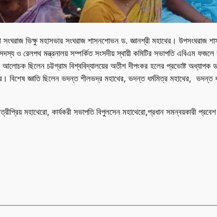
শ সংঘরাজ ভিক্ষু মহাসভার সংঘরাজ শাসনশোভন ড. জ্ঞানশ্রী মহাথের। উপসংঘরাজ শাসনস্
সদস্য ও রেলপথ মন্ত্রনালয় সম্পর্কিত সংসদীয় স্থায়ী কমিটির সভাপতি এবিএম ফজলে কর
খ্য আলোচক ছিলেন চট্টগ্রাম বিশ্ববিদ্যালয়ের অতীশ দীপংকর হলের প্রভোষ্ট অধ্যাপক ড
। বিশেষ জ্ঞাতি ছিলেন ভদন্ত শীলভদ্র মহাথের, ভদন্ত ধর্মমিত্র মহাথের, ভদন্ত ধর্ম
ত্রীপ্রিয় মহাথেরো, কার্যকরী সভাপতি বিপুলসেন মহাথেরো,প্রধান সমন্বয়কারী প্রবেশ বড়