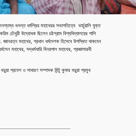
তম্ব ভদন্ত ধর্মপ্রিয় মহাথেরর সভাপতিত্বে ভার্চুয়ালি যুক্ত
িম চৌধুরী উদ্বোধক ছিলেন চট্টগ্রাম বিশ্ববিদ্যালয়ের পালি
. জ্ঞানরত্ন মহাথের, প্রধান ধর্মদেশক হিসেবে উপস্থিত থাকবেন
সেন মহাথের, সদ্ধর্মধারি বিনয়পাল মহাথের, প্রজ্ঞাসারথী
ুয়া প্রবেশ ও সাধারণ সম্পাদক মিন্টু কুমার বড়ুয়া প্রমুখ