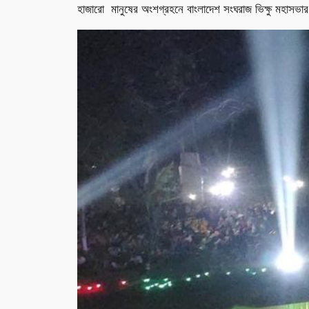
হাজারো মানুষের অংশগ্রহনে বাংলাদেশ সংঘরাজ ভিক্ষু মহাসভার উপসং