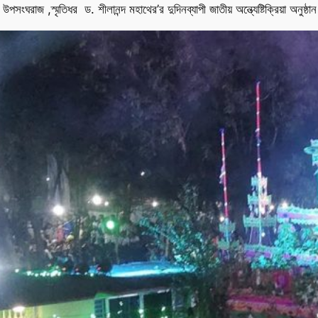
ঘরাজ ,স্মৃতিধর ড. শীলানন্দ মহাথের’র দুদিনব্যাপী জাতীয় অন্ত্যেষ্টিক্রিয়া অনুষ্ঠান