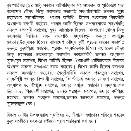
বৃহস্পতিবার (১৪ মার্চ) সকালে অষ্টপরিষ্কার সহ সংঘদান ও স্মৃতিচারণ সভা
বাংলাদেশ বৌদ্ধ ভিক্ষু মহাসভার সভাপতি সদ্ধর্মজ্যোতি ভদন্ত সুনন্দ
মহাথের’র সভাপতিত্বে প্রধান অতিথি ছিলেন সংঘনায়ক প্রিয়শীলি
অধ্যাপক বনশ্রী মহাথের, প্রধান জ্ঞাতি ছিলেন উপসংঘনায়ক সদ্ধর্মরশ্মি
ভদন্ত রতনশ্রী মহাথের, মুখ্য আলোচক ছিলেন বাংলাদেশ বৌদ্ধ ভিক্ষু
মহাসভার সিনিয়র সহ- সভাপতি সদ্ধর্মরত্ন ভদন্ত জ্ঞানানন্দ
মহাথের,উদ্বোধক ছিলেন বাংলাদেশ বৌদ্ধ কৃষ্টি প্রচার সংঘের সভাপতি
ভদন্ত বুদ্ধপ্রিয় মহাথের, প্রধান সদ্ধর্মদেশক ছিলেন বাংলাদেশ বৌদ্ধ
ভিক্ষু মহাসভার ভারপ্রাপ্ত মহাসচিব প্রজ্ঞাবারিধি ভদন্ত অধ্যাপক
সুমেধানন্দ মহাথের, বিশেষ অতিথি ছিলেন খৈয়াখালী ধর্মবিজয়ারাম বিহারের
অধ্যক্ষ ভদন্ত উপঞঞা চক্ক মহাথের। বিশেষ জ্ঞাতি ছিলেন রাজগুরু
ভদন্ত অভয়ানন্দ মহাথের, মৈত্রীবারিধি ভদন্ত পরমানন্দ মহাথের,
সদ্ধর্মশ্রী ভদন্ত বিপসসী মহাথের, বিদর্শনাচার্য ভদন্ত নন্দবংশ মহাথের,
অধ্যাপক ড. উপানন্দ মহাথের, ভদন্ত ধর্মানন্দ মহাথের। সদ্ধর্মদেশক
ছিলেন ড. প্রিয়দর্শী মহাথের, ভদন্ত পরমানন্দ মহাথের, ভদন্ত ধর্মপ্রিয়
মহাথের, ভদন্ত সংঘানন্দ মহাথের,ভদন্ত জ্ঞানবংশ মহাথের, ভদন্ত
সুমেত্তানন্দ থের।
বিকাল ৩ টায় উপসংঘরাজ শ্রুতিধর ড. শীলানন্দ মহাথেরর পবিত্র শবদেহ
বুদ্ধ সংকীর্তন সহকারে রাউজান গ্রাম পরিক্রমা করা হয়।