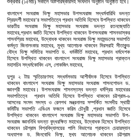
শুক্রবার (১৫মার্চ) সকালে অষ্টপরিষ্কারসহ সংঘদান অনুষ্ঠান অনুষ্ঠিত হবে।
বাংলাদেশ সংঘরাজ ভিক্ষু মহাসভার উপসংঘরাজ সদ্ধর্মবারিধি ভদন্ত
প্রিয়দর্শী মহাথের’র সভাপতিত্বে প্রধান অতিথি হিসেবে উপস্থিত থাকবেন
ভারতীয় সংঘরাজ ভিক্ষু মহাসভার সংঘরাজ ভদন্ত রতনজ্যোতি
মহাথের,প্রধান জ্ঞাতি হিসেবে উপস্থিত থাকবেন উপসংঘরাজ শাসনভাস্কর
শাসনপ্রিয় মহাথের, উদ্বোধক থাকবেন সংঘরাজ ভিক্ষু মহামন্ডলের সভাপতি
কর্মদূত জিনালংকার মহাথের, মুখ্য আলোচক থাকবেন মিরসরাই সীতাকুন্ড
বৌদ্ধ ভিক্ষু সমিতির সভাপতি ড. ধর্মকীর্তি মহাথের, প্রধান ধর্মদেশক
হিসেবে উপস্থিত থাকবেন বাংলাদেশ সংঘরাজ ভিক্ষু মহাসভার প্রাক্তন
মহাসচিব সদ্ধর্মকোবিদ এস, লোকজিৎ মহাথের,
দুপুর ২ টায় স্মৃতিচারণসহ সদ্ধর্মসভায় আশীর্বাদক হিসেবে উপস্থিত
থাকবেন বাংলাদেশ সংঘরাজ ভিক্ষু মহাসভার সংঘরাজ শাসনশোভন ড.
জ্ঞানশ্রী মহাথের। উপসংঘরাজ শাসনস্তম্ব ভদন্ত ধর্মপ্রিয় মহাথেরর
সভাপতিত্বে প্রধান অতিথি হিসেবে উপস্থিত থাকবেন চট্টগ্রাম-৬
আসনের সংসদ সদস্য ও রেলপথ মন্ত্রনালয় সম্পর্কিত সংসদীয় স্থায়ী
কমিটির সভাপতি এবিএম ফজলে করিম চৌধুরী ,প্রধান জ্ঞাতি হিসেবে
উপস্থিত থাকবেন বাংলাদেশ সংঘরাজ ভিক্ষু মহাসভার সভাপতি উপ-
সংঘরাজ জ্ঞাননিধি ভদন্ত বুদ্ধরক্ষিত মহাথের, উদ্বোধক হিসেবে উপস্থিত
থাকবেন চট্টগ্রাম বিশ্ববিদ্যালয়ের পালি বিভাগের প্রাক্তন চেয়ারম্যান
অধ্যাপক ড. জিনবোধি ভিক্ষু, মুখ্য আলোচক থাকবেন চট্টগ্রাম