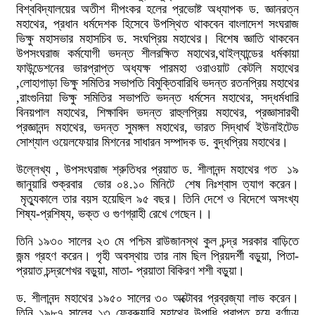
বিশ্ববিদ্যালয়ের অতীশ দীপংকর হলের প্রভোষ্ট অধ্যাপক ড. জ্ঞানরত্ন
মহাথের, প্রধান ধর্মদেশক হিসেবে উপস্থিত থাকবেন বাংলাদেশ সংঘরাজ
ভিক্ষু মহাসভার মহাসচিব ড. সংঘপ্রিয় মহাথের। বিশেষ জ্ঞাতি থাকবেন
উপসংঘরাজ কর্মযোগী ভদন্ত শীলরক্ষিত মহাথের,থাইল্যান্ডের ধর্মকায়া
ফাউন্ডেশনের ভারপ্রাপ্ত অধ্যক্ষ পারমহা ওরাওয়াট কেটলি মহাথের
,লোহাগাড়া ভিক্ষু সমিতির সভাপতি বিমুক্তিবারিধি ভদন্ত রতনপ্রিয় মহাথের
,রাংগুনিয়া ভিক্ষু সমিতির সভাপতি ভদন্ত ধর্মসেন মহাথের, সদ্ধর্মধারি
বিনয়পাল মহাথের, শিক্ষাবিদ ভদন্ত রাহুলপ্রিয় মহাথের, প্রজ্ঞাসারথী
প্রজ্ঞানন্দ মহাথের, ভদন্ত সুমঙ্গল মহাথের, ভারত সিদ্ধার্থ ইউনাইটেড
সোশ্যাল ওয়েলফেয়ার মিশনের সাধারন সম্পাদক ড. বুদ্ধপ্রিয় মহাথের।
উল্লেখ্য , উপসংঘরাজ শ্রুতিধর প্রয়াত ড. শীলানন্দ মহাথের গত ১৯
জানুয়ারি শুক্রবার ভোর ০৪.১০ মিনিটে শেষ নিঃশ্বাস ত্যাগ করেন।
মৃত্যুকালে তার বয়স হয়েছিল ৯৫ বছর। তিনি দেশে ও বিদেশে অসংখ্য
শিষ্য-প্রশিষ্য, ভক্ত ও গুণগ্রাহী রেখে গেছেন।।
তিনি ১৯৩০ সালের ২৩ মে পশ্চিম রাউজানস্থ কুল চন্দ্র সরকার বাড়িতে
জন্ম গ্রহণ করেন। গৃহী অবস্থায় তার নাম ছিল প্রিয়দর্শী বড়ুয়া, পিতা-
প্রয়াত চন্দ্রশেখর বড়ুয়া, মাতা- প্রয়াতা বিকিরণ শশী বড়ুয়া।
ড. শীলানন্দ মহাথের ১৯৫০ সালের ৩০ অক্টোবর প্রব্রজ্যা লাভ করেন।
তিনি ১৯৮৭ সালের ১৩ ফেব্রুয়ারি মহাথের উপাধি প্রাপ্ত হয়ে বর্ণাঢ্য