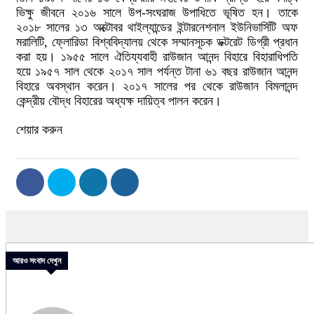
ভিক্ষু জীবনে ২০১৬ সালে উপ-সংঘরাজ উপাধিতে ভূষিত হন। তাকে
২০১৮ সালের ১৩ অক্টোবর থাইল্যান্ডের ইন্টারনেশনাল ইউনিভার্সিটি অফ
মরালিটি, ফ্লোরিডা বিশ্ববিদ্যালয় থেকে সম্মানসূচক ডক্টরেট ডিগ্রী প্রধান
করা হয়। ১৯৫৫ সালে ঐতিয্যবাহী রাউজান আনন্দ বিহারে বিহারাধিপতি
হয়ে ১৯৫৭ সাল থেকে ২০১৭ সাল পর্যন্ত টানা ৬১ বছর রাউজান আনন্দ
বিহারে অবস্থান করেন। ২০১৭ সালের পর থেকে রাউজান বিমলানন্দ
কেন্দ্রীয় বৌদ্ধ বিহারের অধ্যক্ষ দায়িত্ব পালন করেন।
শেয়ার করুন
আরও সংবাদ দেখুন