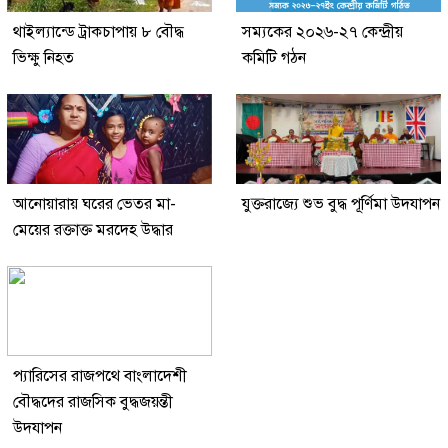
থাইল্যান্ডে ট্রাকচাপায় ৮ বৌদ্ধ
সম্যকের ২০২৬-২৭ কেন্দ্রীয়
ভিক্ষু নিহত
কমিটি গঠন
আনোয়ারায় ঘরের ভেতর মা-
যুক্তরাজ্যে শুভ বুদ্ধ পূর্ণিমা উদযাপন
মেয়ের রক্তাক্ত মরদেহ উদ্ধার
প্যারিসের রাজপথে বাংলাদেশী
বৌদ্ধদের রাজসিক বুদ্ধজয়ন্তী
উদযাপন