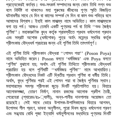
প্রত্যেকেরই কর্তব্য। শুভ-সৎকর্ম সম্পাদনের জন্য কোন তিথি লগ্ন শুভ
বলে নির্দিষ্ট না থাকলেও মহা পুরুষের জীবনের পূণ্য স্মৃতি বিজড়িত
ঘটনাবলীর সাথে যে দিন বা কালের সম্পর্ক সে দিন বা কাল শুভ পবিত্র বলে
আমাদের বিশ্বাস। ইহাই কাল মাহাত্ম্য নামে অভিহিত। কাল মাহাত্ম্যকে
বলা হয় পর্ব। আজও তেমনি একটি পুণ্যময় পর্ব বা তিথি ‘‘শুভ জৈষ্ঠ্য
পূর্ণিমা’’। মহাকারুণিক বুদ্ধ কর্তৃক শ্রাবস্থীতে প্রথম ধর্মদেশনা প্রদান
এবং সম্রাট অশোক (ধর্মাশোক) পুত্র অর্হৎ মহেন্দ্র স্থবির কর্তৃক
শ্রীলংকায় বৌদ্ধধর্ম প্রচারের জন্য এই পূর্ণিমা তিথি তাৎপর্যপূর্ণ।
এই পূর্ণিমা তিথি শ্রীলংকান বৌদ্ধরা ‘‘পোসন পয়া’’ (Poson Poya)
নামে অভিহিত করেন। Poson বলতে ‘ধর্মবিজয়’ এবং Poya বলতে
‘পূর্ণিমা’ বুঝানো হয়; অর্থাৎ এই পূর্ণিমা তিথিতে শ্রীলংকায় বৌদ্ধধর্ম
প্রচারিত হয় বলে পূর্ণিমাটি ‘‘ধর্মবিজয় পূর্ণিমা’’ নামে আখ্যায়িত।
শ্রীলংকান বৌদ্ধদের নিকট এটি দ্বিতীয় প্রধান পূর্ণিমা বা ধর্মীয় তিথি।
অর্থাৎ, বুদ্ধ পূর্ণিমার পরই এই পোসন পয়া বা জৈষ্ঠ্য পূর্ণিমার স্থান।
মহাসারম্ভে সমগ্র শ্রীলংকা জুড়ে দিনটি প্রতিপালিত হয়। বিহারে
আলোকসজ্জা, তোরণ নির্মাণ, নানান রকমের আলোক প্রদীপ তৈরী,
পেরেহেরা (প্যারেড/র>্যালী), অন্ন-পানীয় দানশালার অয়োজন তো
রয়েছেই। সেই সাথে ভোরে উপাসক-উপাসিকাদের বিহারে আগমন,
উপোসথ শীল গ্রহণ, ভাবনা অনুশীলন, পুরো দিবস জুড়ে ধর্মদেশনা শ্রবণ
এবং সন্ধ্যায় বোধি পূজা ইত্যাদি ধর্মানুশীলনের মধ্যদিয়ে পূণ্যময় দিনটি