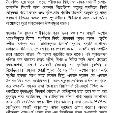
উদ্যাপিত হয়ে থাকে। তবে, শ্রীলংকার মিহিনতল নামক স্থানটি যেখানে
তৎকালীন সিংহলী রাজা দেবানাম প্রিয়তিস্স মহেন্দ্র স্থবিরের নিকট
বৌদ্ধধর্ম গ্রহণ করেন এবং শ্রীলংকার প্রাচীন রাজধানী অনুরাধাপুর নামক
প্রদেশে বিভিন্ন অঞ্চল হতে পূণ্যার্থীদের তীর্থযাত্রা এবং নানা ধর্মময়
আয়োজনে পুরো সপ্তাহকাল উৎসবমুখর থাকে।
মহাকারুণিক বুদ্ধের পরিনির্বাণের প্রায় ২২৫ বৎসর পর সম্রাট অশোক
‘মোগ্গলিপুত্ত তিস্স’ স্থবিরের নিকট বৌদ্ধধর্ম গ্রহণ করেন। তৃতীয়
সঙ্গীতি সমাপ্ত করে ‘মোগ্গলিপুত্ত তিস্স’ স্থবির সম্রাট অশোকের
সহায়তায় বিভিন্ন দেশে ধর্মপ্রচারক প্রেরণ করেন। ভারতীয় ধর্ম সংগঠিত
রূপে ভারতের বাইরে এই প্রথম প্রচারিত হতে থাকে। এই প্রচারকদল
পশ্চিমে যবন রাজাদের রাজ্য গ্রীস, মিশর ও সিরিয়া আদি দেশে, উত্তরে
মধ্য-এশিয়া, দক্ষিণে তাম্রবর্ণী (লঙ্কা) ও সুবর্ণভূমি (বfর্মা) ও
গিয়েছিলেন। লঙ্কায় মোগ্গলিপুত্ত তিস্সের শিষ্য অশোক পুত্র ‘অর্হৎ
স্থবির মহেন্দ্র’ সাথে আরো চারজন ভিক্ষু, একজন শ্রামন এবং একজন
উপাসক নিয়ে গমণ করেছিলেন। ‘অর্হৎ মহেন্দ্র স্থবিরের ধর্মোপদেশ শ্রবণ
করে তৎকালীন লঙ্কার রাজা ‘দেবানাম পিয়তিস্স’ বৌদ্ধধর্মে দীক্ষিত হন।
পরবর্তীতে বুদ্ধাঙ্কুর সিদ্ধার্থ গৌতম যে বোধিবৃক্ষের ছায়া তলে সাধনা করে
বুদ্ধত্ব লাভ করেছিলেন, সে বোধিবৃক্ষের দক্ষিণ শাখা সম্রাট অশোকের
কন্যা থেরী সংঘমিত্রা লঙ্কাদ্বীপে নিয়ে আসেন। রাজা দেবানাম পিয়তিস্স
বোধিবৃক্ষের শাখাটি অনুরাধাপুর নামক প্রদেশে রোপণ করেন। এভাবে
শ্রীলংকায় বৌদ্ধধর্ম প্রচার লাভ এবং কিছুদিনের মধ্যে লঙ্কাবাসী সকলে