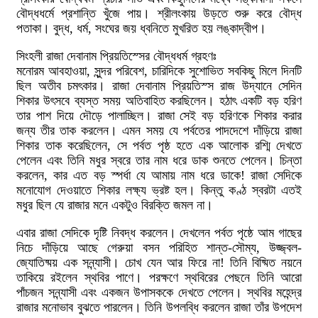
বৌদ্ধধর্মে প্রশান্তি খুঁজে পায়। শ্রীলংকায় উড়তে শুরু করে বৌদ্ধ
পতাকা। বুদ্ধ, ধর্ম, সংঘের জয় ধ্বনিতে মুখরিত হয় লঙ্কাদ্বীপ।
সিংহলী রাজা দেবানাম প্রিয়তিস্সের বৌদ্ধধর্ম গ্রহণঃ
মনোরম আবহাওয়া, সুন্দর পরিবেশ, চারিদিকে সুশোভিত সবকিছু মিলে দিনটি
ছিল অতীব চমৎকার। রাজা দেবানাম প্রিয়তিস্স রাজ উদ্যানে সেদিন
শিকার উৎসবে ব্যস্ত সময় অতিবাহিত করছিলেন। হঠাৎ একটি বড় হরিণ
তার পাশ দিয়ে দৌড়ে পালাচ্ছিল। রাজা সেই বড় হরিণকে শিকার করার
জন্য তীর তাক করলেন। এমন সময় যে পর্বতের পাদদেশে দাঁড়িয়ে রাজা
শিকার তাক করেছিলেন, সে পর্বত পৃষ্ঠ হতে এক আলোক রশ্মি দেখতে
পেলেন এবং তিনি মধুর স্বরে তার নাম ধরে ডাক শুনতে পেলেন। চিন্তা
করলেন, কার এত বড় স্পর্ধা যে আমায় নাম ধরে ডাকে! রাজা সেদিকে
মনোযোগ দেওয়াতে শিকার লক্ষ্য ভ্রষ্ট হল। কিন্তু কণ্ঠ স্বরটা এতই
মধুর ছিল যে রাজার মনে একটুও বিরক্তি জমল না।
এবার রাজা সেদিকে দৃষ্টি নিবদ্ধ করলেন। দেখলেন পর্বত পৃষ্ঠে আম গাছের
নিচে দাঁড়িয়ে আছে গেরুয়া বসন পরিহিত শান্ত-সৌম্য, উজ্জ্বল-
জ্যোতিষ্ময় এক সন্ন্যাসী। চোখ যেন আর ফিরে না! তিনি বিষ্মিত নয়নে
তাকিয়ে রইলেন স্থবির পাণে। পরক্ষণে স্থবিরের পেছনে তিনি আরো
পাঁচজন সন্ন্যাসী এবং একজন উপাসককে দেখতে পেলেন। স্থবির মহেন্দ্র
রাজার মনোভাব বুঝতে পারলেন। তিনি উপলব্ধি করলেন রাজা তাঁর উপদেশ