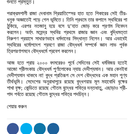
শুনতে প্রস্তুত।
পরাক্রমশালী রাজা দেবানাম প্রিয়াতিস্সের হাত হতে শিকারের সেই তীর-
ধনুক অজ্ঞাতেই পড়ে গেল ভূমিতে। তিনি প্রথমে তার কপালে স্থবিরের পা
ঠুকিয়ে, এরপর নতজানু হয়ে বসে দু’হাত জোড় করে প্রণাম নিবেদন
করলেন। অর্হৎ মহেন্দ্র স্থবির প্রথমে রাজার জ্ঞান এবং বুদ্ধিমত্তা
নিরুপণ প্রয়াসে সাধারণভাবে ধর্মদানের সিদ্ধান্ত নিলেন। আর এভাবেই
স্থবিরের ধর্মোপদেশ শ্রবণে রাজা বৌদ্ধধর্ম সম্পর্কে জ্ঞান লাভ পূর্বক
ত্রিশরণাগমনে বৌদ্ধধর্মে প্রবেশ করলেন।
আজ হতে প্রায় ২০০০ বৎসরেরও পূর্বে সেদিনের সেই ধর্মবিজয় হতেই
আজো শ্রীলংকায় বৌদ্ধধর্ম পুর্ণালোকের ন্যায় দেদীপ্যমান। আর কেনইবা
দেদীপ্যমান থাকবে না! বুদ্ধ প্রতিরূপ সে দেশ বৌদ্ধদের এক মহান পুণ্য
তীর্থভূমি। সেদেশের অনুরাধাপুরে রয়েছে বুদ্ধগয়ার মূল মহাবোধি বৃক্ষের
শাখা বৃক্ষ; কেন্ডিতে রয়েছে গৌতম বুদ্ধের পবিত্র দন্তধাতু, এছাড়াও শ্রী-
পাদ পর্বতে রয়েছে গৌতম বুদ্ধের পবিত্র পদচিহ্ন।
শেয়ার করুন