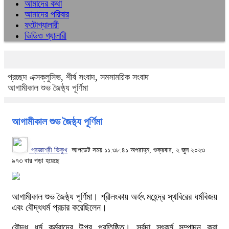
আমাদের কথা
আমাদের পরিবার
ফটোগ্যালারী
ভিডিও গ্যালারী
প্রচ্ছদ
এক্সক্লুসিভ
,
শীর্ষ সংবাদ
,
সমসাময়িক সংবাদ
আগামীকাল শুভ জৈষ্ঠ্য পূর্ণিমা
আগামীকাল শুভ জৈষ্ঠ্য পূর্ণিমা
প্রজ্ঞাশ্রী ভিক্খু
আপডেট সময় ১১:৩৮:৪১ অপরাহ্ন, শুক্রবার, ২ জুন ২০২৩
৯৭৩ বার পড়া হয়েছে
আগামীকাল শুভ জৈষ্ঠ্য পূর্ণিমা। শ্রীলংকায় অর্হৎ মহেন্দ্র স্থবিরের ধর্মবিজয়
এবং বৌদ্ধধর্ম প্রচার করেছিলেন।
বৌদ্ধ ধর্ম কর্মবাদের উপর প্রতিষ্ঠিত। সর্বদা সৎকর্ম সম্পাদন করা