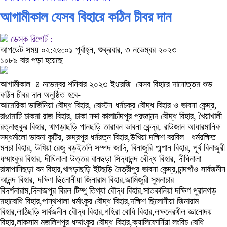
আগামীকাল যেসব বিহারে কঠিন চীবর দান
ডেস্ক রিপোর্ট :
আপডেট সময় ০২:২৬:০১ পূর্বাহ্ন, শুক্রবার, ৩ নভেম্বর ২০২৩
১০৮৯ বার পড়া হয়েছে
আগামীকাল ৪ নভেম্বর শনিবার ২০২৩ ইংরেজি যেসব বিহারে দানোত্তম শুভ
কঠিন চীবর দান অনুষ্ঠিত হবে-
আমেরিকা ভার্জিনিয়া বৌদ্ধ বিহার, বোস্টন ধর্মচক্র বৌদ্ধ বিহার ও ভাবনা কেন্দ্র,
রাঙামাটি চাকমা রাজ বিহার, ঢাকা নদ্দা কালাচাঁদপুর প্রজ্ঞানন্দ বৌদ্ধ বিহার, খৈয়াখালী
রত্নাঙ্কুর বিহার, খাগড়াছড়ি পানছড়ি তারাবন ভাবনা কেন্দ্র, রাউজান আধারমানিক
সদ্ধর্মালো ভাবনা কুটির, রুদ্রপুর ধর্মরত্ন বিহার,উখিয়া দক্ষিণ বরবিল ধর্মরক্ষিত
মনচা বিহার, উখিয়া রেজু বড়ইতলি সম্পদ জাদি, বিনাজুরি শ্মশান বিহার, পূর্ব বিনাজুরী
ধম্মাংকুর বিহার, দীঘিনালা উত্তর বানছড়া সিদ্ধানন্দ বৌদ্ধ বিহার, দীঘিনালা
রাঙ্গাপানিছড়া বন বিহার,খাগড়াছড়ি ইটছড়ি মৈত্রীপুর ভাবনা কেন্দ্র,চান্দগাঁও সার্বজনীন
আনন্দ বিহার, দক্ষিণ ছিলোনীয়া জিনারাম বিহার,জামিজুরী সুমনাচার
বিদর্শনারাম,দিনাজপুর বিরল টিম্পু তিগ্যা বৌদ্ধ বিহার,সাতকানিয়া দক্ষিণ পুরানগড়
মহাবোধি বিহার,পান্থশালা ধর্মাংকুর বৌদ্ধ বিহার,দক্ষিণ ছিলোনীয়া জিনারাম
বিহার,লাঠিছড়ি সার্বজনীন বৌদ্ধ বিহার,গহিরা বোধি বিহার,লক্ষনেরখীল জ্ঞানোদয়
বিহার,লাকসাম মজলিশপুর ধম্মাংকুর বৌদ্ধ বিহার,ক্যালিফোর্নিয়া লংবিচ বোধি