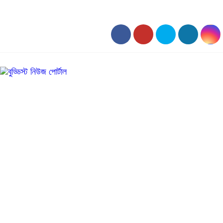
০৮:২০ পূর্বাহ্ন, শনিবার, ০৮ অগাস্ট ২০২৬, ২৪ শ্রাবণ ১৪৩৩ বঙ্গাব্দ