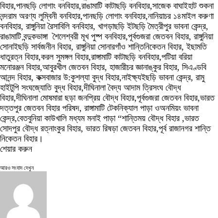
বিহার,পানছড়ি লোগাং বনবিহার,রাঙামাটি কাটাছড়ি বনবিহার,সাজেক বাঘাইহাট শুকনা
নন্দরাম অরণ্য লুম্বিনী বনবিহার,পানছড়ি লোগাং বনবিহার,নানিয়াচর ১৪মাইল করুণা
বনবিহার, রাঙ্গুনিয়া রৈসাবিলি বনবিহার, খাগড়াছড়ি ইটছড়ি মৈত্রীপুর ভাবনা কেন্দ্র,
রাঙামাটি বন্দুকভাঙ্গা শৈলেশ্বরী মূখ পুষ্প বনবিহার,পূর্বগুজরা জেতবন বিহার, রাঙ্গুনিয়া
সোনাইছড়ি সার্বজনীন বিহার, রাঙ্গুনিয়া সোনারগাঁও শান্তিনিকেতন বিহার, ইছামতি
ধাতুরত্ন বিহার,করল সুমঙ্গল বিহার,রাঙ্গামাটি কাটাছড়ি বনবিহার,পটিয়া বরিয়া
মনোরঞ্জন বিহার,আবুরখীল জেতবন বিহার, হাজারীচর জ্ঞানাঙ্কুর বিহার, সিএণ্ডবি
আনন্দ বিহার, কক্সবাজার উ:কুশল্যা বুদ্ধ বিহার,নাইক্ষ্যইছড়ি ভাবনা কেন্দ্র, রামু
হাইটুপি সংঘজ্যোতি বুদ্ধ বিহার,দীঘিনালা বৈদ্য আদাম ত্রিসংঘ বৌদ্ধ
বিহার,দীঘিনালা মোষমারা ছড়া জনপ্রিয় বৌদ্ধ বিহার,পূর্বগুজরা জেতবন বিহার,ভারত
দত্তপুর জেতবন বিহার পরিষদ, রাঙ্গামাটি টেকনিক্যাল পাড়া ওঅনমিয়ং ভাবনা
কেন্দ্র,বেতবুনিয়া কাউখালি মধ্যম মনাই পাড়া “শান্তিময় বৌদ্ধ বিহার ,ভারত
সোদপুর বৌদ্ধ রত্নাংকুর বিহার, ভারত রিষড়া জেতবন বিহার,পূর্ব রাজানগর শান্তি
নিকেতন বিহার।
শেয়ার করুন
আরও সংবাদ দেখুন