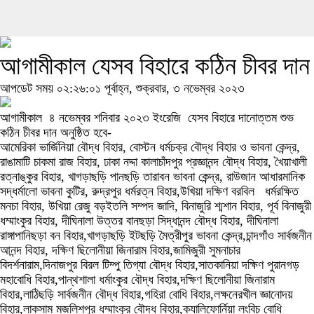
আগামীকাল যেসব বিহারে কঠিন চীবর দান
আপডেট সময় ০২:২৬:০১ পূর্বাহ্ন, শুক্রবার, ৩ নভেম্বর ২০২৩
আগামীকাল ৪ নভেম্বর শনিবার ২০২৩ ইংরেজি যেসব বিহারে দানোত্তম শুভ
কঠিন চীবর দান অনুষ্ঠিত হবে-
আমেরিকা ভার্জিনিয়া বৌদ্ধ বিহার, বোস্টন ধর্মচক্র বৌদ্ধ বিহার ও ভাবনা কেন্দ্র,
রাঙামাটি চাকমা রাজ বিহার, ঢাকা নদ্দা কালাচাঁদপুর প্রজ্ঞানন্দ বৌদ্ধ বিহার, খৈয়াখালী
রত্নাঙ্কুর বিহার, খাগড়াছড়ি পানছড়ি তারাবন ভাবনা কেন্দ্র, রাউজান আধারমানিক
সদ্ধর্মালো ভাবনা কুটির, রুদ্রপুর ধর্মরত্ন বিহার,উখিয়া দক্ষিণ বরবিল ধর্মরক্ষিত
মনচা বিহার, উখিয়া রেজু বড়ইতলি সম্পদ জাদি, বিনাজুরি শ্মশান বিহার, পূর্ব বিনাজুরী
ধম্মাংকুর বিহার, দীঘিনালা উত্তর বানছড়া সিদ্ধানন্দ বৌদ্ধ বিহার, দীঘিনালা
রাঙ্গাপানিছড়া বন বিহার,খাগড়াছড়ি ইটছড়ি মৈত্রীপুর ভাবনা কেন্দ্র,চান্দগাঁও সার্বজনীন
আনন্দ বিহার, দক্ষিণ ছিলোনীয়া জিনারাম বিহার,জামিজুরী সুমনাচার
বিদর্শনারাম,দিনাজপুর বিরল টিম্পু তিগ্যা বৌদ্ধ বিহার,সাতকানিয়া দক্ষিণ পুরানগড়
মহাবোধি বিহার,পান্থশালা ধর্মাংকুর বৌদ্ধ বিহার,দক্ষিণ ছিলোনীয়া জিনারাম
বিহার,লাঠিছড়ি সার্বজনীন বৌদ্ধ বিহার,গহিরা বোধি বিহার,লক্ষনেরখীল জ্ঞানোদয়
বিহার,লাকসাম মজলিশপুর ধম্মাংকুর বৌদ্ধ বিহার,ক্যালিফোর্নিয়া লংবিচ বোধি