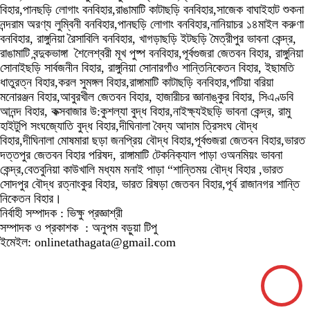
বিহার,পানছড়ি লোগাং বনবিহার,রাঙামাটি কাটাছড়ি বনবিহার,সাজেক বাঘাইহাট শুকনা
নন্দরাম অরণ্য লুম্বিনী বনবিহার,পানছড়ি লোগাং বনবিহার,নানিয়াচর ১৪মাইল করুণা
বনবিহার, রাঙ্গুনিয়া রৈসাবিলি বনবিহার, খাগড়াছড়ি ইটছড়ি মৈত্রীপুর ভাবনা কেন্দ্র,
রাঙামাটি বন্দুকভাঙ্গা শৈলেশ্বরী মূখ পুষ্প বনবিহার,পূর্বগুজরা জেতবন বিহার, রাঙ্গুনিয়া
সোনাইছড়ি সার্বজনীন বিহার, রাঙ্গুনিয়া সোনারগাঁও শান্তিনিকেতন বিহার, ইছামতি
ধাতুরত্ন বিহার,করল সুমঙ্গল বিহার,রাঙ্গামাটি কাটাছড়ি বনবিহার,পটিয়া বরিয়া
মনোরঞ্জন বিহার,আবুরখীল জেতবন বিহার, হাজারীচর জ্ঞানাঙ্কুর বিহার, সিএণ্ডবি
আনন্দ বিহার, কক্সবাজার উ:কুশল্যা বুদ্ধ বিহার,নাইক্ষ্যইছড়ি ভাবনা কেন্দ্র, রামু
হাইটুপি সংঘজ্যোতি বুদ্ধ বিহার,দীঘিনালা বৈদ্য আদাম ত্রিসংঘ বৌদ্ধ
বিহার,দীঘিনালা মোষমারা ছড়া জনপ্রিয় বৌদ্ধ বিহার,পূর্বগুজরা জেতবন বিহার,ভারত
দত্তপুর জেতবন বিহার পরিষদ, রাঙ্গামাটি টেকনিক্যাল পাড়া ওঅনমিয়ং ভাবনা
কেন্দ্র,বেতবুনিয়া কাউখালি মধ্যম মনাই পাড়া “শান্তিময় বৌদ্ধ বিহার ,ভারত
সোদপুর বৌদ্ধ রত্নাংকুর বিহার, ভারত রিষড়া জেতবন বিহার,পূর্ব রাজানগর শান্তি
নিকেতন বিহার।
নির্বাহী সম্পাদক : ভিক্ষু প্রজ্ঞাশ্রী
সম্পাদক ও প্রকাশক : অনুপম বড়ুয়া টিপু
ইমেইল: onlinetathagata@gmail.com