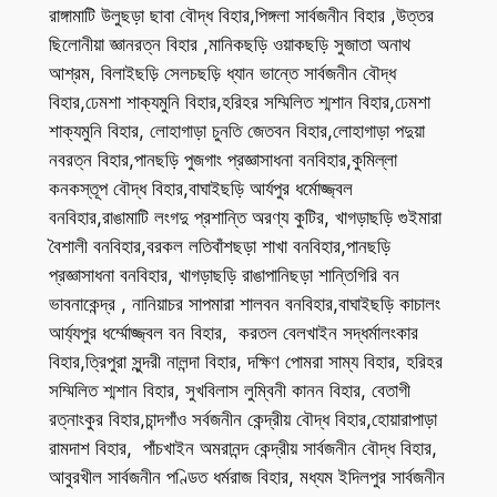
রাঙ্গামাটি উলুছড়া ছাবা বৌদ্ধ বিহার,পিঙ্গলা সার্বজনীন বিহার ,উত্তর
ছিলোনীয়া জ্ঞানরত্ন বিহার ,মানিকছড়ি ওয়াকছড়ি সুজাতা অনাথ
আশ্রম, বিলাইছড়ি সেলচছড়ি ধ্যান ভান্তে সার্বজনীন বৌদ্ধ
বিহার,ঢেমশা শাক্যমুনি বিহার,হরিহর সম্মিলিত শ্মশান বিহার,ঢেমশা
শাক্যমুনি বিহার, লোহাগাড়া চুনতি জেতবন বিহার,লোহাগাড়া পদুয়া
নবরত্ন বিহার,পানছড়ি পুজগাং প্রজ্ঞাসাধনা বনবিহার,কুমিল্লা
কনকস্তূপ বৌদ্ধ বিহার,বাঘাইছড়ি আর্যপুর ধর্মোজ্জ্বল
বনবিহার,রাঙামাটি লংগদু প্রশান্তি অরণ্য কুটির, খাগড়াছড়ি গুইমারা
বৈশালী বনবিহার,বরকল লতিবাঁশছড়া শাখা বনবিহার,পানছড়ি
প্রজ্ঞাসাধনা বনবিহার, খাগড়াছড়ি রাঙাপানিছড়া শান্তিগিরি বন
ভাবনাকেন্দ্র , নানিয়াচর সাপমারা শালবন বনবিহার,বাঘাইছড়ি কাচালং
আর্য্যপুর ধর্ম্মোজ্জ্বল বন বিহার, করতল বেলখাইন সদ্ধর্মালংকার
বিহার,ত্রিপুরা সুন্দরী নালন্দা বিহার, দক্ষিণ পোমরা সাম্য বিহার, হরিহর
সম্মিলিত শ্মশান বিহার, সুখবিলাস লুম্বিনী কানন বিহার, বেতাগী
রত্নাংকুর বিহার,চান্দগাঁও সর্বজনীন কেন্দ্রীয় বৌদ্ধ বিহার,হোয়ারাপাড়া
রামদাশ বিহার, পাঁচখাইন অমরানন্দ কেন্দ্রীয় সার্বজনীন বৌদ্ধ বিহার,
আবুরখীল সার্বজনীন পণ্ডিত ধর্মরাজ বিহার, মধ্যম ইদিলপুর সার্বজনীন