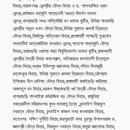
বিহার,নারায়ণগঞ্জ কেন্দ্রীয় বৌদ্ধ বিহার ও ড. শাসনরক্ষিত ধ্যান
কেন্দ্র,রাউজান মহামুনি পাহাড়তলী অরন্য বিদর্শন ভাবনা
কেন্দ্র,খাগড়াছড়ি সদর শান্তিঘিরি বন ভাবনা কুটির, উখিয়া পাতাবাড়ি
কেন্দ্রীয় আনন্দ ভবন বৌদ্ধ বিহার,উখিয়া পুরাতন রুমখাঁ ত্রিরত্ন
বৌদ্ধ বিহার,মির্জাপুর শান্তিধাম বিহার,রাংঙ্গামাটি সাপছড়ি ফুরমোন
সাধনাতীর্থ আন্তর্জাতিক বনধ্যান কেন্দ্র,পতেংগা শাক্যমুনি বৌদ্ধ
বিহার,রোয়াংছড়ি ওয়াগয় পাড়া বিমুক্তিদর্শন ভাবনা কুটির,রাজস্থলী
কেন্দ্রীয় মৈত্রী বিহার কমপ্লেক্স, নানিয়ারচর জগনাতলী চিত্তানন্দ
বৌদ্ধ বিহার,মধ্যম ইদিলপুর জ্ঞানোদয় বিহার,পশ্চিম বিনাজুরী
রত্নাংকুর বিহার, উখিয়া পুরাতন রুমকা ত্রিরত্ন বিহার,চট্টগ্রাম
ইপিজেড হিল চাদিগাং বৌদ্ধ বিহার,রাঙ্গামাটি বাঘাইছড়ি মারিশ্যা
অজলচুগ বন বিহার,বরকল উজ্যাংছড়ি ধর্ম মৈত্রী বৌদ্ধ বিহার,
খাগড়াছড়ি পানখাইয়া ধর্মরাজিক বড় বৌদ্ধ বিহার, রাঙ্গুনিয়া
নজরেরটিলা মরিয়মনগর বুদ্ধ মহাধাতু চৈত্য ,চন্দনাইশ দিয়াকুল
নবরত্ন বৌদ্ধ বিহার, চন্দনাইশ কাঞ্চন নগর কনকারাম বিহার,
ফতেনগর দক্ষিণ সুনীতি বিহার,জয়পুরহাট সদর নুরপুর উপসংঘরাজ ড.
জ্ঞানশ্রী বৌদ্ধ বিহার, দিয়াকুল নবরত্ন বিহার,বাথুয়া জ্ঞানোদয় বিহার,