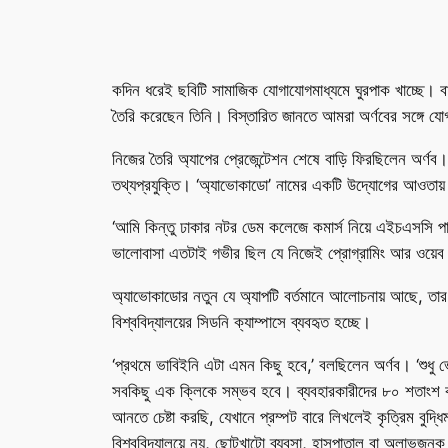
কদিন ধরেই ছবিটি সামাজিক যোগাযোগমাধ্যমে ঘুরপাক খাচ্ছে। ব
তৈরি করেছেন তিনি। বিস্তারিত জানতে আমরা অর্ণবের সঙ্গে য
নিজের তৈরি অ্যাপের প্রেজেন্টেশন শেষে বাড়ি ফিরছিলেন অর্ণব
তথ্যপ্রযুক্তি। ‘অ্যাভোকাডো’ নামের একটি উদ্যোগের আওতায়
‘আমি কিন্তু ঢাকার নটর ডেম কলেজে কমার্স নিয়ে এইচএসসি পাস
ভালোবাসা এতটাই গভীর ছিল যে নিজেই প্রোগ্রামিং আর ওয়েব 
অ্যাভোকাডোর নতুন যে অ্যাপটি বর্তমানে আলোচনায় আছে, তার নাম 
বিশ্ববিদ্যালয়ের সিডনি ক্যাম্পাসে ব্যবহৃত হচ্ছে।
‘প্রথমে ভাবিইনি এটা এমন কিছু হবে,’ বলছিলেন অর্ণব। ‘শুধ
সবকিছু এক ক্লিকে সম্ভব হবে। ব্যবহারকারীদের ৮০ শতাংশ 
আনতে চেষ্টা করছি, যেখানে প্রম্পট বারে লিখলেই কৃত্রিম বু
বিশ্ববিদ্যালয়ে নয়, ছোটখাটো ব্যবসা, হাসপাতাল বা অলাভজনক