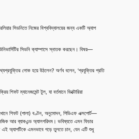
েলিয়ার সিডনিতে নিজের বিশ্ববিদ্যালয়ের জন্য একটি অ্যাপ
 ইউনিভার্সিটির সিডনি ক্যাম্পাসে স্নাতক করছেন। বিষয়—
যপ্রযুক্তির লোক হয়ে উঠলেন? অর্ণব বলেন, ‘প্রযুক্তির প্রতি
য় শিফট ম্যানেজমেন্ট টুল, যা বর্তমানে ভিক্টোরিয়া
েখানে শিফট (পালা) বণ্টন, অনুমোদন, পিডিএফ এক্সপোর্ট—
জিক আর ব্যাকএন্ড অ্যালগরিদম। ভবিষ্যতে এমন ফিচার
ণব এই অ্যাপটিকে এমনভাবে গড়ে তুলতে চান, যেন এটি শুধু