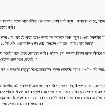
াংলাদেশের পতাকা হাতে দাঁড়িয়ে এক তরুণ। নাম অর্ণব বড়ুয়া। ক্যাপশন বলছে, অস্ট্র
োগাযোগ করি।
। জানা গেল, জন্ম চট্টগ্রামে হলেও ঢাকায় বড় হয়েছেন অর্ণব বড়ুয়া। এখন ভিক্টোরিয়া
 ৫০টির বেশি ওয়েবসাইট ও টুল তৈরি করেছেন এই তরুণ সফটওয়্যার নির্মাতা।
 করেছি,’ বলে হেসে ফেললেন অর্ণব। সত্যিই তো, ব্যবসায় শিক্ষার ছাত্র কীভাবে তথ্
ডেভেলপমেন্ট শিখে ফেলেছি।’
‘এসআরজি (স্টুডেন্ট রিপ্রেজেনটেটিভ গ্রুপ) রোস্টারিং অ্যাপ’। এটি একটি স্বয়ংক্রি
ু ভেবেছিলাম, মাইক্রোসফট এক্সেলের বিকল্প হিসেবে এমন কিছু থাকলে ভালো হতো—য
কাজ কমিয়ে দিয়েছে আমার অ্যাপ। এক্সেলের মতো দেখতে হলেও এর পেছনে রয়েছে ল
দ্ধিমত্তা সব বিশ্লেষণ করে দেবে—কোনো কোডিং বা কোর্স করার দরকার হবে না।’ অর্
 সংস্থাতেও ব্যবহার করা সম্ভব হয়।