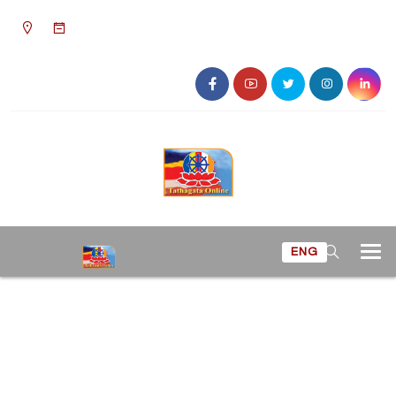
০৫:০৯ অপরাহ্ন, সোমবার, ১০ অগাস্ট ২০২৬, ২৬
শ্রাবণ ১৪৩৩ বঙ্গাব্দ
ENG