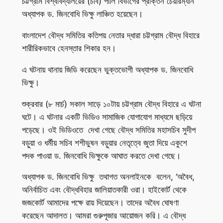
চট্টগ্রাম বিশ্ববিদ্যালয়ের (চবি) পালি বিভাগের প্রাক্তন চেয়ারম্যান
অধ্যাপক ড. জিনবোধি ভিক্ষু লাঞ্চিত হয়েছেন।
বাংলাদেশ বৌদ্ধ সমিতির কতিপয় নেতার দ্ধারা চট্টগ্রাম বৌদ্ধ বিহারে
শারীরিকভাবে হেনস্তার শিকার হন।
এ ঘটনায় থানায় জিডি করেছেন ভুক্তভোগী অধ্যাপক ড. জিনবোধি
ভিক্ষু।
শুক্রবার (৮ মার্চ) সকাল সাড়ে ১০টায় চট্টগ্রাম বৌদ্ধ বিহারে এ ঘটনা
ঘটে। এ ঘটনার একটি ভিডিও সামাজিক যোগাযোগ মাধ্যমে ছড়িয়ে
পড়েছে। ওই ভিডিওতে দেখা গেছে বৌদ্ধ সমিতির মহাসচিব সুদীপ
বড়ুয়া ও ধর্মীয় সচিব শশীভুষন বড়ুয়ার নেতৃত্বে জুতা দিয়ে একুশে
পদক পাওয়া ড. জিনবোধি ভিক্ষুকে আঘাত করতে দেখা গেছে।
অধ্যাপক ড. জিনবোধি ভিক্ষু তথাগত অনলাইনকে বলেন, ‘অবৈধ,
অনির্বাচিত এবং বৌদ্ধবিহার জালিয়াতকারী ওরা। হাইকোর্ট থেকে
জজকোর্ট আমাদের পক্ষে রায় দিয়েছেন। তাদের অবৈধ ঘোষণা
করেছেন আদালত। আমরা গুরুপূজার আয়োজন করি। এ বৌদ্ধ